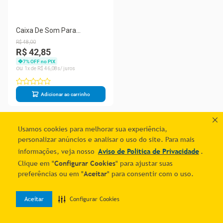
Caixa De Som Para
Computador / Notebook 4w
R$
48
,
00
- P2 E Usb
R$ 42,85
7
% OFF no PIX
1
R$
46
,
08
Adicionar ao carrinho
1
Usamos cookies para melhorar sua experiência,
personalizar anúncios e analisar o uso do site. Para mais
informações, veja nosso
Aviso de Política de Privacidade
.
Clique em "
Configurar Cookies
" para ajustar suas
preferências ou em "
Aceitar
" para consentir com o uso.
Aceitar
Configurar Cookies
0
Home
Desejos
Entrar