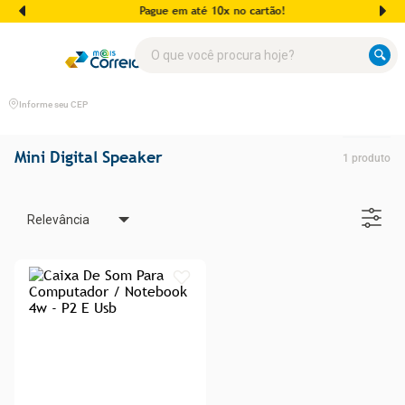
Pague em até 10x no cartão!
O que você procura hoje?
Informe seu CEP
Mini Digital Speaker
1
produto
Relevância