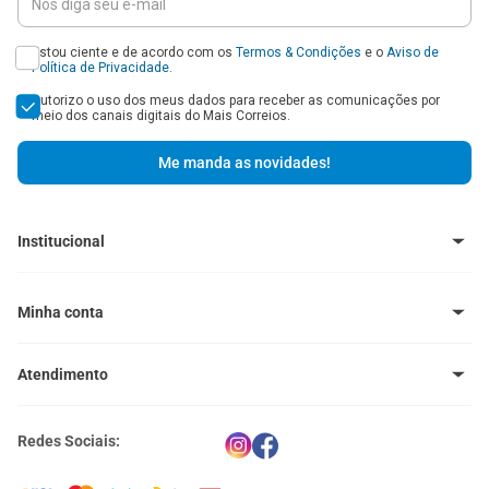
Estou ciente e de acordo com os
Termos & Condições
e o
Aviso de
Política de Privacidade
.
Autorizo o uso dos meus dados para receber as comunicações por
meio dos canais digitais do Mais Correios.
Me manda as novidades!
Institucional
Baixe o Aplicativo
Central de Ajuda - FAQ
Minha conta
Venda no Mais Correios
Política de Trocas e Devoluções
Meus pedidos
Política de Cupons
Atendimento
Meus endereços
Termos e Condições
Política de Privacidade
(11) 4660-0371
Portal Correios
Redes Sociais:
atendimento@maiscorreios.com.br
Central de Privacidade
Segunda à sexta-feira, das 9h às 18h.
Exceto feriados