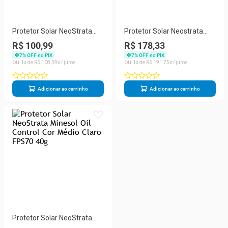
Protetor Solar NeoStrata
Protetor Solar Neostrata
Minesol OC Pele Clara
Minesol FPS 99 com 120ml
R$ 100,99
R$ 178,33
FPS70 40g
7
% OFF no PIX
7
% OFF no PIX
1
R$
108
,
59
1
R$
191
,
75
Adicionar ao carrinho
Adicionar ao carrinho
Protetor Solar NeoStrata