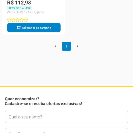
Minesol Oil Control Cor
R$ 112,93
Médio Claro FPS70 40g
7
% OFF no PIX
1
R$
121
,
43
Adicionar ao carrinho
1
Quer economizar?
Cadastre-se e receba ofertas exclusivas!