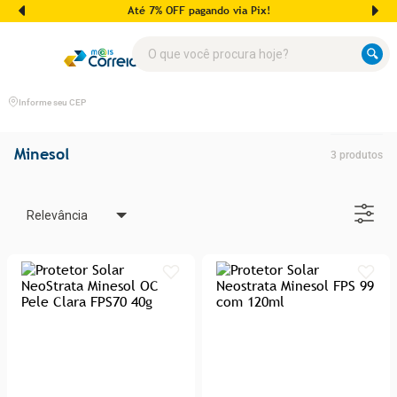
Até 7% OFF pagando via Pix!
O que você procura hoje?
Informe seu CEP
Minesol
3
produtos
Relevância