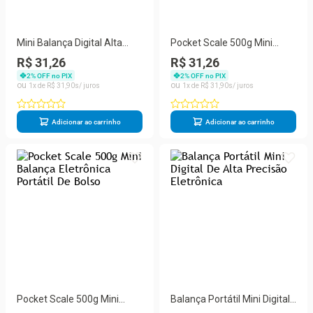
Mini Balança Digital Alta
Pocket Scale 500g Mini
Precisão Pocket Scal 0.1g-
Balança Eletrônica Portátil
R$ 31,26
R$ 31,26
500g
De Bolso
2
% OFF no PIX
2
% OFF no PIX
1
R$
31
,
90
1
R$
31
,
90
Adicionar ao carrinho
Adicionar ao carrinho
Pocket Scale 500g Mini
Balança Portátil Mini Digital