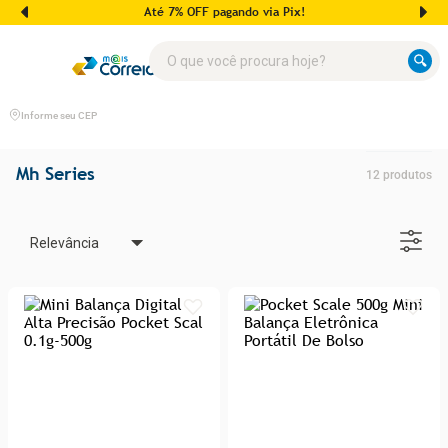
Até 7% OFF pagando via Pix!
O que você procura hoje?
Informe seu CEP
Mh Series
12
produtos
Relevância