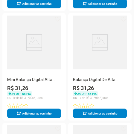
Adicionar ao carrinho
Adicionar ao carrinho
Mini Balança Digital Alta
Balança Digital De Alta
Precisão Pocket Scale Mh-
Precisão Pocket Scale
R$ 31,26
R$ 31,26
500
2
% OFF no PIX
2
% OFF no PIX
1
R$
31
,
90
1
R$
31
,
90
Adicionar ao carrinho
Adicionar ao carrinho