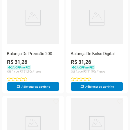
Balança De Precisão 200
Balança De Bolso Digital
Gramas Pocket Scale Mh-
Eletrônico De Alta Precisão
R$ 31,26
R$ 31,26
200
500G
2
% OFF no PIX
2
% OFF no PIX
1
R$
31
,
90
1
R$
31
,
90
Adicionar ao carrinho
Adicionar ao carrinho