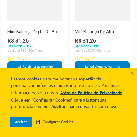
Mini Balança Digital De Bolso
Mini Balança De Alta
Portátil Pocket Scale Mh
Precisão Portátil 500g
R$ 31,26
R$ 31,26
500g
Pocket Scale
2
% OFF no PIX
2
% OFF no PIX
1
R$
31
,
90
1
R$
31
,
90
Adicionar ao carrinho
Adicionar ao carrinho
Usamos cookies para melhorar sua experiência,
personalizar anúncios e analisar o uso do site. Para mais
1
informações, veja nosso
Aviso de Política de Privacidade
.
Clique em "
Configurar Cookies
" para ajustar suas
preferências ou em "
Aceitar
" para consentir com o uso.
Aceitar
Configurar Cookies
0
Home
Desejos
Entrar