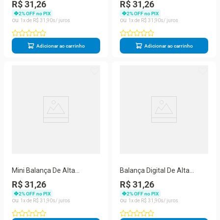
Balança Eletrônica Portátil
De Alta Precisão Eletrônica
R$ 31,26
R$ 31,26
De Bolso
2
% OFF no PIX
2
% OFF no PIX
1
R$
31
,
90
1
R$
31
,
90
Adicionar ao carrinho
Adicionar ao carrinho
Mini Balança De Alta
Balança Digital De Alta
Precisão Portátil 500g
Precisão Pocket Scale
R$ 31,26
R$ 31,26
Pocket Scale
2
% OFF no PIX
2
% OFF no PIX
1
R$
31
,
90
1
R$
31
,
90