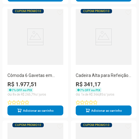
CUPOM PROMO10
CUPOM PROMO10
Cômoda 6 Gavetas em
Cadeira Alta para Refeição
Madeira Carvalho Rústico
Infantil em Madeira
R$ 1.977,51
R$ 341,17
131x48x104 cm Elliottiis
Amêndoa Marin Brasil
7
% OFF no PIX
7
% OFF no PIX
Marin Brasil
8
R$
265
,
79
1
R$
366
,
85
Adicionar ao carrinho
Adicionar ao carrinho
CUPOM PROMO10
CUPOM PROMO10