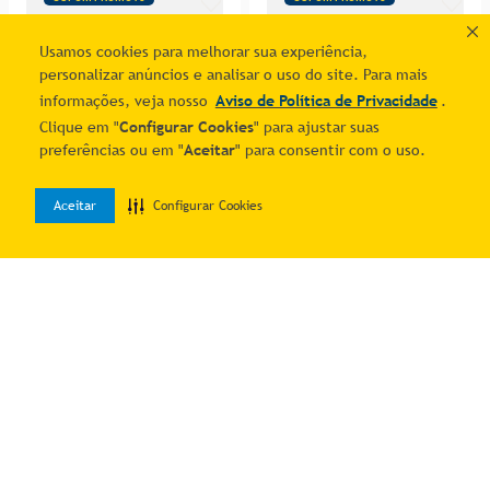
Usamos cookies para melhorar sua experiência,
personalizar anúncios e analisar o uso do site. Para mais
informações, veja nosso
Aviso de Política de Privacidade
.
Clique em "
Configurar Cookies
" para ajustar suas
preferências ou em "
Aceitar
" para consentir com o uso.
Aceitar
Configurar Cookies
0
Conjunto Sala de Jantar
Estante para Livros
Home
Desejos
Entrar
Mesa 100x74cm com 4
62x30x171 cm em Madeira
R$ 640,63
R$ 180,75
Cadeiras Madeira Amêndoa
Natural Marin Brasil
7
% OFF no PIX
7
% OFF no PIX
Marin
2
R$
344
,
42
1
R$
194
,
35
Adicionar ao carrinho
Adicionar ao carrinho
CUPOM PROMO10
CUPOM PROMO10