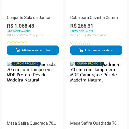
Conjunto Sala de Jantar
Cuba para Cozinha Gourmet
Mesa 100x80 cm 4 Cadeiras
Aço Inox 50x40 cm com
R$ 1.068,43
R$ 266,31
Madeira Marin Brasil
Cesto e Dosador Tuizi
7
% OFF no PIX
7
% OFF no PIX
4
R$
287
,
21
1
R$
286
,
35
Adicionar ao carrinho
Adicionar ao carrinho
CUPOM PROMO10
CUPOM PROMO10
Mesa Safira Quadrada 70
Mesa Safira Quadrada 70