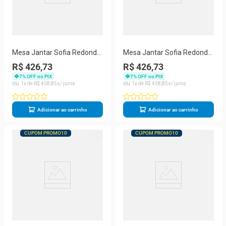
Mesa Jantar Sofia Redonda
Mesa Jantar Sofia Redonda
80cm Linum 18mm Pés de
80cm Serrano 18mm Pés
R$ 426,73
R$ 426,73
Madeira Natural Marin
de Madeira Natural Marin
7
% OFF no PIX
7
% OFF no PIX
1
R$
458
,
85
1
R$
458
,
85
Adicionar ao carrinho
Adicionar ao carrinho
CUPOM PROMO10
CUPOM PROMO10