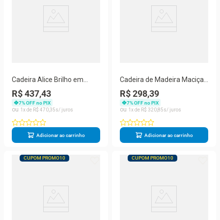
Cadeira Alice Brilho em
Cadeira de Madeira Maciça
Polipropileno Areia Marin
Bosco Natural Acetinado
R$ 437,43
R$ 298,39
Brasil
Marin Brasil
7
% OFF no PIX
7
% OFF no PIX
1
R$
470
,
35
1
R$
320
,
85
Adicionar ao carrinho
Adicionar ao carrinho
CUPOM PROMO10
CUPOM PROMO10