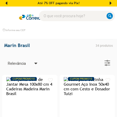
Até 7% OFF pagando via Pix!
O que você procura hoje?
Informe seu CEP
Marin Brasil
34
produtos
Relevância
CUPOM PROMO10
CUPOM PROMO10