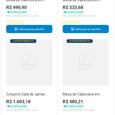
Mesa de Cabeceira em
Mesa de Cabeceira em
Madeira Branco Rústico 1
Madeira Branco Rústico 1
R$ 490,90
R$ 533,68
Gaveta Marin Brasil
Gaveta 1 Porta Marin Brasil
7
% OFF no PIX
7
% OFF no PIX
2
R$
263
,
92
2
R$
286
,
92
Adicionar ao carrinho
Adicionar ao carrinho
CUPOM PROMO10
CUPOM PROMO10
Conjunto Sala de Jantar
Mesa de Cabeceira em
Mesa 150x80 cm 6 Cadeiras
Madeira Carvalho Rústico 1
R$ 1.603,18
R$ 480,21
Madeira Marin Brasil
Gaveta 1 Porta Marin Brasil
7
% OFF no PIX
7
% OFF no PIX
6
R$
287
,
30
2
R$
258
,
17