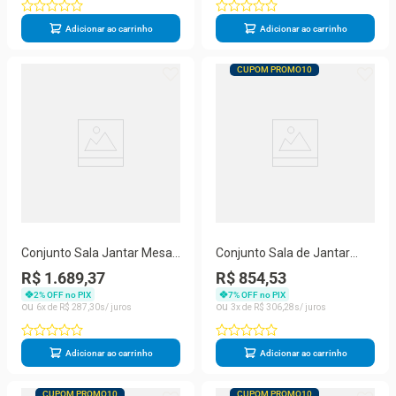
Adicionar ao carrinho
Adicionar ao carrinho
CUPOM PROMO10
Conjunto Sala Jantar Mesa
Conjunto Sala de Jantar
6 Cadeiras Madeira Marin
Mesa 140x74cm com 6
R$ 1.689,37
R$ 854,53
Brasil
Cadeiras Madeira Amêndoa
2
% OFF no PIX
7
% OFF no PIX
Marin
6
R$
287
,
30
3
R$
306
,
28
Adicionar ao carrinho
Adicionar ao carrinho
CUPOM PROMO10
CUPOM PROMO10