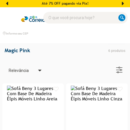
Até 7% OFF pagando via Pix!
O que você procura hoje?
Informe seu CEP
Magic Pink
6
produtos
Relevância