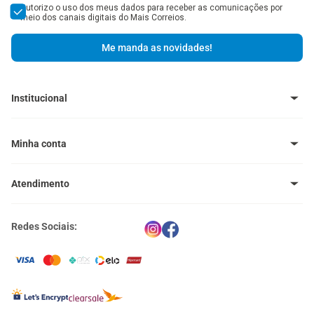
Autorizo o uso dos meus dados para receber as comunicações por
meio dos canais digitais do Mais Correios.
Me manda as novidades!
Institucional
Baixe o Aplicativo
Central de Ajuda - FAQ
Minha conta
Venda no Mais Correios
Política de Trocas e Devoluções
Meus pedidos
Política de Cupons
Atendimento
Meus endereços
Termos e Condições
Política de Privacidade
(11) 4660-0371
Portal Correios
Redes Sociais:
atendimento@maiscorreios.com.br
Central de Privacidade
Segunda à sexta-feira, das 9h às 18h.
Exceto feriados