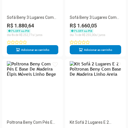
Sofá Beny 3 Lugares Com
Sofá Beny 3 Lugares Com
Base De Madeira Élpis
Base De Madeira Élpis
R$ 1.880,64
R$ 1.660,05
Móveis Linho Areia
Móveis Linho Cinza
7
% OFF no PIX
7
% OFF no PIX
8
R$
252
,
77
7
R$
255
,
00
Adicionar ao carrinho
Adicionar ao carrinho
Poltrona Beny Com Pés E
Kit Sofá 2 Lugares E 2