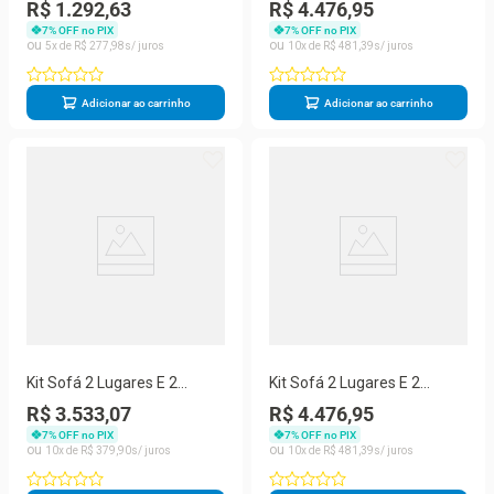
Base De Madeira Élpis
Poltronas Beny Com Base
R$ 1.292,63
R$ 4.476,95
Móveis Linho Bege
De Madeira Linho Areia
7
% OFF no PIX
7
% OFF no PIX
5
R$
277
,
98
10
R$
481
,
39
Adicionar ao carrinho
Adicionar ao carrinho
Kit Sofá 2 Lugares E 2
Kit Sofá 2 Lugares E 2
Poltronas Beny Com Base
Poltronas Beny Com Base
R$ 3.533,07
R$ 4.476,95
De Madeira Linho Cinza
De Madeira Linho Grafite
7
% OFF no PIX
7
% OFF no PIX
10
R$
379
,
90
10
R$
481
,
39