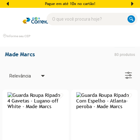
Pague em até 2 cartões de crédito!
O que você procura hoje?
Informe seu CEP
Made Marcs
80
produtos
Relevância