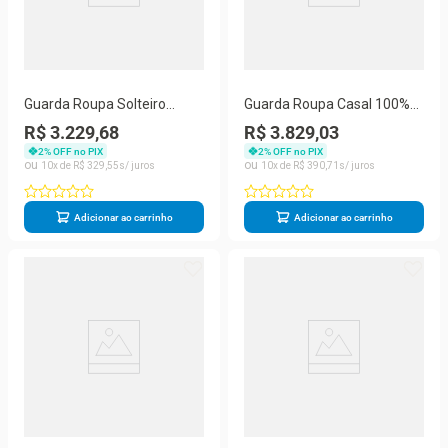
Guarda Roupa Solteiro
Guarda Roupa Casal 100%
Ripado Com Espelho -
Mdf 4 Gavetas - Atlanta -
R$ 3.229,68
R$ 3.829,03
Lugano - Made Marcs
Made Marcs
2
% OFF no PIX
2
% OFF no PIX
10
R$
329
,
55
10
R$
390
,
71
Adicionar ao carrinho
Adicionar ao carrinho