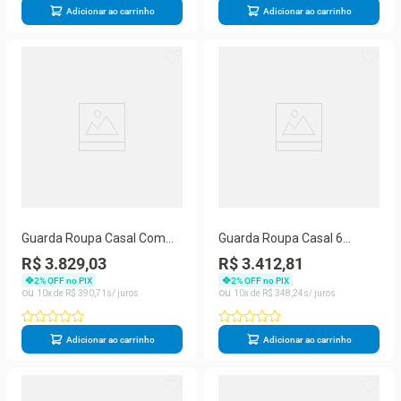
Adicionar ao carrinho
Adicionar ao carrinho
Guarda Roupa Casal Com
Guarda Roupa Casal 6
Espelho - Atlanta-peroba -
Portas 6 Gavetas - Oslo-off
R$ 3.829,03
R$ 3.412,81
Made Marcs
White - Made Marcs
2
% OFF no PIX
2
% OFF no PIX
10
R$
390
,
71
10
R$
348
,
24
Adicionar ao carrinho
Adicionar ao carrinho