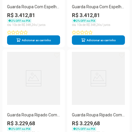
Guarda Roupa Com Espelho
Guarda Roupa Com Espelho
6 Portas 6 Gavetas - Oslo-
6 Portas 6 Gavetas - Oslo -
R$ 3.412,81
R$ 3.412,81
off White - Made Marcs
Made Marcs
2
% OFF no PIX
2
% OFF no PIX
10
R$
348
,
24
10
R$
348
,
24
Adicionar ao carrinho
Adicionar ao carrinho
Guarda Roupa Ripado Com
Guarda Roupa Ripado Com
Espelho 2 Portas 4 Gavetas -
Espelho 2 Portas Milão
R$ 3.229,68
R$ 3.229,68
Lugano - Made Marcs
Made Marcs
2
% OFF no PIX
2
% OFF no PIX