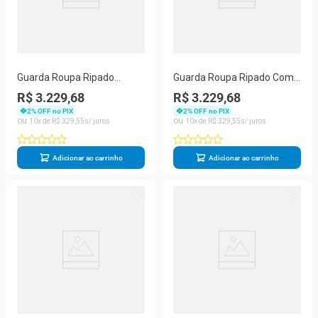
Guarda Roupa Ripado
Guarda Roupa Ripado Com
Espelho 2 Portas Tóquio
Espelho 4 Gavetas - Lugano-
R$ 3.229,68
R$ 3.229,68
Made Marcs
Made Marcs
2
% OFF no PIX
2
% OFF no PIX
10
R$
329
,
55
10
R$
329
,
55
Adicionar ao carrinho
Adicionar ao carrinho