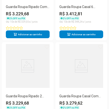
Guarda Roupa Ripado Com
Guarda Roupa Casal 6
Espelho 2 Portas 4 Gavetas -
Portas 6 Gavetas - Oslo-off
R$ 3.229,68
R$ 3.412,81
Lugano-off White - Made
White - Made Marcs
2
% OFF no PIX
2
% OFF no PIX
Marcs
10
R$
329
,
55
10
R$
348
,
24
Adicionar ao carrinho
Adicionar ao carrinho
Guarda Roupa Ripado 2
Guarda Roupa Casal Com
Portas 4 Gavetas Barcelona-
Espelho 6 Portas 4 Gavetas -
R$ 3.229,68
R$ 3.279,62
made Marcs
Oslo-off White - Made
2
% OFF no PIX
2
% OFF no PIX