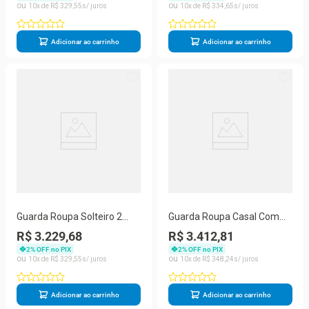
Marcs
10
R$
329
,
55
10
R$
334
,
65
Adicionar ao carrinho
Adicionar ao carrinho
Guarda Roupa Solteiro 2
Guarda Roupa Casal Com
Portas 4 Gavetas Viena
Espelho 6 Gavetas - Oslo-off
R$ 3.229,68
R$ 3.412,81
Made Marcs
White - Made Marcs
2
% OFF no PIX
2
% OFF no PIX
10
R$
329
,
55
10
R$
348
,
24
Adicionar ao carrinho
Adicionar ao carrinho