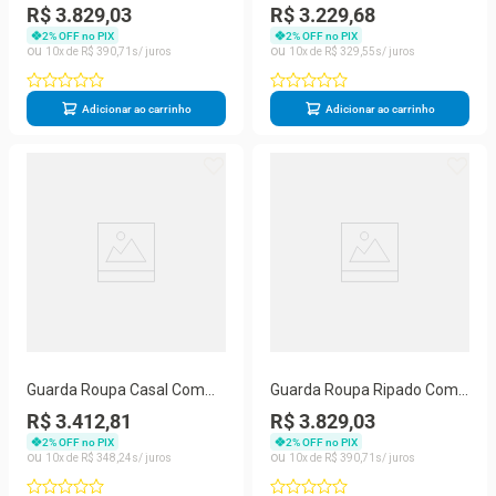
Espelho Atlanta Peroba
Portas 4 Gavetas - Lugano-
R$ 3.829,03
R$ 3.229,68
Made Marcs
off White - Made Marcs
2
% OFF no PIX
2
% OFF no PIX
10
R$
390
,
71
10
R$
329
,
55
Adicionar ao carrinho
Adicionar ao carrinho
Guarda Roupa Casal Com
Guarda Roupa Ripado Com
Espelho - Oslo-off White -
Espelho 4 Gavetas - Atlanta-
R$ 3.412,81
R$ 3.829,03
Made Marcs
peroba - Made Marcs
2
% OFF no PIX
2
% OFF no PIX
10
R$
348
,
24
10
R$
390
,
71