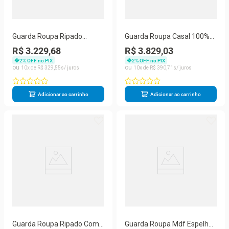
Guarda Roupa Ripado
Guarda Roupa Casal 100%
Espelho 2 Portas Cordoba
Mdf 2 Portas 4 Gavetas -
R$ 3.229,68
R$ 3.829,03
Made Marcs
Atlanta - Made Marcs
2
% OFF no PIX
2
% OFF no PIX
10
R$
329
,
55
10
R$
390
,
71
Adicionar ao carrinho
Adicionar ao carrinho
Guarda Roupa Ripado Com
Guarda Roupa Mdf Espelho