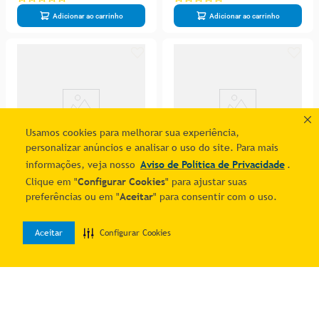
Adicionar ao carrinho
Adicionar ao carrinho
Usamos cookies para melhorar sua experiência,
personalizar anúncios e analisar o uso do site. Para mais
informações, veja nosso
Aviso de Política de Privacidade
.
Clique em "
Configurar Cookies
" para ajustar suas
preferências ou em "
Aceitar
" para consentir com o uso.
Guarda Roupa Casal Com
Guarda Roupa 6 Portas 6
Espelho Central 6 Gavetas -
Gavetas - Oslo-off White -
R$ 3.412,81
R$ 3.412,81
Oslo - Made Marcs
Made Marcs
Aceitar
Configurar Cookies
2
% OFF no PIX
2
% OFF no PIX
0
10
R$
348
,
24
10
R$
348
,
24
Home
Desejos
Entrar
Adicionar ao carrinho
Adicionar ao carrinho