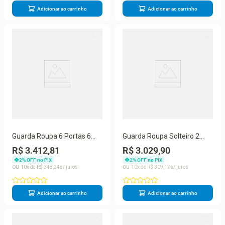
Adicionar ao carrinho
Adicionar ao carrinho
Guarda Roupa 6 Portas 6
Guarda Roupa Solteiro 2
Gavetas - Oslo-off White -
Portas 4 Gavetas Viena
R$ 3.412,81
R$ 3.029,90
Made Marcs
Made Marcs
2
% OFF no PIX
2
% OFF no PIX
10
R$
348
,
24
10
R$
309
,
17
Adicionar ao carrinho
Adicionar ao carrinho