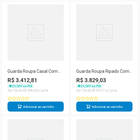
Guarda Roupa Casal Com
Guarda Roupa Ripado Com
Espelho 6 Gavetas - Oslo -
Espelho - Atlanta-peroba -
R$ 3.412,81
R$ 3.829,03
Made Marcs
Made Marcs
2
% OFF no PIX
2
% OFF no PIX
10
R$
348
,
24
10
R$
390
,
71
Adicionar ao carrinho
Adicionar ao carrinho