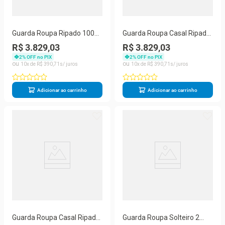
Guarda Roupa Ripado 100%
Guarda Roupa Casal Ripado
Mdf 4 Gavetas - Atlanta -
Espelho Atlanta Peroba
R$ 3.829,03
R$ 3.829,03
Made Marcs
Made Marcs
2
% OFF no PIX
2
% OFF no PIX
10
R$
390
,
71
10
R$
390
,
71
Adicionar ao carrinho
Adicionar ao carrinho
Guarda Roupa Casal Ripado
Guarda Roupa Solteiro 2