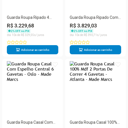
Guarda Roupa Ripado 4
Guarda Roupa Ripado Com
Gavetas - Lugano-off White
Espelho - Atlanta-peroba -
R$ 3.229,68
R$ 3.829,03
- Made Marcs
Made Marcs
2
% OFF no PIX
2
% OFF no PIX
10
R$
329
,
55
10
R$
390
,
71
Adicionar ao carrinho
Adicionar ao carrinho
Guarda Roupa Casal Com
Guarda Roupa Casal 100%