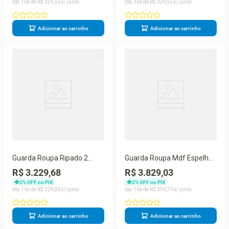
10
R$
329
,
55
10
R$
329
,
55
Adicionar ao carrinho
Adicionar ao carrinho
Guarda Roupa Ripado 2
Guarda Roupa Mdf Espelho
Portas 4 Gavetas Barcelona-
2 Portas Atlanta Made
R$ 3.229,68
R$ 3.829,03
made Marcs
Marcs
2
% OFF no PIX
2
% OFF no PIX
10
R$
329
,
55
10
R$
390
,
71
Adicionar ao carrinho
Adicionar ao carrinho