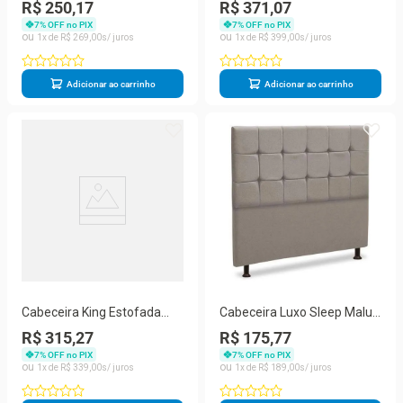
Istambul Mônaco Com
Istambul Mônaco Com
R$ 250,17
R$ 371,07
Capitonê Bege
Capitonê Marrom
7
% OFF no PIX
7
% OFF no PIX
1
R$
269
,
00
1
R$
399
,
00
Adicionar ao carrinho
Adicionar ao carrinho
Cabeceira King Estofada
Cabeceira Luxo Sleep Malu
Berlim Cinza -m&f Decor
Solteiro 90cm Bege
R$ 315,27
R$ 175,77
7
% OFF no PIX
7
% OFF no PIX
1
R$
339
,
00
1
R$
189
,
00