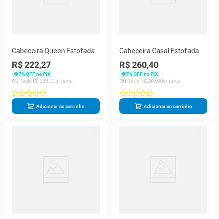
Cabeceira Queen Estofada
Cabeceira Casal Estofada
Cancun Rosa Pink M&f
Istambul Mônaco Com
R$ 222,27
R$ 260,40
Decor
Capitonê Bege
7
% OFF no PIX
7
% OFF no PIX
1
R$
239
,
00
1
R$
280
,
00
Adicionar ao carrinho
Adicionar ao carrinho