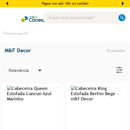
Pague em até 10x no cartão!
O que você procura hoje?
Informe seu CEP
M&F Decor
35
produtos
Relevância