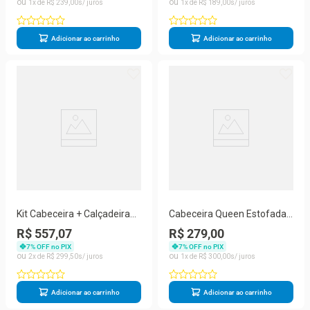
1
R$
239
,
00
1
R$
189
,
00
Adicionar ao carrinho
Adicionar ao carrinho
Kit Cabeceira + Calçadeira
Cabeceira Queen Estofada
Baú Casal 140cm Suede
Istambul Mônaco Com
R$ 557,07
R$ 279,00
Preto
Capitonê Marrom
7
% OFF no PIX
7
% OFF no PIX
2
R$
299
,
50
1
R$
300
,
00
Adicionar ao carrinho
Adicionar ao carrinho