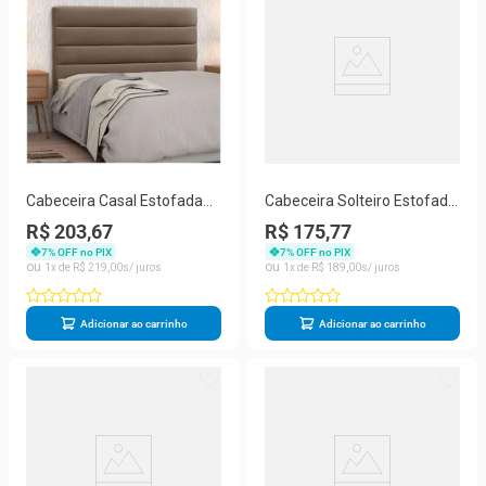
Cabeceira Casal Estofada
Cabeceira Solteiro Estofada
Berlim Marrom
Cancun Marrom
R$ 203,67
R$ 175,77
7
% OFF no PIX
7
% OFF no PIX
1
R$
219
,
00
1
R$
189
,
00
Adicionar ao carrinho
Adicionar ao carrinho