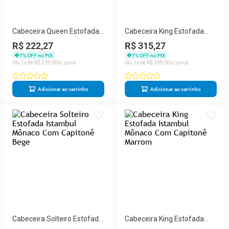
Cabeceira Queen Estofada
Cabeceira King Estofada
Cancun Azul Marinho
Berlim Bege -m&f Decor
R$ 222,27
R$ 315,27
7
% OFF no PIX
7
% OFF no PIX
1
R$
239
,
00
1
R$
339
,
00
Adicionar ao carrinho
Adicionar ao carrinho
Cabeceira Solteiro Estofada
Cabeceira King Estofada