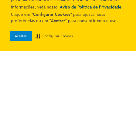
informações, veja nosso
Aviso de Política de Privacidade
.
Clique em "
Configurar Cookies
" para ajustar suas
preferências ou em "
Aceitar
" para consentir com o uso.
Kit Cabeceira + Calçadeira
Kit Cabeceira + Calçadeira
Aceitar
Configurar Cookies
0
Baú King 195cm Suede
Baú Casal 140cm Azul
R$ 743,07
R$ 557,07
Home
Desejos
Entrar
Preto
Turquesa
7
% OFF no PIX
7
% OFF no PIX
3
R$
266
,
33
2
R$
299
,
50
Adicionar ao carrinho
Adicionar ao carrinho