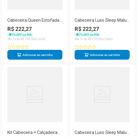
Cabeceira Queen Estofada
Cabeceira Luxo Sleep Malu
Cancun Vermelho
Casal 140cm Rosa
R$ 222,27
R$ 222,27
7
% OFF no PIX
7
% OFF no PIX
1
R$
239
,
00
1
R$
239
,
00
Adicionar ao carrinho
Adicionar ao carrinho
Kit Cabeceira + Calçadeira
Cabeceira Luxo Sleep Malu