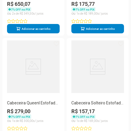
Baú Queen 160cm Suede
Solteiro 90cm Cinza
R$ 650,07
R$ 175,77
Preto
7
% OFF no PIX
7
% OFF no PIX
2
R$
349
,
50
1
R$
189
,
00
Adicionar ao carrinho
Adicionar ao carrinho
Cabeceira Queenl Estofada
Cabeceira Solteiro Estofada
Istambul Mônaco Com
Berlim Bege -m&f Decor
R$ 279,00
R$ 157,17
Capitonê Bege
7
% OFF no PIX
7
% OFF no PIX
1
R$
300
,
00
1
R$
169
,
00