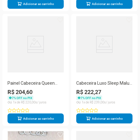
Adicionar ao carrinho
Adicionar ao carrinho
Painel Cabeceira Queen
Cabeceira Luxo Sleep Malu
Cancun Suede Bege
Casal 140cm Azul Marinho
R$ 204,60
R$ 222,27
7
% OFF no PIX
7
% OFF no PIX
1
R$
220
,
00
1
R$
239
,
00
Adicionar ao carrinho
Adicionar ao carrinho