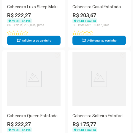
Cabeceira Luxo Sleep Malu
Cabeceira Casal Estofada
Casal 140cm Preto
Berlim Cinza -m&f Decor
R$ 222,27
R$ 203,67
7
% OFF no PIX
7
% OFF no PIX
1
R$
239
,
00
1
R$
219
,
00
Adicionar ao carrinho
Adicionar ao carrinho
Cabeceira Queen Estofada
Cabeceira Solteiro Estofada
Cancun Cinza
Cancun Rosa
R$ 222,27
R$ 175,77
7
% OFF no PIX
7
% OFF no PIX