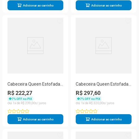
Adicionar ao carrinho
Adicionar ao carrinho
Cabeceira Queen Estofada
Cabeceira Queen Estofada
Cancun Preto
Dunas c/ Capitonê Veludo
R$ 222,27
R$ 297,60
Cinza
7
% OFF no PIX
7
% OFF no PIX
1
R$
239
,
00
1
R$
320
,
00
Adicionar ao carrinho
Adicionar ao carrinho