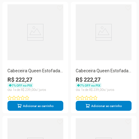
Cabeceira Queen Estofada
Cabeceira Queen Estofada
Cancun Bege
Cancun Marrom
R$ 222,27
R$ 222,27
7
% OFF no PIX
7
% OFF no PIX
1
R$
239
,
00
1
R$
239
,
00
Adicionar ao carrinho
Adicionar ao carrinho