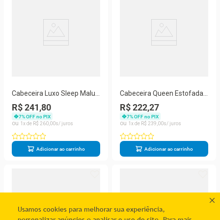
Cabeceira Luxo Sleep Malu
Cabeceira Queen Estofada
Casal 160cm Cinza
Berlim Bege -m&f Decor
R$ 241,80
R$ 222,27
7
% OFF no PIX
7
% OFF no PIX
1
R$
260
,
00
1
R$
239
,
00
Adicionar ao carrinho
Adicionar ao carrinho
Usamos cookies para melhorar sua experiência,
personalizar anúncios e analisar o uso do site. Para mais