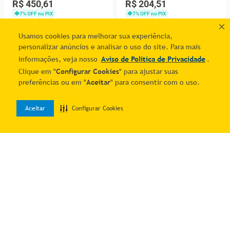
R$ 450,61
R$ 204,51
175cm(a)92acm(l)30cm(p)
7
% OFF no PIX
7
% OFF no PIX
Com Reforço Verde Miró
1
R$
484
,
53
1
R$
219
,
90
Usamos cookies para melhorar sua experiência,
Adicionar ao carrinho
Adicionar ao carrinho
personalizar anúncios e analisar o uso do site. Para mais
informações, veja nosso
Aviso de Política de Privacidade
.
Clique em "
Configurar Cookies
" para ajustar suas
preferências ou em "
Aceitar
" para consentir com o uso.
Aceitar
Configurar Cookies
0
Home
Desejos
Entrar
Mesa Pé Balcão Escritório
Mesa De Reunião 200cm
Com 4 Gavetas 189x180cm
Para Escritório Com Pés
R$ 3.347,91
R$ 790,41
Preto-walnut
Tubulares Em Aço Linha P15
7
% OFF no PIX
7
% OFF no PIX
10
R$
359
,
99
3
R$
283
,
30
Adicionar ao carrinho
Adicionar ao carrinho