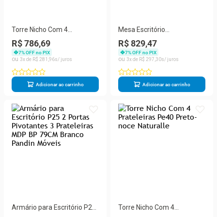
Torre Nicho Com 4
Mesa Escritório
Prateleiras E Uma Porta
1500x700x750mm M150-
R$ 786,69
R$ 829,47
Pivotante Pe40 Preto-noce
70pe40tub Walnut-preto
7
% OFF no PIX
7
% OFF no PIX
Naturalle
3
R$
281
,
96
3
R$
297
,
30
Adicionar ao carrinho
Adicionar ao carrinho
Armário para Escritório P25
Torre Nicho Com 4