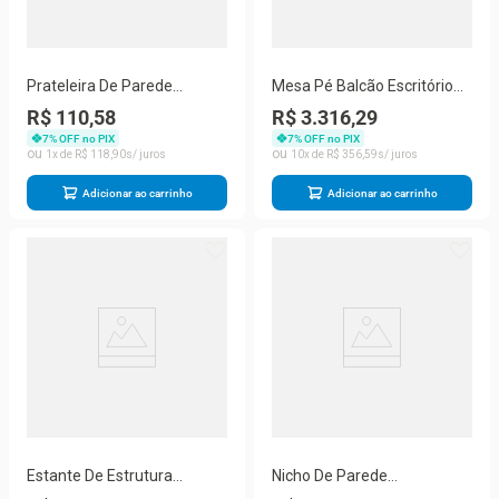
Prateleira De Parede
Mesa Pé Balcão Escritório
600x250mm Cinza
Com 3 Gavetas 189x180cm
R$ 110,58
R$ 3.316,29
Preto-walnut
7
% OFF no PIX
7
% OFF no PIX
1
R$
118
,
90
10
R$
356
,
59
Adicionar ao carrinho
Adicionar ao carrinho
Estante De Estrutura
Nicho De Parede
Metálica Com 5 Prateleiras
300x600mm Branco