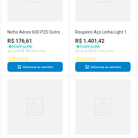
Nicho Aéreo 600 P25 Outros
Roupeiro Aço Linha Light 12
1 Prateleira MDF-MDP Verde
Portas - Gr303-12 Cinza-
R$ 176,61
R$ 1.401,42
Pandin Móveis
azul Delrei
7
% OFF no PIX
7
% OFF no PIX
1
R$
189
,
90
6
R$
251
,
15
Adicionar ao carrinho
Adicionar ao carrinho