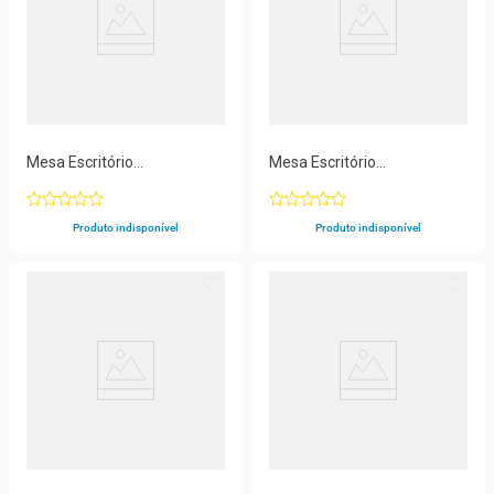
Mesa Escritório
Mesa Escritório
1700x700x750 M170-
1700x700x750 M170-
70pe40tub Branco-preto
70pe40tub Walnut-grafito
Produto indisponível
Produto indisponível