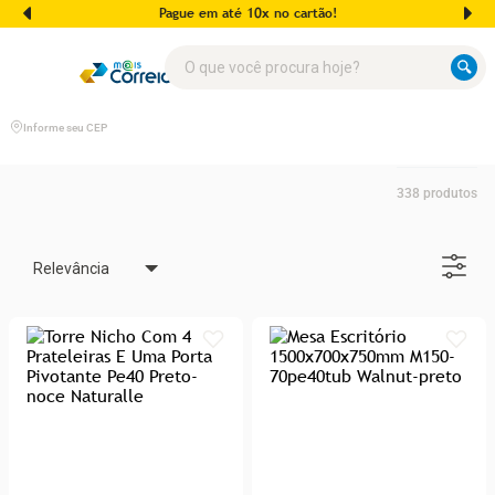
Pague em até 10x no cartão!
O que você procura hoje?
Informe seu CEP
338
produtos
Relevância