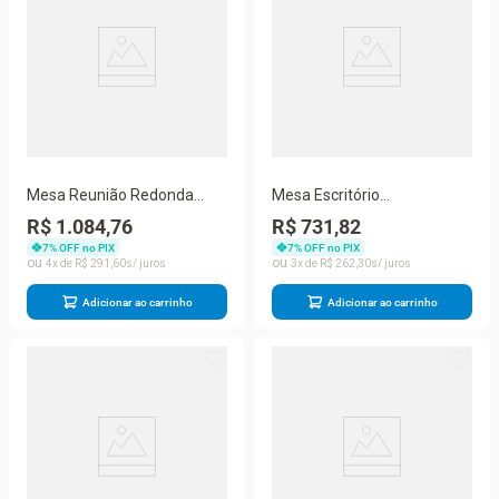
Mesa Reunião Redonda
Mesa Escritório
1100pe40tub Castanheira
1340x600x750mm
R$ 1.084,76
R$ 731,82
Natural-verde Miró
M1340pe40tub Castanheira
7
% OFF no PIX
7
% OFF no PIX
Natural-grafito
4
R$
291
,
60
3
R$
262
,
30
Adicionar ao carrinho
Adicionar ao carrinho