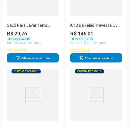
Saco Para Lavar Tênis
Kit 3 Baixelas Travessa Oval
Sapatos para Máquina de
Aço Inox Reforçado 35-45-
R$ 29,76
R$ 146,01
Lavar Bolsa
51cm
7
% OFF no PIX
7
% OFF no PIX
1
R$
32
,
00
1
R$
157
,
00
Adicionar ao carrinho
Adicionar ao carrinho
CUPOM PROMO10
CUPOM PROMO10