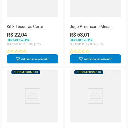
Kit 3 Tesouras Corte
Jogo Americano Mesa
Artesanato Costura Cozinha
Posta Jantar Sousplat
R$ 22,04
R$ 53,01
Aço Inox
Trama 6 und Marrom
7
% OFF no PIX
7
% OFF no PIX
1
R$
23
,
70
1
R$
57
,
00
Adicionar ao carrinho
Adicionar ao carrinho
CUPOM PROMO10
CUPOM PROMO10