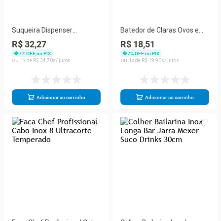
Suqueira Dispenser
Batedor de Claras Ovos e
Refresqueira com Torneira
Massas Inox Fouet 27 cm
R$ 32,27
R$ 18,51
Água Suco 3 Lts
Tipo Pêra
7
% OFF no PIX
7
% OFF no PIX
1
R$
34
,
70
1
R$
19
,
90
Adicionar ao carrinho
Adicionar ao carrinho