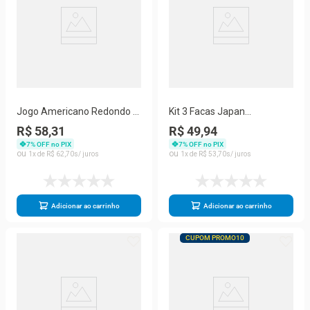
Jogo Americano Redondo 6
Kit 3 Facas Japan
lugares Mesa Posta 38cm
Profissional Sushi Chef
R$ 58,31
R$ 49,94
Marrom
Cozinha Descascar
7
% OFF no PIX
7
% OFF no PIX
1
R$
62
,
70
1
R$
53
,
70
Adicionar ao carrinho
Adicionar ao carrinho
CUPOM PROMO10