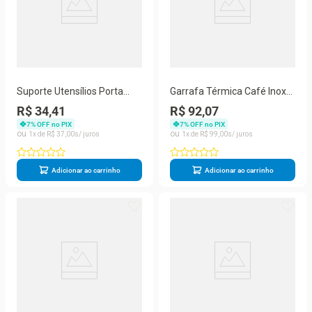
Suporte Utensílios Porta
Garrafa Térmica Café Inox
Talher Facas Pano de
Ampola Vidro Quente Linha
R$ 34,41
R$ 92,07
Cozinha
Gourmet
7
% OFF no PIX
7
% OFF no PIX
1
R$
37
,
00
1
R$
99
,
00
Adicionar ao carrinho
Adicionar ao carrinho