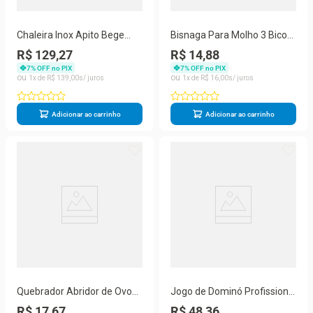
Chaleira Inox Apito Bege
Bisnaga Para Molho 3 Bicos
Marmorizado Cabo
Profissional Graduada 1
R$ 129,27
R$ 14,88
Amadeirado 3 Lt
Litro GP
7
% OFF no PIX
7
% OFF no PIX
1
R$
139
,
00
1
R$
16
,
00
Adicionar ao carrinho
Adicionar ao carrinho
Quebrador Abridor de Ovos
Jogo de Dominó Profissional
Prático Eficiente Sem
10mm Resina Osso Maleta
R$ 17,67
R$ 48,36