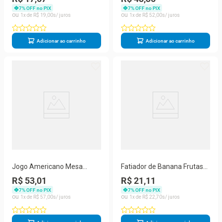
Sujeira
Couro
7
% OFF no PIX
7
% OFF no PIX
1
R$
19
,
00
1
R$
52
,
00
Adicionar ao carrinho
Adicionar ao carrinho
Jogo Americano Mesa
Fatiador de Banana Frutas
Posta Jantar Sousplat
Legumes Saladas Inox
R$ 53,01
R$ 21,11
Trama 6 Peças Bege
Multiuso
7
% OFF no PIX
7
% OFF no PIX
1
R$
57
,
00
1
R$
22
,
70