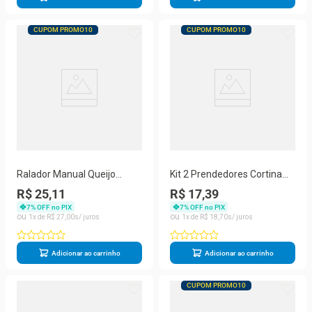
CUPOM PROMO10
CUPOM PROMO10
Ralador Manual Queijo
Kit 2 Prendedores Cortina
Culinário Profissional Inox
Presilha Perola Sala Quarto
R$ 25,11
R$ 17,39
Parmesão
Decor
7
% OFF no PIX
7
% OFF no PIX
1
R$
27
,
00
1
R$
18
,
70
Adicionar ao carrinho
Adicionar ao carrinho
CUPOM PROMO10