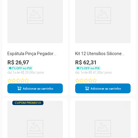
Espátula Pinça Pegador
Kit 12 Utensílios Silicone
Silicone 2 em 1 Proteção
Colher Espátula Cabo
R$ 26,97
R$ 62,31
Antiaderente
Madeira
7
% OFF no PIX
7
% OFF no PIX
1
R$
29
,
00
1
R$
67
,
00
Adicionar ao carrinho
Adicionar ao carrinho
CUPOM PROMO10