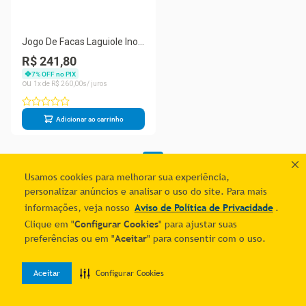
Jogo De Facas Laguiole Inox
Com Cepo De Madeira 6
R$ 241,80
Peças Luxo by Westwing
7
% OFF no PIX
1
R$
260
,
00
Adicionar ao carrinho
1
Usamos cookies para melhorar sua experiência,
personalizar anúncios e analisar o uso do site. Para mais
informações, veja nosso
Aviso de Política de Privacidade
.
Clique em "
Configurar Cookies
" para ajustar suas
preferências ou em "
Aceitar
" para consentir com o uso.
Aceitar
Configurar Cookies
0
Home
Desejos
Entrar