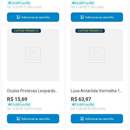
7
% OFF no PIX
2
% OFF no PIX
1
R$
21
,
06
1
R$
9
,
14
Adicionar ao carrinho
Adicionar ao carrinho
CUPOM PROMO10
CUPOM PROMO10
Oculos Protecao Leopardo
Luva Antartida Vermelha 10
Incolor
Xg Mr
R$ 15,69
R$ 63,97
7
% OFF no PIX
7
% OFF no PIX
1
R$
16
,
87
1
R$
68
,
78
Adicionar ao carrinho
Adicionar ao carrinho