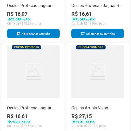
Oculos Protecao Jaguar
Oculos Protecao Jaguar Ray
Amarelo
Ban (Verde)
R$ 16,97
R$ 16,61
7
% OFF no PIX
7
% OFF no PIX
1
R$
18
,
25
1
R$
17
,
86
Adicionar ao carrinho
Adicionar ao carrinho
CUPOM PROMO10
CUPOM PROMO10
Oculos Protecao Jaguar
Oculos Ampla Visao
Incolor
C/Valvula Ra
R$ 16,61
R$ 27,15
7
% OFF no PIX
7
% OFF no PIX
1
R$
17
,
86
1
R$
29
,
19