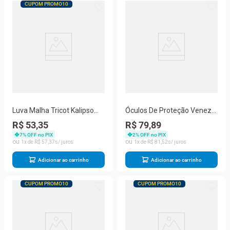
CUPOM PROMO10
Luva Malha Tricot Kalipso
Óculos De Proteção Veneza
Lisa Mesclada c/12pcs
Kalipso Azul - Lente
R$ 53,35
R$ 79,89
Espelhado
7
% OFF no PIX
2
% OFF no PIX
1
R$
57
,
37
1
R$
81
,
52
Adicionar ao carrinho
Adicionar ao carrinho
CUPOM PROMO10
CUPOM PROMO10