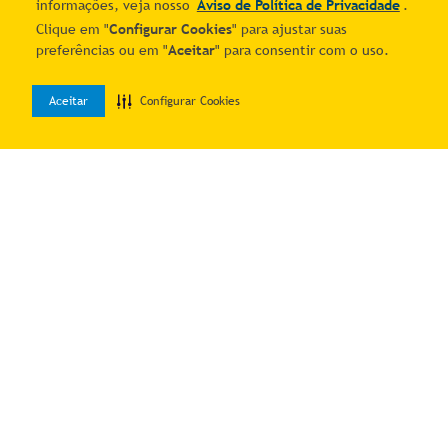
informações, veja nosso
Aviso de Política de Privacidade
.
Clique em "
Configurar Cookies
" para ajustar suas
preferências ou em "
Aceitar
" para consentir com o uso.
Aceitar
Configurar Cookies
0
Home
Desejos
Entrar
Quer economizar?
Cadastre-se e receba ofertas exclusivas!
Estou ciente e de acordo com os
Termos & Condições
e o
Aviso de
Política de Privacidade
.
Autorizo o uso dos meus dados para receber as comunicações por
meio dos canais digitais do Mais Correios.
Me manda as novidades!