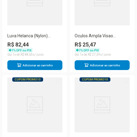
Luva Helanca (Nylon)
Oculos Ampla Visao
Pigmentada Kalipso c/12pcs
Perfurado Ra
R$ 82,44
R$ 25,47
7
% OFF no PIX
7
% OFF no PIX
1
R$
88
,
65
1
R$
27
,
39
Adicionar ao carrinho
Adicionar ao carrinho
CUPOM PROMO10
CUPOM PROMO10