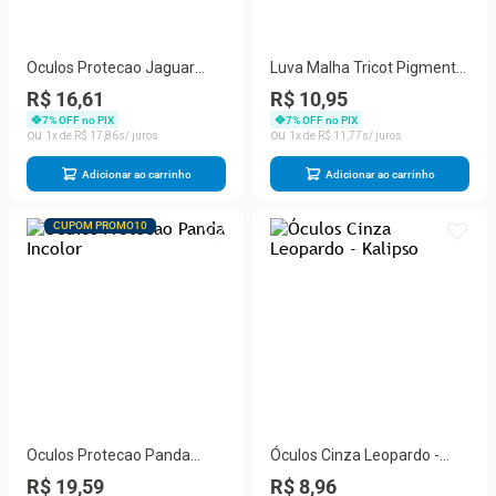
Oculos Protecao Jaguar
Luva Malha Tricot Pigment
Fume
Branca Encart
R$ 16,61
R$ 10,95
7
% OFF no PIX
7
% OFF no PIX
1
R$
17
,
86
1
R$
11
,
77
Adicionar ao carrinho
Adicionar ao carrinho
CUPOM PROMO10
Oculos Protecao Panda
Óculos Cinza Leopardo -
Incolor
Kalipso
R$ 19,59
R$ 8,96