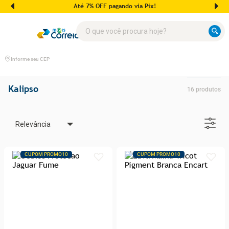
Até 7% OFF pagando via Pix!
O que você procura hoje?
Informe seu CEP
Kalipso
16
produtos
Relevância
CUPOM PROMO10
CUPOM PROMO10