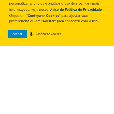
personalizar anúncios e analisar o uso do site. Para mais
informações, veja nosso
Aviso de Política de Privacidade
.
Clique em "
Configurar Cookies
" para ajustar suas
preferências ou em "
Aceitar
" para consentir com o uso.
Camera Ip Wifi Sem Fio
Prancha Chapinha Titanium
Online
Profissional
Aceitar
Configurar Cookies
R$ 229,25
R$ 111,51
0
7
% OFF no PIX
7
% OFF no PIX
Home
Desejos
Entrar
1
R$
246
,
51
1
R$
119
,
90
Adicionar ao carrinho
Adicionar ao carrinho