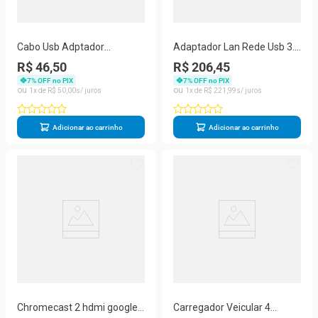
Cabo Usb Adptador
Adaptador Lan Rede Usb 3.0
Extensor Rj45
Ethernet 10/100/1000
R$ 46,50
R$ 206,45
7
% OFF no PIX
7
% OFF no PIX
1
R$
50
,
00
1
R$
221
,
99
Adicionar ao carrinho
Adicionar ao carrinho
Chromecast 2 hdmi google
Carregador Veicular 4