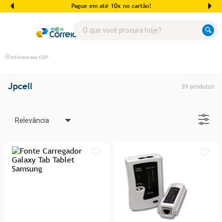
Pague em até 10x no cartão!
O que você procura hoje?
Informe seu CEP
Jpcell
39
produtos
Relevância