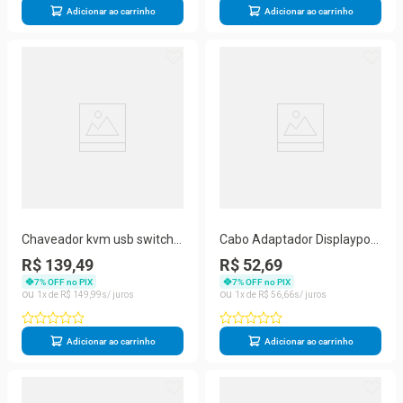
Adicionar ao carrinho
Adicionar ao carrinho
Chaveador kvm usb switch 2
Cabo Adaptador Displayport
portas vga kvm usb
Para Vga
R$ 139,49
R$ 52,69
7
% OFF no PIX
7
% OFF no PIX
1
R$
149
,
99
1
R$
56
,
66
Adicionar ao carrinho
Adicionar ao carrinho