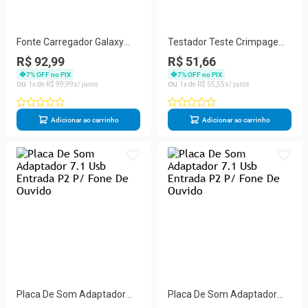
Fonte Carregador Galaxy
Testador Teste Crimpagem
Tab Tablet Samsung
Cabo Rede Lan Rj45 Rj11
R$ 92,99
R$ 51,66
Telefonia
7
% OFF no PIX
7
% OFF no PIX
1
R$
99
,
99
1
R$
55
,
55
Adicionar ao carrinho
Adicionar ao carrinho
Placa De Som Adaptador
Placa De Som Adaptador