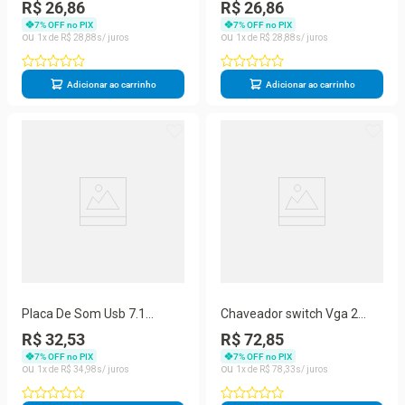
7.1 Usb Entrada P2 P/ Fone
7.1 Usb Entrada P2 P/ Fone
R$ 26,86
R$ 26,86
De Ouvido
De Ouvido
7
% OFF no PIX
7
% OFF no PIX
1
R$
28
,
88
1
R$
28
,
88
Adicionar ao carrinho
Adicionar ao carrinho
Placa De Som Usb 7.1
Chaveador switch Vga 2
Canais Adaptador Externo
entradas e 1 saida Mtv-222
R$ 32,53
R$ 72,85
Usb Sound Drive
7
% OFF no PIX
7
% OFF no PIX
1
R$
34
,
98
1
R$
78
,
33