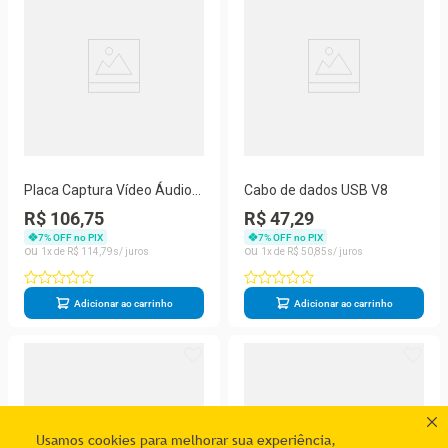
Placa Captura Vídeo Áudio
Cabo de dados USB V8
Usb 2.0 Easycap Vhstv Dvd
R$ 106,75
R$ 47,29
7
% OFF no PIX
7
% OFF no PIX
1
R$
114
,
79
1
R$
50
,
85
Adicionar ao carrinho
Adicionar ao carrinho
Usamos cookies para melhorar sua experiência,