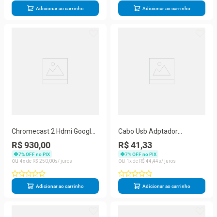
Adicionar ao carrinho
Adicionar ao carrinho
Chromecast 2 Hdmi Google
Cabo Usb Adptador
New Chrome Cast Edição
Extensor Rj45
R$ 930,00
R$ 41,33
2016
7
% OFF no PIX
7
% OFF no PIX
4
R$
250
,
00
1
R$
44
,
44
Adicionar ao carrinho
Adicionar ao carrinho