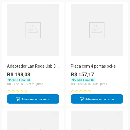
Adaptador Lan Rede Usb 3.0
Placa com 4 portas pci-e
Ethernet
usb 3.0 5gbps
R$ 198,08
R$ 157,17
7
% OFF no PIX
7
% OFF no PIX
1
R$
212
,
99
1
R$
169
,
00
Adicionar ao carrinho
Adicionar ao carrinho