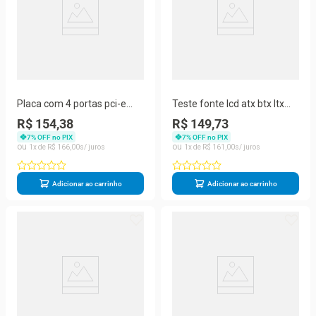
Placa com 4 portas pci-e
Teste fonte lcd atx btx Itx
usb 3.0 5gbps
hdd sata power supply
R$ 154,38
R$ 149,73
testador
7
% OFF no PIX
7
% OFF no PIX
1
R$
166
,
00
1
R$
161
,
00
Adicionar ao carrinho
Adicionar ao carrinho