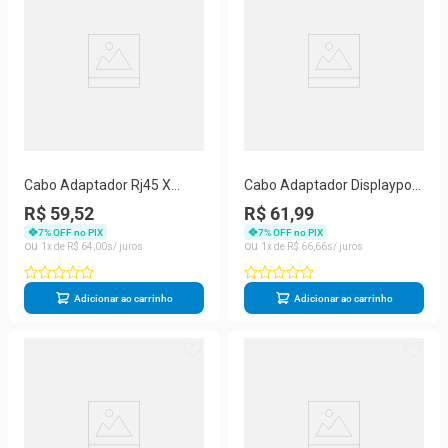
Cabo Adaptador Rj45 X
Cabo Adaptador Displayport
Rs232
Para Vga
R$ 59,52
R$ 61,99
7
% OFF no PIX
7
% OFF no PIX
1
R$
64
,
00
1
R$
66
,
66
Adicionar ao carrinho
Adicionar ao carrinho