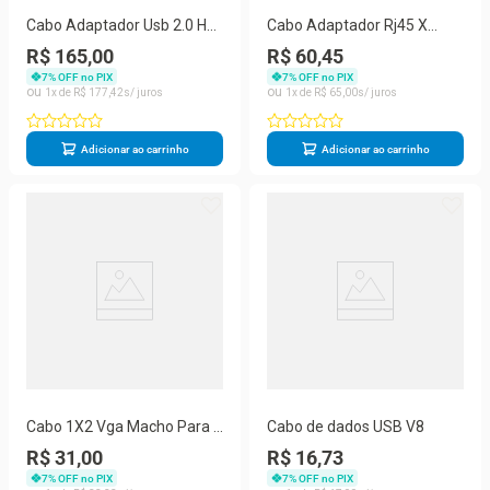
Cabo Adaptador Usb 2.0 Hd
Cabo Adaptador Rj45 X
Conversor P/ Ide Sata Fonte
Rs232
R$ 165,00
R$ 60,45
7
% OFF no PIX
7
% OFF no PIX
1
R$
177
,
42
1
R$
65
,
00
Adicionar ao carrinho
Adicionar ao carrinho
Cabo 1X2 Vga Macho Para 2
Cabo de dados USB V8
Vga Femea
R$ 31,00
R$ 16,73
7
% OFF no PIX
7
% OFF no PIX