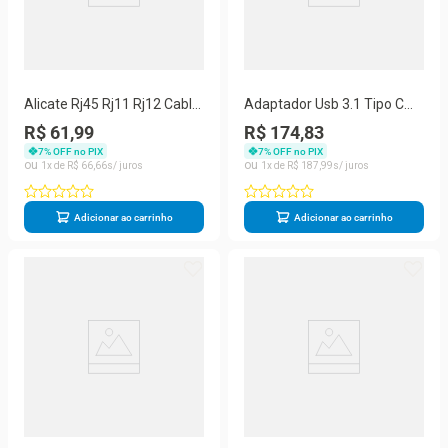
Alicate Rj45 Rj11 Rj12 Cable
Adaptador Usb 3.1 Tipo C
Stripper Ferramenta
Thunderbolt 3.0 X Hdmi Usb
R$ 61,99
R$ 174,83
3 Tipo C
7
% OFF no PIX
7
% OFF no PIX
1
R$
66
,
66
1
R$
187
,
99
Adicionar ao carrinho
Adicionar ao carrinho