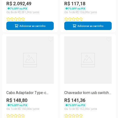
new chrome cast edição
Portas USB 5.1V
R$ 2.092,49
R$ 117,18
2016
7
% OFF no PIX
7
% OFF no PIX
8
R$
281
,
24
1
R$
126
,
00
Adicionar ao carrinho
Adicionar ao carrinho
Cabo Adaptador Type-c
Chaveador kvm usb switch 2
Com Hdmi Usb 3.0 E Typo-c
portas vga kvm usb
R$ 148,80
R$ 141,36
Femea P
7
% OFF no PIX
7
% OFF no PIX
1
R$
160
,
00
1
R$
152
,
00