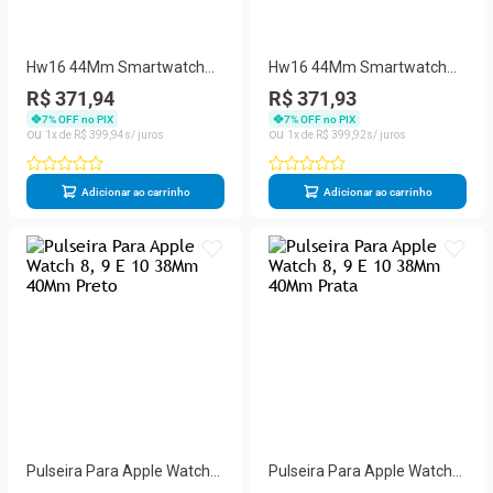
Hw16 44Mm Smartwatch
Hw16 44Mm Smartwatch
Relogio Compativel Android
Relogio Compativel Android
R$ 371,94
R$ 371,93
Ios 2021
Ios 2021
7
% OFF no PIX
7
% OFF no PIX
1
R$
399
,
94
1
R$
399
,
92
Adicionar ao carrinho
Adicionar ao carrinho
Pulseira Para Apple Watch
Pulseira Para Apple Watch