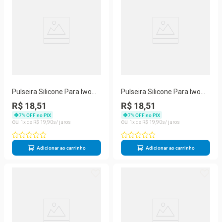
Pulseira Silicone Para Iwo
Pulseira Silicone Para Iwo
Smartwatch 42mm E 44mm
Smartwatch 42mm E 44mm
R$ 18,51
R$ 18,51
- Preto
- Azul Escuro
7
% OFF no PIX
7
% OFF no PIX
1
R$
19
,
90
1
R$
19
,
90
Adicionar ao carrinho
Adicionar ao carrinho