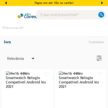
Pague em até 10x no cartão!
O que você procura hoje?
Informe seu CEP
Iwo
14
produtos
Relevância