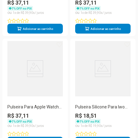
8, 9 E 10 38Mm 40Mm Preto
8, 9 E 10 38Mm 40Mm Prata
R$ 37,11
R$ 37,11
7
% OFF no PIX
7
% OFF no PIX
1
R$
39
,
90
1
R$
39
,
90
Adicionar ao carrinho
Adicionar ao carrinho
Pulseira Para Apple Watch
Pulseira Silicone Para Iwo
8, 9 E 10 Rosa
Smartwatch 42mm E 44mm
R$ 37,11
R$ 18,51
Sport - Azul E Preto
7
% OFF no PIX
7
% OFF no PIX
1
R$
39
,
90
1
R$
19
,
90