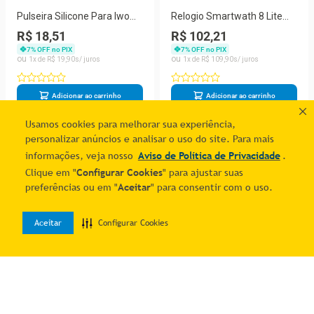
Pulseira Silicone Para Iwo
Relogio Smartwath 8 Lite
Smartwatch 42mm E 44mm
W34s 44mm Com Pulseira
R$ 18,51
R$ 102,21
- Verde
Magnetica
7
% OFF no PIX
7
% OFF no PIX
1
R$
19
,
90
1
R$
109
,
90
Adicionar ao carrinho
Adicionar ao carrinho
Usamos cookies para melhorar sua experiência,
personalizar anúncios e analisar o uso do site. Para mais
1
informações, veja nosso
Aviso de Política de Privacidade
.
Clique em "
Configurar Cookies
" para ajustar suas
preferências ou em "
Aceitar
" para consentir com o uso.
Aceitar
Configurar Cookies
0
Home
Desejos
Entrar
Quer economizar?
Cadastre-se e receba ofertas exclusivas!