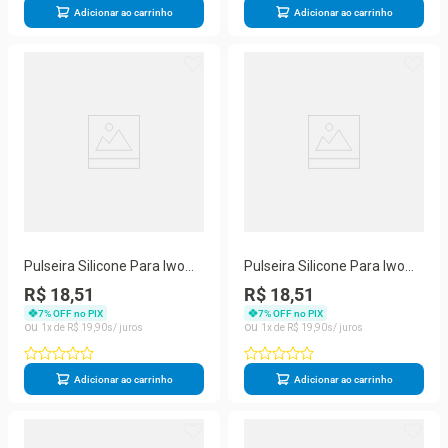
Adicionar ao carrinho
Adicionar ao carrinho
Pulseira Silicone Para Iwo
Pulseira Silicone Para Iwo
Smartwatch 42mm E 44mm
Smartwatch 42mm E 44mm
R$ 18,51
R$ 18,51
- Rosa
- Branco
7
% OFF no PIX
7
% OFF no PIX
1
R$
19
,
90
1
R$
19
,
90
Adicionar ao carrinho
Adicionar ao carrinho