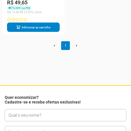
Imecap Actsun Pele clara
R$ 49,65
50g
7
% OFF no PIX
1
R$
53
,
39
Adicionar ao carrinho
1
Quer economizar?
Cadastre-se e receba ofertas exclusivas!