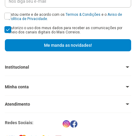
Estou ciente e de acordo com os
Termos & Condições
e o
Aviso de
Política de Privacidade
.
Autorizo o uso dos meus dados para receber as comunicações por
meio dos canais digitais do Mais Correios.
Me manda as novidades!
Institucional
Baixe o Aplicativo
Central de Ajuda - FAQ
Minha conta
Venda no Mais Correios
Política de Trocas e Devoluções
Meus pedidos
Política de Cupons
Atendimento
Meus endereços
Termos e Condições
Política de Privacidade
(11) 4660-0371
Portal Correios
Redes Sociais:
atendimento@maiscorreios.com.br
Central de Privacidade
Segunda à sexta-feira, das 9h às 18h.
Exceto feriados