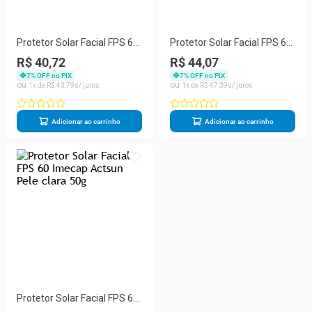
Protetor Solar Facial FPS 60
Protetor Solar Facial FPS 60
Imecap Actsun Sem Cor 50g
Imecap Actsun Pele mista
R$ 40,72
R$ 44,07
50g
7
% OFF no PIX
7
% OFF no PIX
1
R$
43
,
79
1
R$
47
,
39
Adicionar ao carrinho
Adicionar ao carrinho
Protetor Solar Facial FPS 60