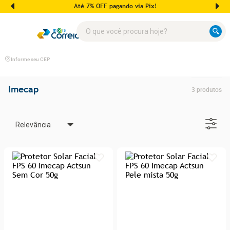
Até 7% OFF pagando via Pix!
O que você procura hoje?
Informe seu CEP
Imecap
3
produtos
Relevância