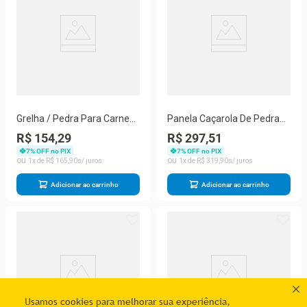
Grelha / Pedra Para Carnes
Panela Caçarola De Pedra
São José G - São José
Sabão Com Alça De Cobre
R$ 154,29
R$ 297,51
3,6 Litros - São José
7
% OFF no PIX
7
% OFF no PIX
1
R$
165
,
90
1
R$
319
,
90
Adicionar ao carrinho
Adicionar ao carrinho
Usamos cookies para melhorar sua experiência,