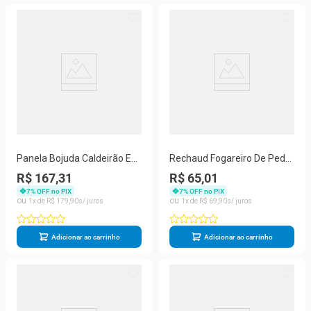
Panela Bojuda Caldeirão Em
Rechaud Fogareiro De Pedra
Pedra Sabão Tampa Vidro
Sabão G 22 Cm
R$ 167,31
R$ 65,01
1,5 Ltrs - São José
7
% OFF no PIX
7
% OFF no PIX
1
R$
179
,
90
1
R$
69
,
90
Adicionar ao carrinho
Adicionar ao carrinho