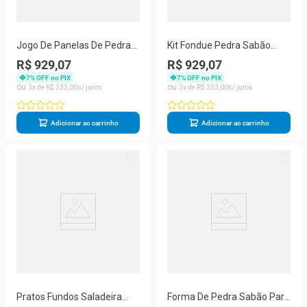
Jogo De Panelas De Pedra
Kit Fondue Pedra Sabão
Sabão 6 Peças Com Panela
Completo Com
R$ 929,07
R$ 929,07
De Pressão
Churrasqueira Oval - 22
7
% OFF no PIX
7
% OFF no PIX
Peças
3
R$
333
,
00
3
R$
333
,
00
Adicionar ao carrinho
Adicionar ao carrinho
Pratos Fundos Saladeira
Forma De Pedra Sabão Para