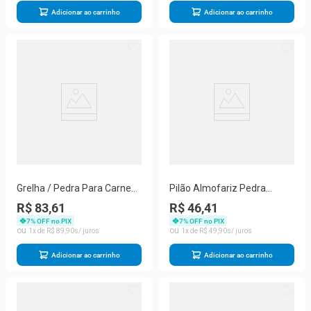
Adicionar ao carrinho
Adicionar ao carrinho
Grelha / Pedra Para Carnes
Pilão Almofariz Pedra
Pedra Sabão P Inox
Sabão Com Socador
R$ 83,61
R$ 46,41
7
% OFF no PIX
7
% OFF no PIX
1
R$
89
,
90
1
R$
49
,
90
Adicionar ao carrinho
Adicionar ao carrinho