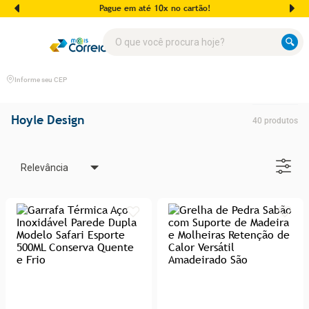
Pague em até 10x no cartão!
O que você procura hoje?
Informe seu CEP
Hoyle Design
40
produtos
Relevância