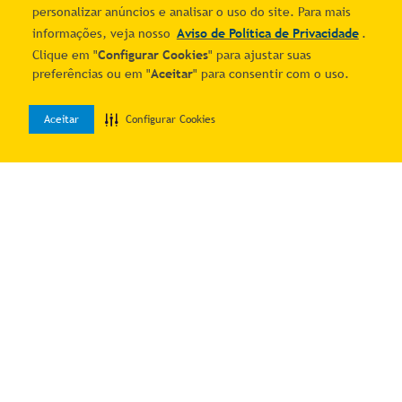
personalizar anúncios e analisar o uso do site. Para mais
informações, veja nosso
Aviso de Política de Privacidade
.
Clique em "
Configurar Cookies
" para ajustar suas
Frigideira De Pedra Sabão
Grelha / Pedra Para Carnes
preferências ou em "
Aceitar
" para consentir com o uso.
22 Cm - São José
Pedra Sabão M Inox
R$ 116,16
R$ 92,91
7
% OFF no PIX
7
% OFF no PIX
Aceitar
Configurar Cookies
0
1
R$
124
,
90
1
R$
99
,
90
Home
Desejos
Entrar
Adicionar ao carrinho
Adicionar ao carrinho
Assadeira Pedra Sabão São
Grelha / Pedra Para Carnes
José Média
Retangular Pedra Sabão 20