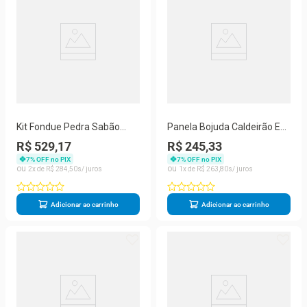
Kit Fondue Pedra Sabão
Panela Bojuda Caldeirão Em
Completo 16 Ppeças -
Pedra Sabão Tampa Vidro
R$ 529,17
R$ 245,33
Chapa 23 Cm
3,0 Ltrs - São José
7
% OFF no PIX
7
% OFF no PIX
2
R$
284
,
50
1
R$
263
,
80
Adicionar ao carrinho
Adicionar ao carrinho