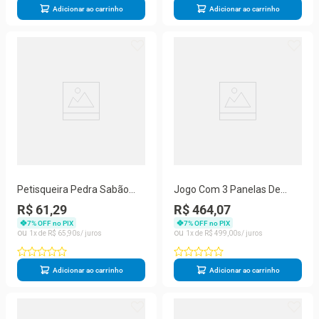
Adicionar ao carrinho
Adicionar ao carrinho
Petisqueira Pedra Sabão
Jogo Com 3 Panelas De
Média 23 Cm
Pedra Sabão + Brinde
R$ 61,29
R$ 464,07
7
% OFF no PIX
7
% OFF no PIX
1
R$
65
,
90
1
R$
499
,
00
Adicionar ao carrinho
Adicionar ao carrinho