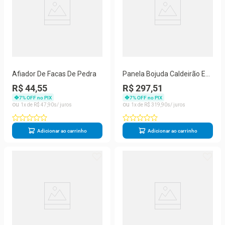
Afiador De Facas De Pedra
Panela Bojuda Caldeirão Em
Pedra Sabão Tampa Vidro
R$ 44,55
R$ 297,51
3,6 Ltrs - São José
7
% OFF no PIX
7
% OFF no PIX
1
R$
47
,
90
1
R$
319
,
90
Adicionar ao carrinho
Adicionar ao carrinho