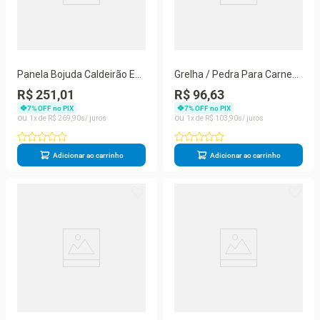
Panela Bojuda Caldeirão Em
Grelha / Pedra Para Carnes
Pedra Sabão Tampa Vidro
São José P - São José
R$ 251,01
R$ 96,63
3,6 Ltrs - São José
7
% OFF no PIX
7
% OFF no PIX
1
R$
269
,
90
1
R$
103
,
90
Adicionar ao carrinho
Adicionar ao carrinho