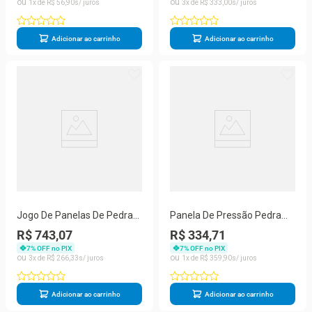
1
R$
56
,
90
3
R$
333
,
00
Adicionar ao carrinho
Adicionar ao carrinho
Jogo De Panelas De Pedra
Panela De Pressão Pedra
Sabão 1, 2, 3 E 4 Litros
Sabão 4 Lts - São José
R$ 743,07
R$ 334,71
Melhor Acabamento
7
% OFF no PIX
7
% OFF no PIX
3
R$
266
,
33
1
R$
359
,
90
Adicionar ao carrinho
Adicionar ao carrinho