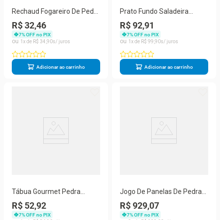
Rechaud Fogareiro De Pedra
Prato Fundo Saladeira
Sabão P 14 Cm
Pedra Sabão 28 Cm
R$ 32,46
R$ 92,91
7
% OFF no PIX
7
% OFF no PIX
1
R$
34
,
90
1
R$
99
,
90
Adicionar ao carrinho
Adicionar ao carrinho
Tábua Gourmet Pedra
Jogo De Panelas De Pedra
Sabão 30 X 10 Cm
Sabão Duráveis E Saudáveis
R$ 52,92
R$ 929,07
6 Peças
7
% OFF no PIX
7
% OFF no PIX