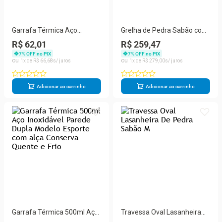
Garrafa Térmica Aço
Grelha de Pedra Sabão com
Inoxidável Parede Dupla
Suporte de Madeira e
R$ 62,01
R$ 259,47
Modelo Safari Esporte
Molheiras Retenção de
7
% OFF no PIX
7
% OFF no PIX
500ML Conserva Quente e
Calor Versátil Amadeirado
1
R$
66
,
68
1
R$
279
,
00
Frio
São
Adicionar ao carrinho
Adicionar ao carrinho
Garrafa Térmica 500ml Aço
Travessa Oval Lasanheira