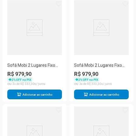
Sofá Mobi 2 Lugares Fixo
Sofá Mobi 2 Lugares Fixo
150CM Cobre Suede para
150CM Cinza Suede Herrero
R$ 979,90
R$ 979,90
Sala Compacta Herrero
para Ambientes Compactos
2
% OFF no PIX
2
% OFF no PIX
3
R$
333
,
30
3
R$
333
,
30
Adicionar ao carrinho
Adicionar ao carrinho