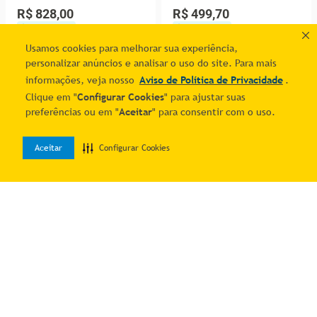
Pequeno 140cm Small
Redondo Para Sala Nina
R$ 828,00
R$ 499,70
Herrero Rosa
Preto
2
% OFF no PIX
2
% OFF no PIX
3
R$
281
,
63
2
R$
254
,
95
Usamos cookies para melhorar sua experiência,
personalizar anúncios e analisar o uso do site. Para mais
Adicionar ao carrinho
Adicionar ao carrinho
informações, veja nosso
Aviso de Política de Privacidade
.
Clique em "
Configurar Cookies
" para ajustar suas
preferências ou em "
Aceitar
" para consentir com o uso.
Aceitar
Configurar Cookies
0
Home
Desejos
Entrar
Sofá Retrátil Polo 1,80m
Puff Banqueta Decorativo
Confortavel Para Sala
Pés Madeira Bege
R$ 1.210,20
R$ 137,10
Suede Herrero Cor:marrom
2
% OFF no PIX
2
% OFF no PIX
4
R$
308
,
72
1
R$
139
,
90
Adicionar ao carrinho
Adicionar ao carrinho