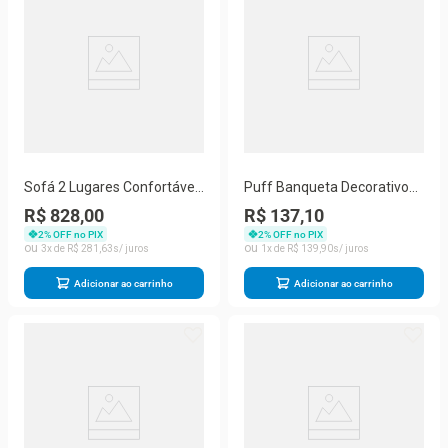
Sofá 2 Lugares Confortável
Puff Banqueta Decorativo
Pequeno 140cm Small
Pés Madeira Nude Areia
R$ 828,00
R$ 137,10
Herrero Marsala
2
% OFF no PIX
2
% OFF no PIX
3
R$
281
,
63
1
R$
139
,
90
Adicionar ao carrinho
Adicionar ao carrinho