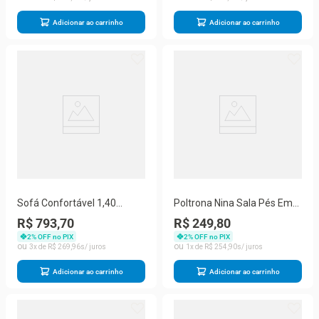
Adicionar ao carrinho
Adicionar ao carrinho
Sofá Confortável 1,40
Poltrona Nina Sala Pés Em
Pequeno Compacto Small
Madeira Herrero Claro
R$ 793,70
R$ 249,80
Azul Marinho
Marrom Claro
2
% OFF no PIX
2
% OFF no PIX
3
R$
269
,
96
1
R$
254
,
90
Adicionar ao carrinho
Adicionar ao carrinho