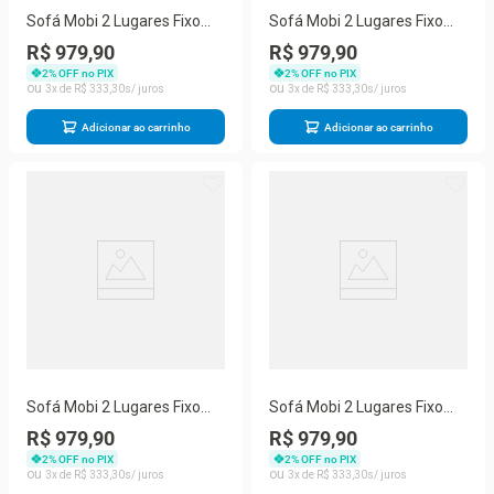
Sofá Mobi 2 Lugares Fixo
Sofá Mobi 2 Lugares Fixo
150CM Marrom Claro Suede
150CM Rosa Suede
R$ 979,90
R$ 979,90
Pequeno Herrero
Conforto para Sala Herrero
2
% OFF no PIX
2
% OFF no PIX
3
R$
333
,
30
3
R$
333
,
30
Adicionar ao carrinho
Adicionar ao carrinho
Sofá Mobi 2 Lugares Fixo
Sofá Mobi 2 Lugares Fixo
150CM Creme Suede
150CM Vermelho Suede
R$ 979,90
R$ 979,90
Cappuccino Pequeno
para Ambientes Pequenos
2
% OFF no PIX
2
% OFF no PIX
Herrero
Herrero
3
R$
333
,
30
3
R$
333
,
30