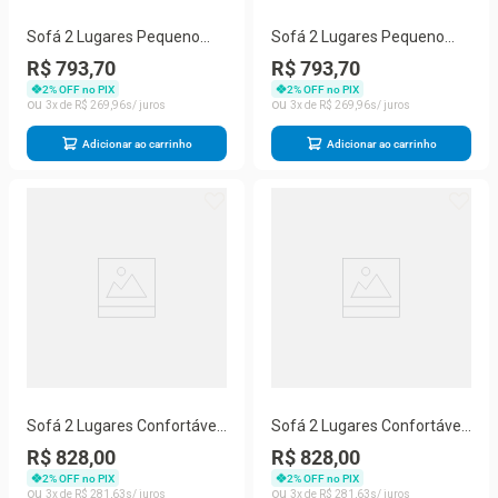
Sofá 2 Lugares Pequeno
Sofá 2 Lugares Pequeno
Confortável 1,40m Small
Confortável 1,40m Small
R$ 793,70
R$ 793,70
Herrero Cor:marrom
Herrero bege
2
% OFF no PIX
2
% OFF no PIX
3
R$
269
,
96
3
R$
269
,
96
Adicionar ao carrinho
Adicionar ao carrinho
Sofá 2 Lugares Confortável
Sofá 2 Lugares Confortável
Pequeno 140cm Small
Pequeno 140cm Small
R$ 828,00
R$ 828,00
Herrero Vermelho
Herrero Cobre
2
% OFF no PIX
2
% OFF no PIX
3
R$
281
,
63
3
R$
281
,
63