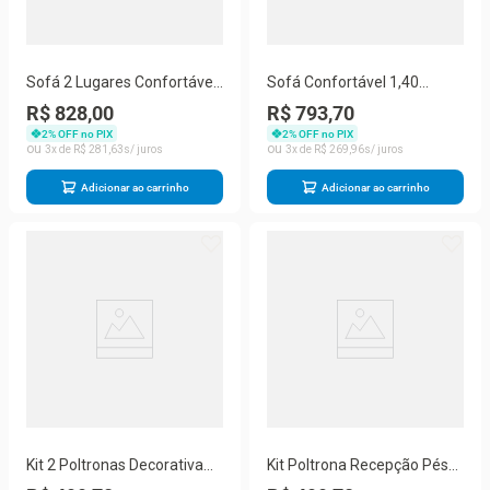
Sofá 2 Lugares Confortável
Sofá Confortável 1,40
Pequeno 140cm Small
Pequeno Compacto Small
R$ 828,00
R$ 793,70
Herrero Verde
Bege
2
% OFF no PIX
2
% OFF no PIX
3
R$
281
,
63
3
R$
269
,
96
Adicionar ao carrinho
Adicionar ao carrinho
Kit 2 Poltronas Decorativa
Kit Poltrona Recepção Pés
Sala E Quarto Nina Suede
Madeira Nina Preto