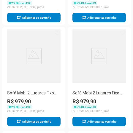
Pequeno para Sala Moderno
Moderno Estrutura MDF
2
% OFF no PIX
2
% OFF no PIX
Herrero
MDP Herrero
3
R$
333
,
30
3
R$
333
,
30
Adicionar ao carrinho
Adicionar ao carrinho
Sofá Mobi 2 Lugares Fixo
Sofá Mobi 2 Lugares Fixo
150CM Verde Suede
150CM Marsala Suede
R$ 979,90
R$ 979,90
Herrero para Sala Compacta
Pequeno Herrero
2
% OFF no PIX
2
% OFF no PIX
e Ambientes Pequenos
3
R$
333
,
30
3
R$
333
,
30
Adicionar ao carrinho
Adicionar ao carrinho