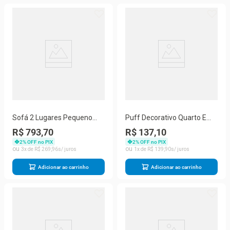
Sofá 2 Lugares Pequeno
Puff Decorativo Quarto E
Confortável 1,40m Small
Sala De Estar Suede Light
R$ 793,70
R$ 137,10
Herrero Cor:preto
Herrero Cor:bege
2
% OFF no PIX
2
% OFF no PIX
3
R$
269
,
96
1
R$
139
,
90
Adicionar ao carrinho
Adicionar ao carrinho