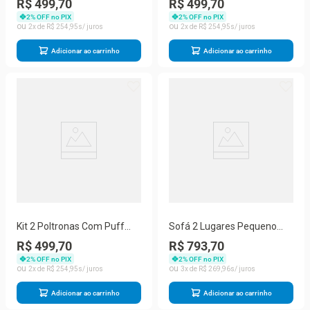
R$ 499,70
R$ 499,70
Herrero Cor:rosa Bebê
2
% OFF no PIX
2
% OFF no PIX
2
R$
254
,
95
2
R$
254
,
95
Adicionar ao carrinho
Adicionar ao carrinho
Kit 2 Poltronas Com Puff
Sofá 2 Lugares Pequeno
Redondo Para Sala Nina
Confortável 1,40m Small
R$ 499,70
R$ 793,70
Amarelo
Herrero Cor:cinza
2
% OFF no PIX
2
% OFF no PIX
2
R$
254
,
95
3
R$
269
,
96
Adicionar ao carrinho
Adicionar ao carrinho