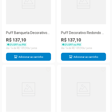
Puff Banqueta Decorativo
Puff Decorativo Redondo Pé
Pés Madeira Cinza
Palito Herrero Nude Areia
R$ 137,10
R$ 137,10
2
% OFF no PIX
2
% OFF no PIX
1
R$
139
,
90
1
R$
139
,
90
Adicionar ao carrinho
Adicionar ao carrinho