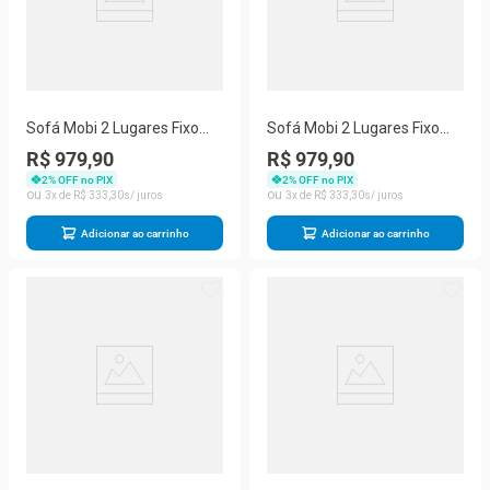
Sofá Mobi 2 Lugares Fixo
Sofá Mobi 2 Lugares Fixo
150CM Preto Suede
150CM Nude Areia Suede
R$ 979,90
R$ 979,90
Pequeno para Sala Herrero
Liso Sala Estar Compacta
2
% OFF no PIX
2
% OFF no PIX
Herrero
3
R$
333
,
30
3
R$
333
,
30
Adicionar ao carrinho
Adicionar ao carrinho