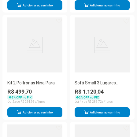
Adicionar ao carrinho
Adicionar ao carrinho
Kit 2 Poltronas Nina Para
Sofá Small 3 Lugares
Recepção Suede Marrom
Conforto 160cm Suede
R$ 499,70
R$ 1.120,04
Herrero
Bege Herrero Decor Bege
2
% OFF no PIX
2
% OFF no PIX
2
R$
254
,
95
4
R$
285
,
72
Adicionar ao carrinho
Adicionar ao carrinho