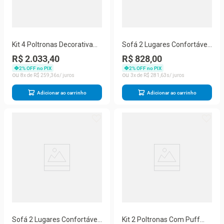
Kit 4 Poltronas Decorativa
Sofá 2 Lugares Confortável
Sala E Quarto Opala Suede
Pequeno 140cm Small
R$ 2.033,40
R$ 828,00
Herrero Cor:amarelo
Herrero Marrom Claro
2
% OFF no PIX
2
% OFF no PIX
8
R$
259
,
36
3
R$
281
,
63
Adicionar ao carrinho
Adicionar ao carrinho
Sofá 2 Lugares Confortável
Kit 2 Poltronas Com Puff