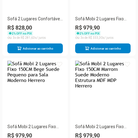
Sofá 2 Lugares Confortável
Sofá Mobi 2 Lugares Fixo
Pequeno 140cm Small
150CM Azul Suede
R$ 828,00
R$ 979,90
Herrero Marrom Escuro
Pequeno para Sala Herrero
2
% OFF no PIX
2
% OFF no PIX
3
R$
281
,
63
3
R$
333
,
30
Adicionar ao carrinho
Adicionar ao carrinho
Sofá Mobi 2 Lugares Fixo
Sofá Mobi 2 Lugares Fixo
150CM Bege Suede
150CM Marrom Suede
R$ 979,90
R$ 979,90