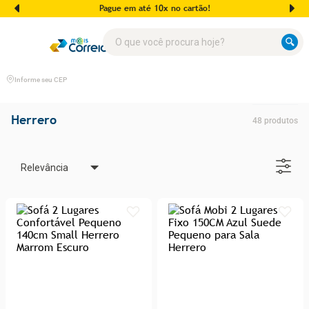
Pague em até 10x no cartão!
O que você procura hoje?
Informe seu CEP
Herrero
48
produtos
Relevância