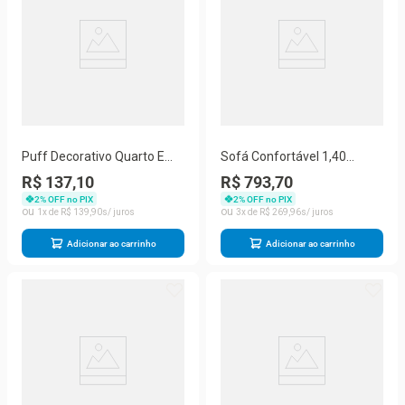
Puff Decorativo Quarto E
Sofá Confortável 1,40
Sala De Estar Suede Light
Pequeno Compacto Small
R$ 137,10
R$ 793,70
Herrero Cor:cinza
Cinza
2
% OFF no PIX
2
% OFF no PIX
1
R$
139
,
90
3
R$
269
,
96
Adicionar ao carrinho
Adicionar ao carrinho