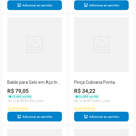
Adicionar ao carrinho
Adicionar ao carrinho
Balde para Gelo em Aço Inox
Pinça Culinaria Ponta
c/ Pegador
Dobrada Aço Inox
R$ 79,05
R$ 34,22
Empratamento 16cm
7
% OFF no PIX
7
% OFF no PIX
1
R$
85
,
00
1
R$
36
,
80
Adicionar ao carrinho
Adicionar ao carrinho