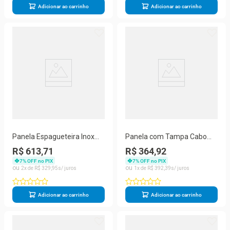
Adicionar ao carrinho
Adicionar ao carrinho
Panela Espagueteira Inox
Panela com Tampa Cabo
com 4 Cestos 10L para Uso
Aço Inox Fundo Triplo 20cm
R$ 613,71
R$ 364,92
Profissional Hercules
2,5L
7
% OFF no PIX
7
% OFF no PIX
2
R$
329
,
95
1
R$
392
,
39
Adicionar ao carrinho
Adicionar ao carrinho