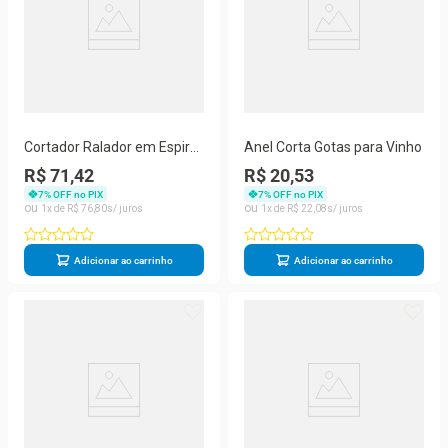
Cortador Ralador em Espiral
Anel Corta Gotas para Vinho
Macarrão de Legumes
R$ 71,42
R$ 20,53
7
% OFF no PIX
7
% OFF no PIX
1
R$
76
,
80
1
R$
22
,
08
Adicionar ao carrinho
Adicionar ao carrinho