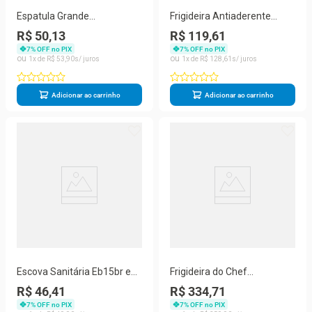
Espatula Grande
Frigideira Antiaderente
Profissional Cabo Longo Aço
Ceramico Inducao 1L
R$ 50,13
R$ 119,61
Inox Buffet
Marrom 18cm
7
% OFF no PIX
7
% OFF no PIX
1
R$
53
,
90
1
R$
128
,
61
Adicionar ao carrinho
Adicionar ao carrinho
Escova Sanitária Eb15br em
Frigideira do Chef
Aço Inoxidável com Cabo
Profissional Alumínio
R$ 46,41
R$ 334,71
Longo e Suporte para
Antiaderente Chapa 32cm
7
% OFF no PIX
7
% OFF no PIX