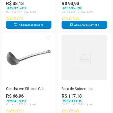
Classique Hercules
Garrafas Vinho Aço Inox
R$ 38,13
R$ 93,93
Tipo Borboleta
7
% OFF no PIX
7
% OFF no PIX
1
R$
41
,
00
1
R$
101
,
00
Adicionar ao carrinho
Adicionar ao carrinho
Concha em Silicone Cabo
Faca de Sobremesa
em Aço Inox Hercules
Classique Hercules
R$ 66,96
R$ 117,18
7
% OFF no PIX
7
% OFF no PIX
1
R$
72
,
00
1
R$
126
,
00