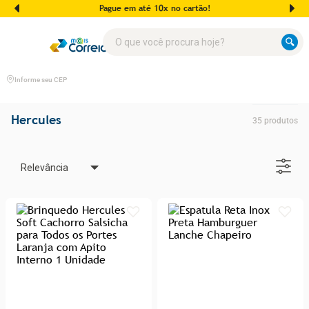
Pague em até 10x no cartão!
O que você procura hoje?
Informe seu CEP
Hercules
35
produtos
Relevância