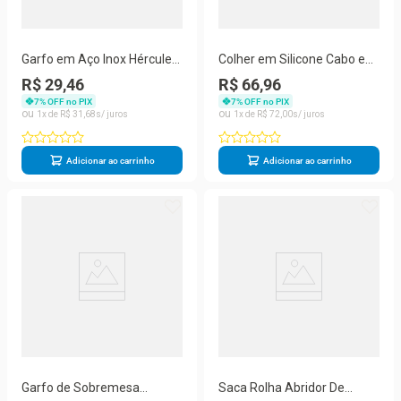
Garfo em Aço Inox Hércules
Colher em Silicone Cabo em
Carne Churrasco Trinchante
Aço Inox Hercules
R$ 29,46
R$ 66,96
7
% OFF no PIX
7
% OFF no PIX
1
R$
31
,
68
1
R$
72
,
00
Adicionar ao carrinho
Adicionar ao carrinho
Garfo de Sobremesa
Saca Rolha Abridor De