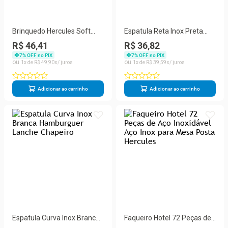
Brinquedo Hercules Soft
Espatula Reta Inox Preta
Cachorro Salsicha para
Hamburguer Lanche
R$ 46,41
R$ 36,82
Todos os Portes Laranja
Chapeiro
7
% OFF no PIX
7
% OFF no PIX
com Apito Interno 1 Unidade
1
R$
49
,
90
1
R$
39
,
59
Adicionar ao carrinho
Adicionar ao carrinho
Espatula Curva Inox Branca
Faqueiro Hotel 72 Peças de