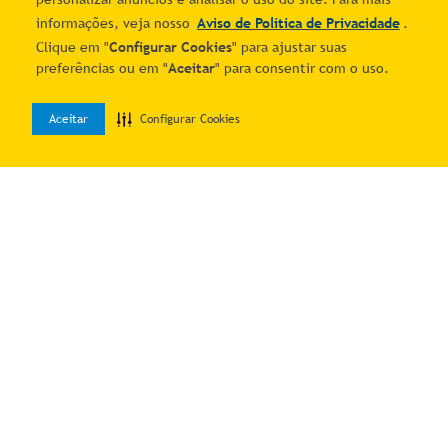
informações, veja nosso
Aviso de Política de Privacidade
.
Clique em "
Configurar Cookies
" para ajustar suas
preferências ou em "
Aceitar
" para consentir com o uso.
Espátula em Aço Inox
Pinça Culinaria Aço Inox
Aceitar
Configurar Cookies
0
Hércules Fritar Fritura
Remover Limpar Espinhos
R$ 29,46
R$ 22,59
Home
Desejos
Entrar
Salgados Doces
Peixe
7
% OFF no PIX
7
% OFF no PIX
1
R$
31
,
68
1
R$
24
,
29
Adicionar ao carrinho
Adicionar ao carrinho