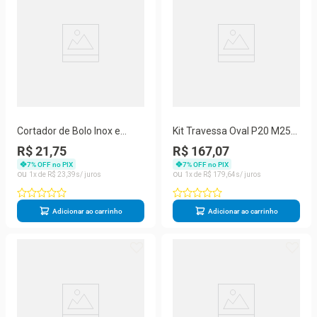
Cortador de Bolo Inox e
Kit Travessa Oval P20 M25
Nivelador Fio Ajustavel 8
G30 Aço Inox para Servir
R$ 21,75
R$ 167,07
Alturas
Inox Hercules
7
% OFF no PIX
7
% OFF no PIX
1
R$
23
,
39
1
R$
179
,
64
Adicionar ao carrinho
Adicionar ao carrinho