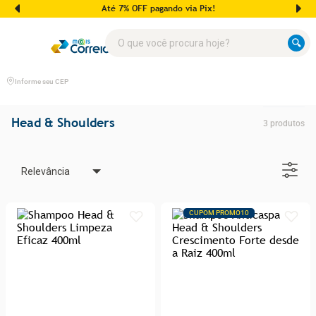
Até 7% OFF pagando via Pix!
O que você procura hoje?
Informe seu CEP
Head & Shoulders
3
produtos
Relevância
CUPOM PROMO10