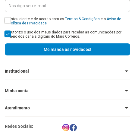
Estou ciente e de acordo com os
Termos & Condições
e o
Aviso de
Política de Privacidade
.
Autorizo o uso dos meus dados para receber as comunicações por
meio dos canais digitais do Mais Correios.
Me manda as novidades!
Institucional
Baixe o Aplicativo
Central de Ajuda - FAQ
Minha conta
Venda no Mais Correios
Política de Trocas e Devoluções
Meus pedidos
Política de Cupons
Atendimento
Meus endereços
Termos e Condições
Política de Privacidade
(11) 4660-0371
Portal Correios
Redes Sociais:
atendimento@maiscorreios.com.br
Central de Privacidade
Segunda à sexta-feira, das 9h às 18h.