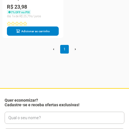
Anticaspa Menta
R$ 23,98
Refrescante 200ml
7
% OFF no PIX
1
R$
25
,
79
Adicionar ao carrinho
1
Quer economizar?
Cadastre-se e receba ofertas exclusivas!