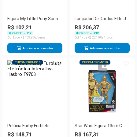
Figura My Little Pony Sunny
Lançador De Dardos Elite Jr
Starscout 22Cm - Hasbro
Explorer - Hasbro F6367
R$ 102,21
R$ 206,37
7
% OFF no PIX
7
% OFF no PIX
1
R$
109
,
90
1
R$
221
,
90
Adicionar ao carrinho
Adicionar ao carrinho
CUPOM PROMO10
CUPOM PROMO10
Pelúcia Furby Furblets
Star Wars Figura 13cm C-
Eletrônica Interativa -
3PO - Hasbro
R$ 148,71
R$ 167,31