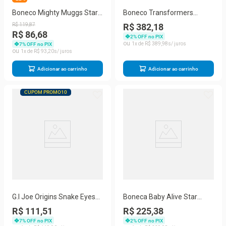
Boneco Mighty Muggs Star
Boneco Transformers
Lord - Hasbro
Smash Changer Optimus
R$
119
,
87
R$ 382,18
Primal - F4641 - Se Converte
R$ 86,68
2
% OFF no PIX
em 3 Passos - Hasbro
1
R$
389
,
98
7
% OFF no PIX
1
R$
93
,
20
Adicionar ao carrinho
Adicionar ao carrinho
CUPOM PROMO10
G.I Joe Origins Snake Eyes
Boneca Baby Alive Star
Ninja Strike Sickles - Hasbro
Besties Bella Brilhante com
R$ 111,51
R$ 225,38
Acessórios Tema Espacial
7
% OFF no PIX
2
% OFF no PIX