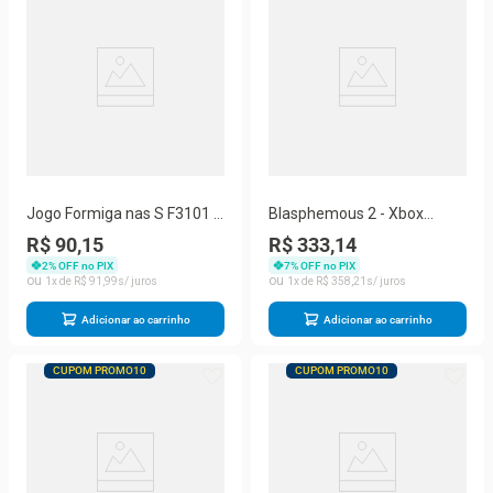
Jogo Formiga nas S F3101 -
Blasphemous 2 - Xbox
Habilidade com Montagem
Series X
R$ 90,15
R$ 333,14
do Panda - Formigas
2
% OFF no PIX
7
% OFF no PIX
Coloridas - Hasbro
1
R$
91
,
99
1
R$
358
,
21
Adicionar ao carrinho
Adicionar ao carrinho
CUPOM PROMO10
CUPOM PROMO10