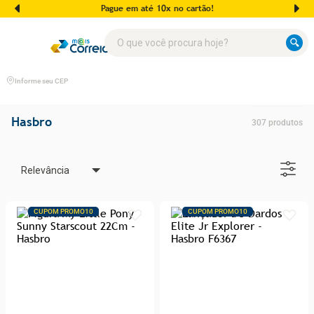
Pague em até 10x no cartão!
O que você procura hoje?
Informe seu CEP
Hasbro
307
produtos
Relevância
CUPOM PROMO10
CUPOM PROMO10