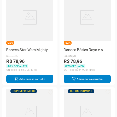
-22%
-22%
Boneco Star Wars Mighty
Boneca Básica Raya e o
Muggs Porg - Hasbro
Último Dragão - Hasbro
R$
109
,
90
R$
109
,
90
R$ 78,96
R$ 78,96
7
% OFF no PIX
7
% OFF no PIX
1
R$
84
,
90
1
R$
84
,
90
Adicionar ao carrinho
Adicionar ao carrinho
CUPOM PROMO10
CUPOM PROMO10