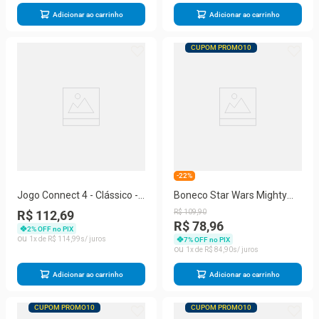
Adicionar ao carrinho
Adicionar ao carrinho
CUPOM PROMO10
-22%
Jogo Connect 4 - Clássico -
Boneco Star Wars Mighty
Estratégia 2 Jogadores -
Muggs Han Solo - Hasbro
R$ 112,69
R$
109
,
90
Alinha 4 Fichas - Amarelo e
R$ 78,96
2
% OFF no PIX
Vermelho - Hasbro
1
R$
114
,
99
7
% OFF no PIX
1
R$
84
,
90
Adicionar ao carrinho
Adicionar ao carrinho
CUPOM PROMO10
CUPOM PROMO10