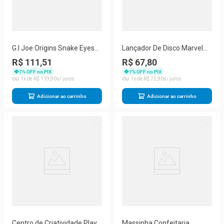
G.I Joe Origins Snake Eyes
Lançador De Disco Marvel
Ninja Strike Sai - Hasbro
Homem De Ferro - Hasbro
R$ 111,51
R$ 67,80
F5076
7
% OFF no PIX
7
% OFF no PIX
1
R$
119
,
90
1
R$
72
,
90
Adicionar ao carrinho
Adicionar ao carrinho
Centro de Criatividade Play-
Massinha Confeitaria