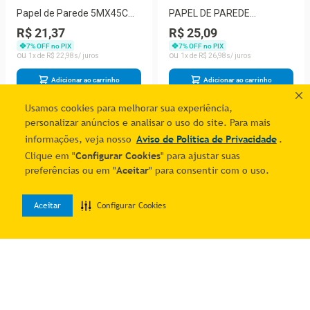
Papel de Parede 5MX45CM
PAPEL DE PAREDE
PVC Pedras Cinzas
5MX45CM PVC MADEIRA
R$ 21,37
R$ 25,09
CRU
7
% OFF no PIX
7
% OFF no PIX
1
R$
22
,
98
1
R$
26
,
98
Adicionar ao carrinho
Adicionar ao carrinho
Usamos cookies para melhorar sua experiência,
personalizar anúncios e analisar o uso do site. Para mais
1
informações, veja nosso
Aviso de Política de Privacidade
.
Clique em "
Configurar Cookies
" para ajustar suas
preferências ou em "
Aceitar
" para consentir com o uso.
Aceitar
Configurar Cookies
0
Home
Desejos
Entrar
Quer economizar?
Cadastre-se e receba ofertas exclusivas!