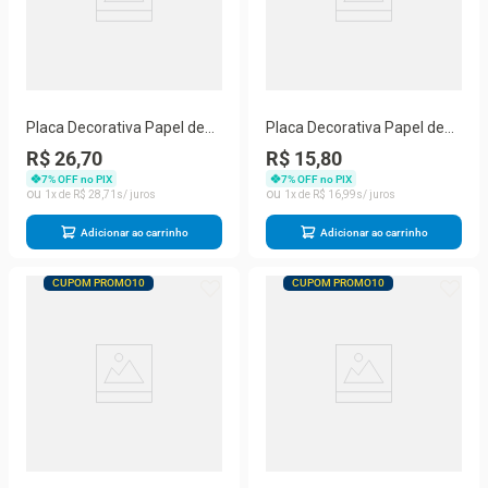
Placa Decorativa Papel de
Placa Decorativa Papel de
Parede Texturizado Branco
Parede Texturizado Branco
R$ 26,70
R$ 15,80
70X77cm
70X77cm
7
% OFF no PIX
7
% OFF no PIX
1
R$
28
,
71
1
R$
16
,
99
Adicionar ao carrinho
Adicionar ao carrinho
CUPOM PROMO10
CUPOM PROMO10