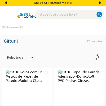
Até 7% OFF pagando via Pix!
O que você procura hoje?
Informe seu CEP
Giftutil
12
produtos
Relevância