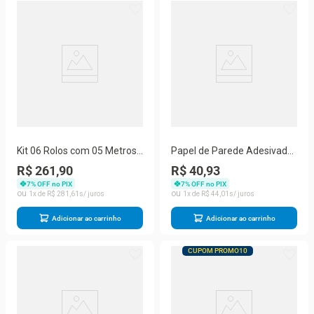
Kit 06 Rolos com 05 Metros
Papel de Parede Adesivado
de Papel de Parede Madeira
45cm x 05 Metros PVC
R$ 261,90
R$ 40,93
Clara
Pedras Cinzas
7
% OFF no PIX
7
% OFF no PIX
1
R$
281
,
61
1
R$
44
,
01
Adicionar ao carrinho
Adicionar ao carrinho
CUPOM PROMO10