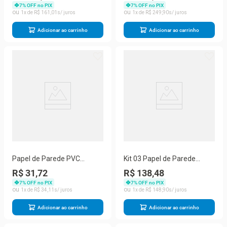
Clara
Pedras Cinzas
7
% OFF no PIX
7
% OFF no PIX
1
R$
161
,
01
1
R$
249
,
90
Adicionar ao carrinho
Adicionar ao carrinho
Papel de Parede PVC
Kit 03 Papel de Parede
Adesivado 05 Metros x
Adesivado 45cmx05Mt PVC
R$ 31,72
R$ 138,48
45cm Madeira Clara
Pedras Cinzas
7
% OFF no PIX
7
% OFF no PIX
1
R$
34
,
11
1
R$
148
,
90
Adicionar ao carrinho
Adicionar ao carrinho