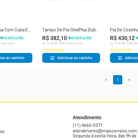
ha Com Cuba E
Tampo De Pia GhelPlus Dubai
Pia De Cozinh
120cm Aço Inox -
Inox Com Cuba 120cm inox
Válvula Bali A
R$ 382,10
R$ 430,12
2
% OFF no PIX
2
% OFF no PIX
0
sem juros
ou
1
x de
R$
389
,
90
sem juros
ou
1
x de
R$
438
,
90
s
nar ao carrinho
Adicionar ao carrinho
Adicion
1
Atendimento
(11) 4660-0371
atendimento@maiscorreios.com.
os
Segunda à sexta-feira, das 9h às 