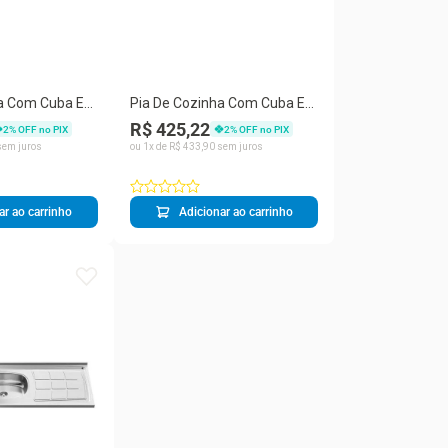
a Com Cuba E
Pia De Cozinha Com Cuba E
60cm Aço Inox -
Válvula Bali 100cm Aço Inox -
R$ 425,22
2
% OFF no PIX
2
% OFF no PIX
Ghel Plus
em juros
ou
1
x de
R$
433
,
90
sem juros
ar ao carrinho
Adicionar ao carrinho