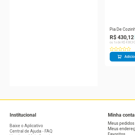
Pia De Cozin
Válvula Bali 
R$ 430,12
Ghel Plus
ou
1
x de
R$
438
,
9
Adicio
Institucional
Minha conta
Meus pedidos
Baixe o Aplicativo
Meus endereç
Central de Ajuda - FAQ
Favoritos