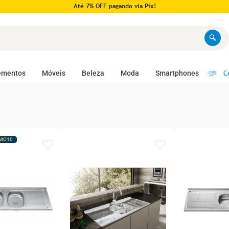
Até 7% OFF pagando via Pix!
C
ementos
Móveis
Beleza
Moda
Smartphones
MO10