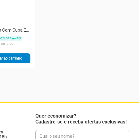
a Com Cuba E
ço Inox
2
% OFF no PIX
em juros
ar ao carrinho
Quer economizar?
Cadastre-se e receba ofertas exclusivas!
br
18h.