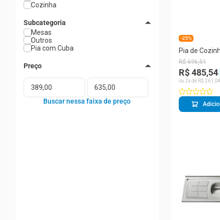
Cozinha
Subcategoria
Mesas
-25%
Outros
Pia com Cuba
Pia de Cozin
2 Cubas 160 
R$
696
,
51
Plus
R$ 485,54
ou
2
x de
R$
261
,
0
Adicio