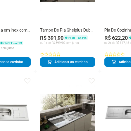
ha em Inox com
Tampo De Pia Ghelplus Dubai
Pia De Cozinh
cm 30316 Ghel
Inox Com Cuba 120cm Inox
Válvula Bali 1
R$ 391,90
R$ 622,20
2
% OFF no PIX
Ghel Plus
ou
1
x de
R$
399
,
90
sem juros
ou
2
x de
R$
317
,
45
s
7
% OFF no PIX
4
sem juros
nar ao carrinho
Adicionar ao carrinho
Adicion