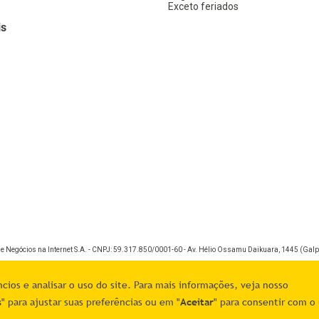
Exceto feriados
is
de Negócios na Internet S.A. - CNPJ: 59.317.850/0001-60 - Av. Hélio Ossamu Daikuara, 1445 (Galpã
ios e analisar o uso do site. Para mais informações, veja nosso
s
" para ajustar suas preferências ou em "
Aceitar
" para consentir com o 