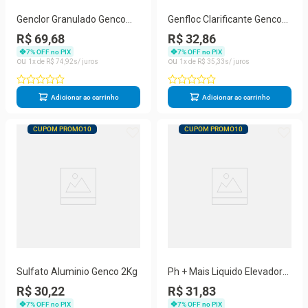
Genclor Granulado Genco
Genfloc Clarificante Genco
01Kg 405186
1Lt 404011
R$ 69,68
R$ 32,86
7
% OFF no PIX
7
% OFF no PIX
1
R$
74
,
92
1
R$
35
,
33
Adicionar ao carrinho
Adicionar ao carrinho
CUPOM PROMO10
CUPOM PROMO10
Sulfato Aluminio Genco 2Kg
Ph + Mais Liquido Elevador
Ph 1Lt 404223
R$ 30,22
R$ 31,83
7
% OFF no PIX
7
% OFF no PIX