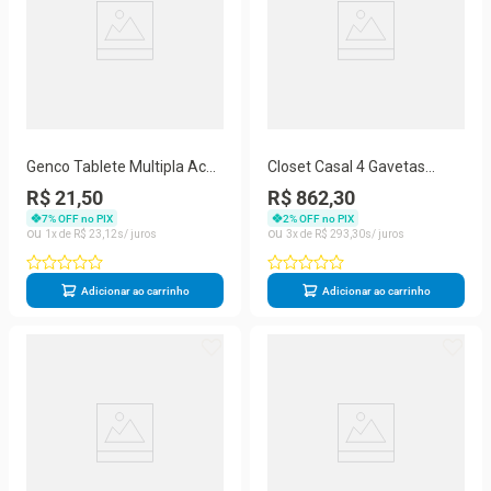
Genco Tablete Multipla Acao
Closet Casal 4 Gavetas
Genco 3X1 200G 405170
Amoudi Móveis Freijó Trend
R$ 21,50
R$ 862,30
7
% OFF no PIX
2
% OFF no PIX
1
R$
23
,
12
3
R$
293
,
30
Adicionar ao carrinho
Adicionar ao carrinho