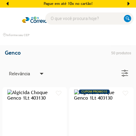
Pague em até 10x no cartão!
O que você procura hoje?
Informe seu CEP
Genco
50
produtos
Relevância
CUPOM PROMO10