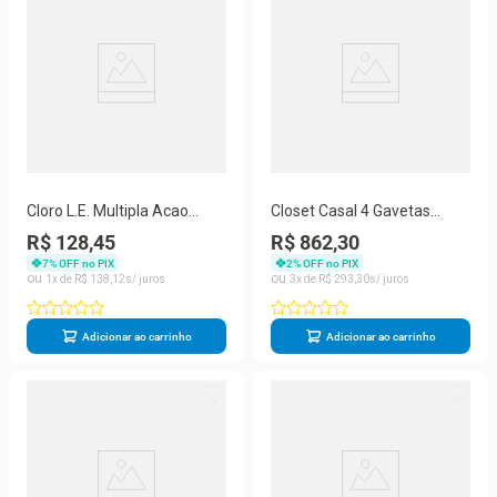
Cloro L.E. Multipla Acao
Closet Casal 4 Gavetas
Genco 3X1 2,5Kg 405232
Amoudi Móveis Branco
R$ 128,45
R$ 862,30
7
% OFF no PIX
2
% OFF no PIX
1
R$
138
,
12
3
R$
293
,
30
Adicionar ao carrinho
Adicionar ao carrinho