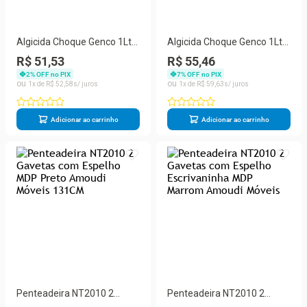
Algicida Choque Genco 1Lt
Algicida Choque Genco 1Lt
403130
403130
R$ 51,53
R$ 55,46
2
% OFF no PIX
7
% OFF no PIX
1
R$
52
,
58
1
R$
59
,
63
Adicionar ao carrinho
Adicionar ao carrinho
Penteadeira NT2010 2
Penteadeira NT2010 2