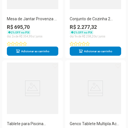
Mesa de Jantar Provenza 4
Conjunto de Cozinha 2
Lugares Tampo em MDF
Peças 3 Portas 2 Gavetas
R$ 695,70
R$ 2.277,32
Madeira Maciça Marrom
MDF 120CM Titânio Fosco
2
% OFF no PIX
2
% OFF no PIX
Amoudi Móveis
2
R$
354
,
95
9
R$
258
,
20
Adicionar ao carrinho
Adicionar ao carrinho
Tablete para Piscina
Genco Tablete Multipla Acao