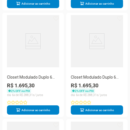
Adicionar ao carrinho
Adicionar ao carrinho
Closet Modulado Duplo 6
Closet Modulado Duplo 6
Gavetas Preto Mdf Amoudi
Gavetas Freijó Mdf Amoudi
R$ 1.695,30
R$ 1.695,30
Móveis Preto Tx
Móveis Freijó
2
% OFF no PIX
2
% OFF no PIX
6
R$
288
,
31
6
R$
288
,
31
Adicionar ao carrinho
Adicionar ao carrinho