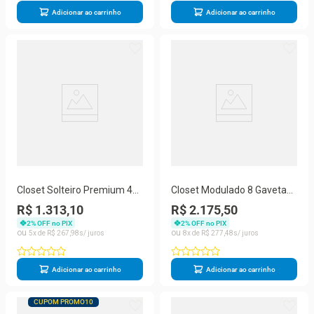
Adicionar ao carrinho
Adicionar ao carrinho
Closet Solteiro Premium 4
Closet Modulado 8 Gavetas
Gavetas Branco Amoudi
15 Prateleiras Branco
R$ 1.313,10
R$ 2.175,50
Móveis Branco
Amoudi Móveis Branco
2
% OFF no PIX
2
% OFF no PIX
5
R$
267
,
98
8
R$
277
,
48
Adicionar ao carrinho
Adicionar ao carrinho
CUPOM PROMO10