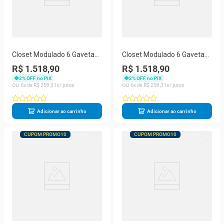
Closet Modulado 6 Gavetas
Closet Modulado 6 Gavetas
Branco Amoudi Móveis
Freijó Amoudi Móveis Freijó
R$ 1.518,90
R$ 1.518,90
Branco
2
% OFF no PIX
2
% OFF no PIX
6
R$
258
,
31
6
R$
258
,
31
Adicionar ao carrinho
Adicionar ao carrinho
CUPOM PROMO10
CUPOM PROMO10