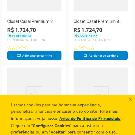
Closet Casal Premium 8
Closet Casal Premium 8
Gavetas Amoudi Móveis
Gavetas Amoudi Móveis
R$ 1.724,70
R$ 1.724,70
Preto
Branco
2
% OFF no PIX
2
% OFF no PIX
7
R$
251
,
41
7
R$
251
,
41
Adicionar ao carrinho
Adicionar ao carrinho
Usamos cookies para melhorar sua experiência,
personalizar anúncios e analisar o uso do site. Para mais
informações, veja nosso
Aviso de Política de Privacidade
.
Clique em "
Configurar Cookies
" para ajustar suas
preferências ou em "
Aceitar
" para consentir com o uso.
Penteadeira Com Espelho 1
Closet Solteiro Premium 4