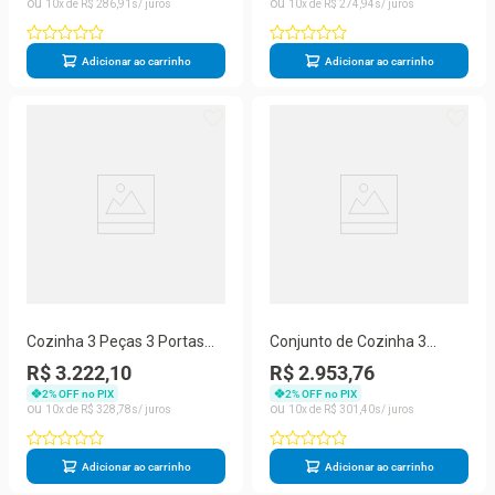
10
R$
286
,
91
10
R$
274
,
94
Adicionar ao carrinho
Adicionar ao carrinho
Cozinha 3 Peças 3 Portas
Conjunto de Cozinha 3
Vidro 2 Gavetas MDF Titânio
Peças 3 Portas 2 Gavetas
R$ 3.222,10
R$ 2.953,76
Amoudi Móveis
MDF Titânio Amoudi Móveis
2
% OFF no PIX
2
% OFF no PIX
10
R$
328
,
78
10
R$
301
,
40
Adicionar ao carrinho
Adicionar ao carrinho