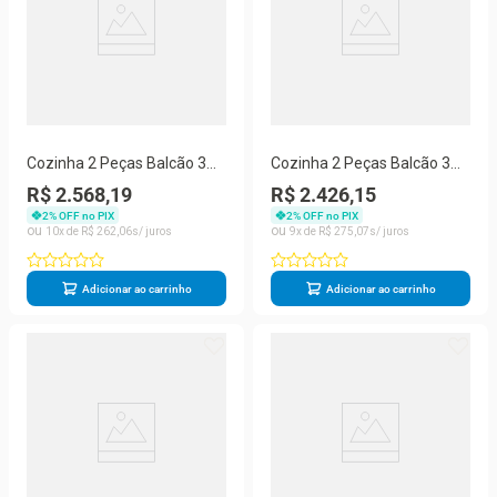
Cozinha 2 Peças Balcão 3
Cozinha 2 Peças Balcão 3
Portas 2 Gavetas MDF
Portas 2 Gavetas MDF
R$ 2.568,19
R$ 2.426,15
120CM Titânio Fosco
120CM Titânio Fosco
2
% OFF no PIX
2
% OFF no PIX
Amoudi Móveis
Amoudi Móveis
10
R$
262
,
06
9
R$
275
,
07
Adicionar ao carrinho
Adicionar ao carrinho