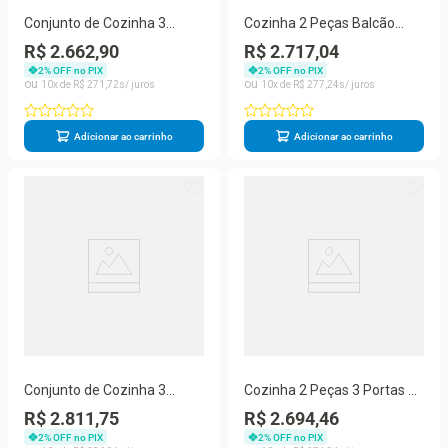
Conjunto de Cozinha 3
Cozinha 2 Peças Balcão
Peças Balcão Armário 3
120CM 3 Portas 2 Gavetas
R$ 2.662,90
R$ 2.717,04
Portas MDF Titânio Fosco
MDF Titânio Amoudi
2
% OFF no PIX
2
% OFF no PIX
Amoudi Móveis
10
R$
271
,
72
10
R$
277
,
24
Adicionar ao carrinho
Adicionar ao carrinho
Conjunto de Cozinha 3
Cozinha 2 Peças 3 Portas 2
Peças 3 Portas 2 Gavetas
Gavetas MDF Titânio Fosco
R$ 2.811,75
R$ 2.694,46
MDF 120CM Titânio Amoudi
Amoudi Móveis
2
% OFF no PIX
2
% OFF no PIX