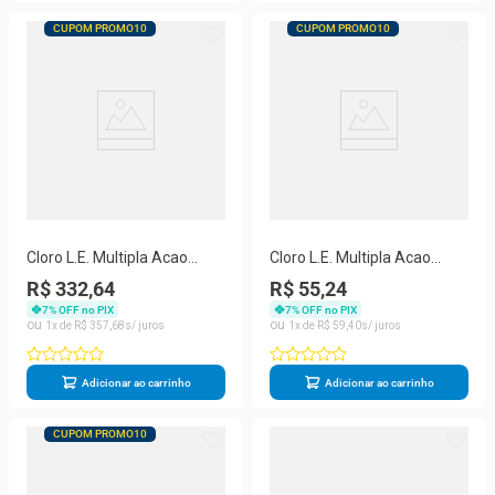
CUPOM PROMO10
CUPOM PROMO10
Cloro L.E. Multipla Acao
Cloro L.E. Multipla Acao
Genco 3X1 10Kg 405248
Genco 3X1 1Kg 405171
R$ 332,64
R$ 55,24
7
% OFF no PIX
7
% OFF no PIX
1
R$
357
,
68
1
R$
59
,
40
Adicionar ao carrinho
Adicionar ao carrinho
CUPOM PROMO10