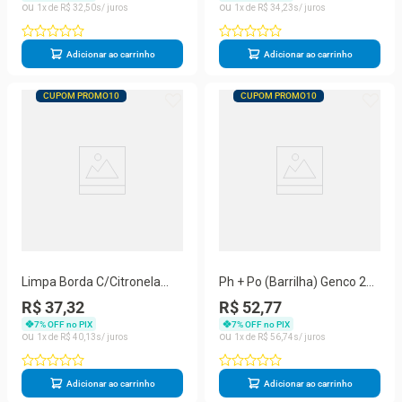
1
R$
32
,
50
1
R$
34
,
23
Adicionar ao carrinho
Adicionar ao carrinho
CUPOM PROMO10
CUPOM PROMO10
Limpa Borda C/Citronela
Ph + Po (Barrilha) Genco 2Kg
Genco 1Lt 404327
404224
R$ 37,32
R$ 52,77
7
% OFF no PIX
7
% OFF no PIX
1
R$
40
,
13
1
R$
56
,
74
Adicionar ao carrinho
Adicionar ao carrinho