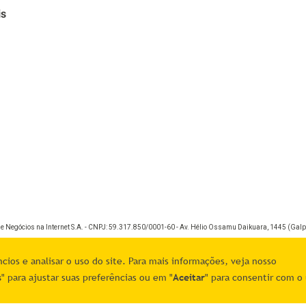
is
de Negócios na Internet S.A. - CNPJ: 59.317.850/0001-60 - Av. Hélio Ossamu Daikuara, 1445 (Galpã
ios e analisar o uso do site. Para mais informações, veja nosso
s
" para ajustar suas preferências ou em "
Aceitar
" para consentir com o 