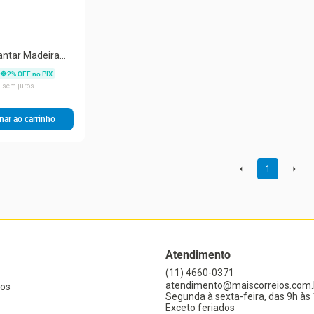
antar Madeira
nho Helen Linho
2
% OFF no PIX
e Facto Ocre -
5
sem juros
nar ao carrinho
1
Atendimento
(11) 4660-0371
atendimento@maiscorreios.com.
os
Segunda à sexta-feira, das 9h às 
Exceto feriados