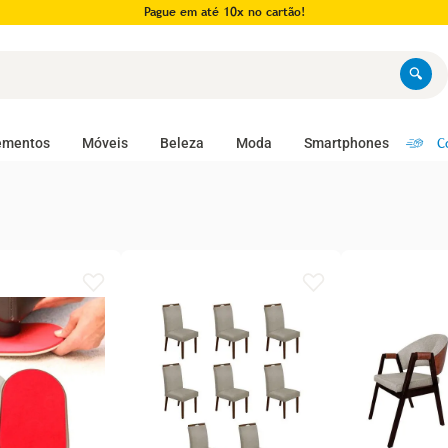
Pague em até 10x no cartão!
C
ementos
Móveis
Beleza
Moda
Smartphones