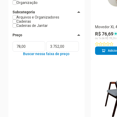
Organização
Subcategoria
Arquivos e Organizadores
Cadeiras
Cadeiras de Jantar
Movedor XL 
Plástico e EV
R$ 76,69
para Tapetes
ou
1
x de
R$
78
,
26
Adicio