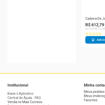
Cadeira De J
Maciça Casta
R$ 612,79
Cinza Compos
ou
2
x de
R$
312
,
6
Cor: Cinza
Adicio
Institucional
Minha conta
Meus pedidos
Baixe o Aplicativo
Meus endereç
Central de Ajuda - FAQ
Favoritos
Venda no Mais Correios