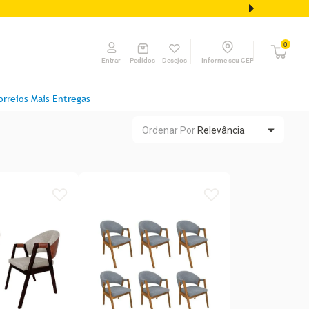
0
Pedidos
Desejos
Informe seu CEP
Entrar
orreios Mais Entregas
Ordenar Por
Relevância