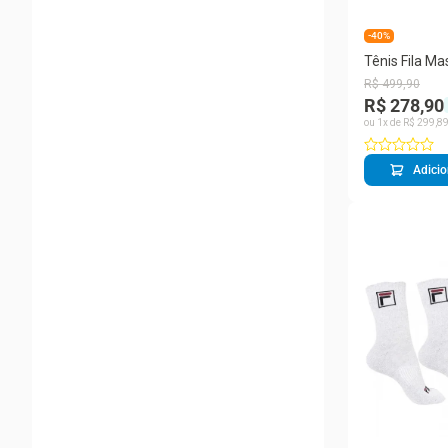
-40%
Tênis Fila Ma
Preto e Cinz
R$
499
,
90
R$ 278,90
ou
1
x de
R$
299
,
8
Adicio