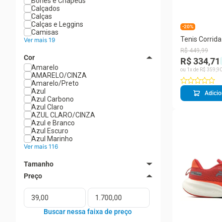
Bonés e Chapéus
Calçados
Calças
Calças e Leggins
-20%
Camisas
Tenis Corrida 
Ver mais 19
Bcoazul
R$
449
,
99
Cor
R$ 334,71
Amarelo
ou
1
x de
R$
359
,
9
AMARELO/CINZA
Amarelo/Preto
Azul
Adicio
Azul Carbono
Azul Claro
AZUL CLARO/CINZA
Azul e Branco
Azul Escuro
Azul Marinho
Ver mais 116
Tamanho
10
12
14
19
20
21
22