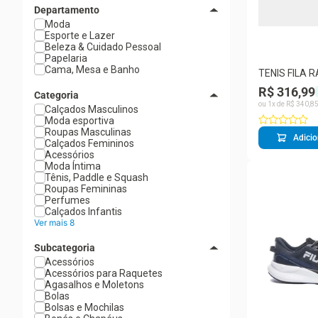
Departamento
Moda
Esporte e Lazer
Beleza & Cuidado Pessoal
Papelaria
Cama, Mesa e Banho
TENIS FILA 
MASCULINO
R$ 316,99
Categoria
ou
1
x de
R$
340
,
8
Calçados Masculinos
Moda esportiva
Roupas Masculinas
Adicio
Calçados Femininos
Acessórios
Moda Íntima
Tênis, Paddle e Squash
Roupas Femininas
Perfumes
Calçados Infantis
Ver mais 8
Subcategoria
Acessórios
Acessórios para Raquetes
Agasalhos e Moletons
Bolas
Bolsas e Mochilas