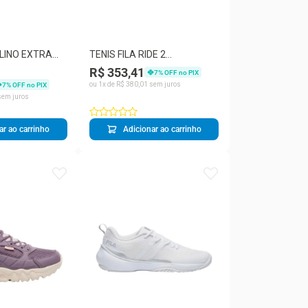
LINO EXTRA
TENIS FILA RIDE 2
95
MASCULINO
R$ 353,41
7
% OFF no PIX
ou
1
x de
R$
380
,
01
sem juros
7
% OFF no PIX
em juros
ar ao carrinho
Adicionar ao carrinho