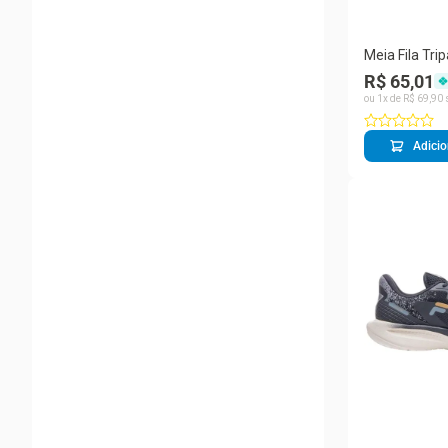
Meia Fila Tri
Pares
R$ 65,01
ou
1
x de
R$
69
,
90
Adicio