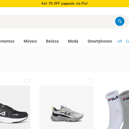
Pague em até 10x no cartão!
C
ementos
Móveis
Beleza
Moda
Smartphones