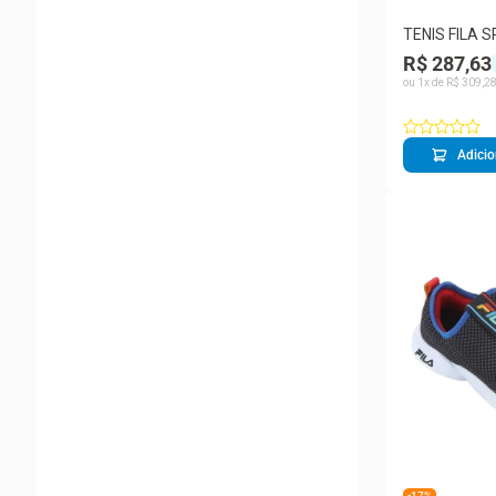
TENIS FILA S
MASCULINO
R$ 287,63
ou
1
x de
R$
309
,
2
Adicio
-17%