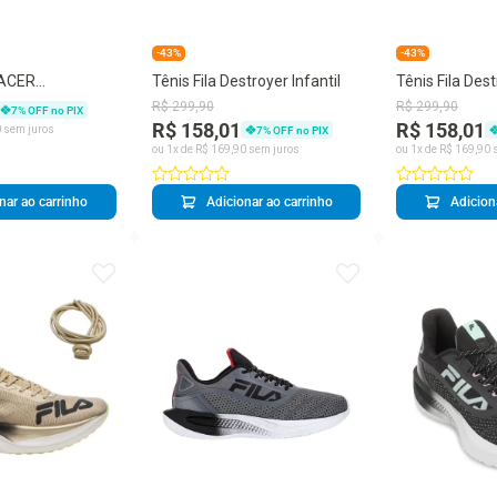
-43%
-43%
RACER
Tênis Fila Destroyer Infantil
Tênis Fila Dest
FEMININO
R$
299
,
90
R$
299
,
90
7
% OFF no PIX
R$ 158,01
R$ 158,01
0
sem juros
7
% OFF no PIX
ou
1
x de
R$
169
,
90
sem juros
ou
1
x de
R$
169
,
90
s
nar ao carrinho
Adicionar ao carrinho
Adicion