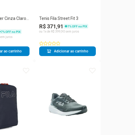
ker Cinza Claro
Tenis Fila Street Fit 3
rmelho
R$ 371,91
7
% OFF no PIX
ou
1
x de
R$
399
,
90
sem juros
7
% OFF no PIX
em juros
ar ao carrinho
Adicionar ao carrinho