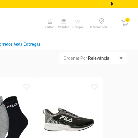
0
Pedidos
Desejos
Informe seu CEP
Entrar
orreios Mais Entregas
Ordenar Por
Relevância