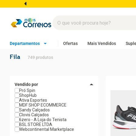
Departamentos
Ofertas
Mais Vendidos
Supl
Fila
749
produtos
Pró Spin
ShopHub
Ativa Esportes
MDF SHOP ECOMMERCE
Sandy Calçados
Clovis Calçados
6zero - A Loja do Tenista
BSL STORE LTDA
Webcontinental Marketplace