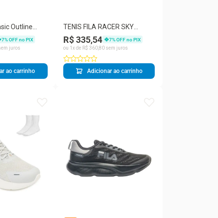
asic Outline
TENIS FILA RACER SKY
MASCULINO
R$ 335,54
7
% OFF no PIX
7
% OFF no PIX
em juros
ou
1
x de
R$
360
,
80
sem juros
ar ao carrinho
Adicionar ao carrinho