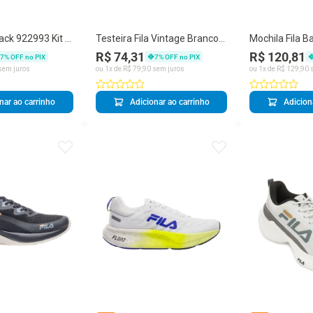
pack 922993 Kit 3
Testeira Fila Vintage Branco
Mochila Fila B
Marinho e Vermelho
Marinho
R$ 74,31
R$ 120,81
7
% OFF no PIX
7
% OFF no PIX
sem juros
ou
1
x de
R$
79
,
90
sem juros
ou
1
x de
R$
129
,
90
s
nar ao carrinho
Adicionar ao carrinho
Adicion