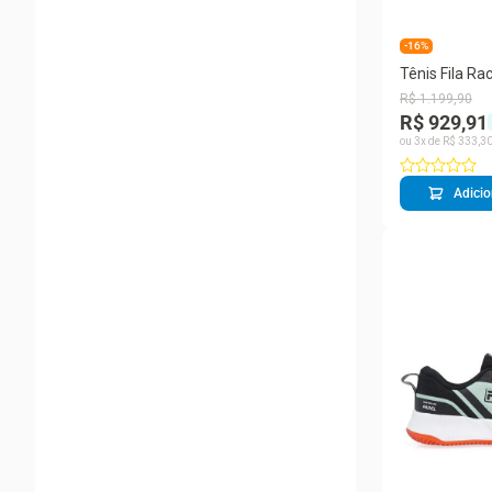
-16%
Tênis Fila Ra
Masculino
R$
1
.
199
,
90
R$ 929,91
ou
3
x de
R$
333
,
3
Adicio