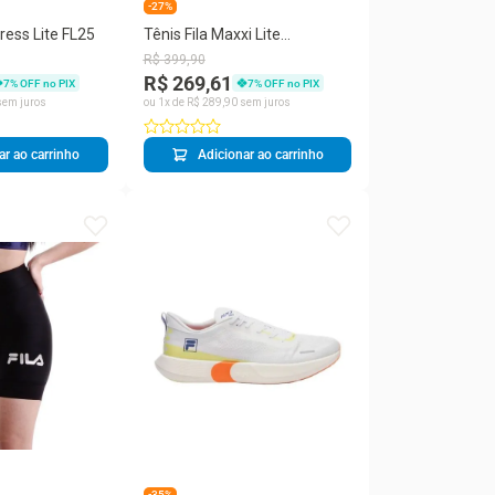
-27%
gress Lite FL25
Tênis Fila Maxxi Lite
Masculino
R$
399
,
90
R$ 269,61
7
% OFF no PIX
7
% OFF no PIX
em juros
ou
1
x de
R$
289
,
90
sem juros
ar ao carrinho
Adicionar ao carrinho
-35%