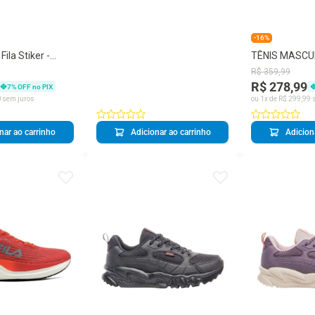
-16%
Fila Stiker -
TÊNIS MASCU
FILA F01R000
R$
359
,
99
R$ 278,99
7
% OFF no PIX
0
sem juros
ou
1
x de
R$
299
,
99
s
nar ao carrinho
Adicionar ao carrinho
Adicion