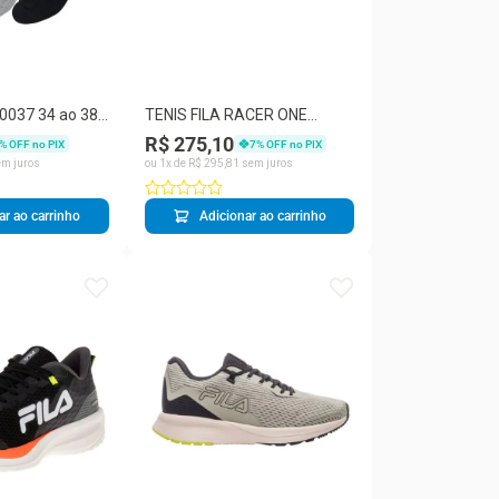
 ao 38 -
TENIS FILA RACER ONE
ares - Branca
MASCULINO
R$ 275,10
% OFF no PIX
7
% OFF no PIX
m juros
ou
1
x de
R$
295
,
81
sem juros
ar ao carrinho
Adicionar ao carrinho