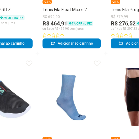
-28%
-21%
PRITZ
Tênis Fila Float Maxxi 2
Tênis Fila Pro
Masculino
R$
699
,
90
R$
379
,
99
7
% OFF no PIX
R$ 464,91
R$ 276,52
8
sem juros
7
% OFF no PIX
ou
1
x de
R$
499
,
90
sem juros
ou
1
x de
R$
297
,
33
s
nar ao carrinho
Adicionar ao carrinho
Adicion
-30%
-71%