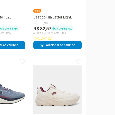
-55%
cto FL25
Vestido Fila Letter Light
Junior Nude Rose
R$
199
,
90
R$ 82,57
7
% OFF no PIX
7
% OFF no PIX
em juros
ou
1
x de
R$
88
,
78
sem juros
ar ao carrinho
Adicionar ao carrinho