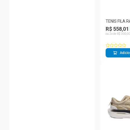
23
25
26
Ver mais 45
TENIS FILA 
SPEEDZONE 
R$ 558,01
ou
2
x de
R$
300
,
0
Adicio