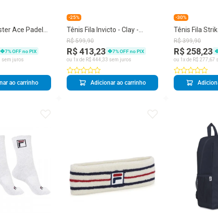
-25%
-30%
ster Ace Padel
Tênis Fila Invicto - Clay -
Tênis Fila Stri
a
Saibro - Verde Marinho e
Marinho e Ve
R$
599
,
90
R$
399
,
90
Laranja
R$ 413,23
R$ 258,23
7
% OFF no PIX
7
% OFF no PIX
9
sem juros
ou
1
x de
R$
444
,
33
sem juros
ou
1
x de
R$
277
,
67
s
nar ao carrinho
Adicionar ao carrinho
Adicion