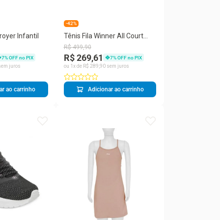
-42%
royer Infantil
Tênis Fila Winner All Court
Masculino
R$
499
,
90
R$ 269,61
7
% OFF no PIX
7
% OFF no PIX
em juros
ou
1
x de
R$
289
,
90
sem juros
ar ao carrinho
Adicionar ao carrinho