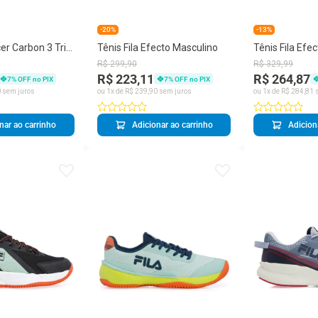
-20%
-13%
cer Carbon 3 Tri
Tênis Fila Efecto Masculino
Tênis Fila Efe
R$
299
,
90
R$
329
,
99
R$ 223,11
R$ 264,87
7
% OFF no PIX
7
% OFF no PIX
0
sem juros
ou
1
x de
R$
239
,
90
sem juros
ou
1
x de
R$
284
,
81
s
nar ao carrinho
Adicionar ao carrinho
Adicion