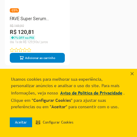
-23%
FAVE Super Serum
Multimolecular Dia 30ml
R$
169
,
90
R$ 120,81
7
% OFF no PIX
1
R$
129
,
90
Adicionar ao carrinho
1
Usamos cookies para melhorar sua experiência,
personalizar anúncios e analisar o uso do site. Para mais
informações, veja nosso
Aviso de Política de Privacidade
.
Clique em "
Configurar Cookies
" para ajustar suas
preferências ou em "
Aceitar
" para consentir com o uso.
Aceitar
Configurar Cookies
0
Home
Desejos
Entrar