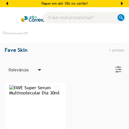
Pague em até 10x no cartão!
O que você procura hoje?
Informe seu CEP
Fave Skin
1
produto
Relevância