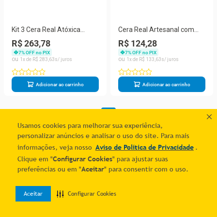
Kit 3 Cera Real Atóxica
Cera Real Artesanal com
Madeira Couro Brilho
Cera Abelha Atóxica
R$ 263,78
R$ 124,28
Proteção 200grs
Restaura Protege
7
% OFF no PIX
7
% OFF no PIX
1
R$
283
,
63
1
R$
133
,
63
Adicionar ao carrinho
Adicionar ao carrinho
1
Usamos cookies para melhorar sua experiência,
personalizar anúncios e analisar o uso do site. Para mais
informações, veja nosso
Aviso de Política de Privacidade
.
Clique em "
Configurar Cookies
" para ajustar suas
preferências ou em "
Aceitar
" para consentir com o uso.
Aceitar
Configurar Cookies
0
Home
Desejos
Entrar