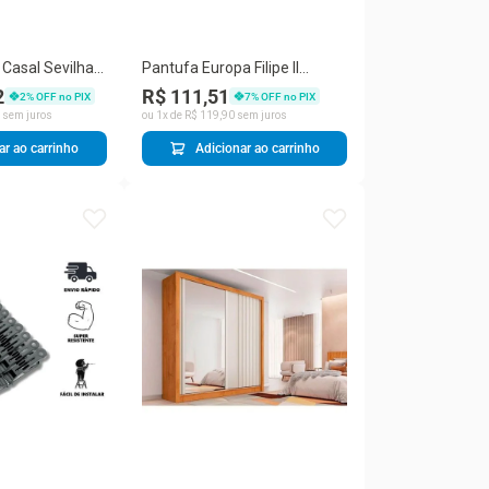
Casal Sevilha 2
Pantufa Europa Filipe II
rer 6 Gavetas
Masculino
2
R$ 111,51
2
% OFF no PIX
7
% OFF no PIX
 Europa
sem juros
ou
1
x de
R$
119
,
90
sem juros
ar ao carrinho
Adicionar ao carrinho