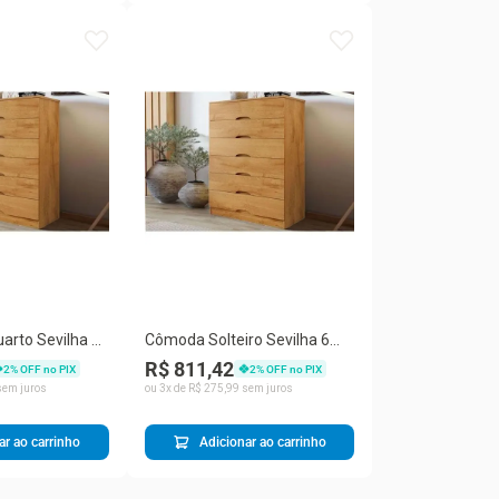
rto Sevilha C-
Cômoda Solteiro Sevilha 6
oba - Europa
Gavetas MDF-MDP Marrom
R$ 811,42
2
% OFF no PIX
2
% OFF no PIX
Peroba Europa
em juros
ou
3
x de
R$
275
,
99
sem juros
ar ao carrinho
Adicionar ao carrinho