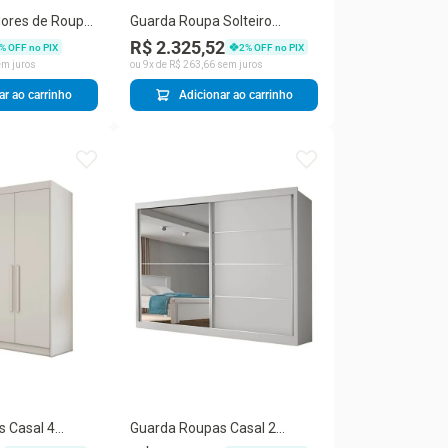
dores de Roupa
Guarda Roupa Solteiro
rçado Mola de
Lugano 2 Portas de Correr 4
R$ 2.325,52
% OFF no PIX
2
% OFF no PIX
to Europa
Gavetas Peroba-Off White
m juros
ou
9
x de
R$
263
,
66
sem juros
Europa
ar ao carrinho
Adicionar ao carrinho
 Casal 4
Guarda Roupas Casal 2
tas 100 Mdf
Portas De Correr Com