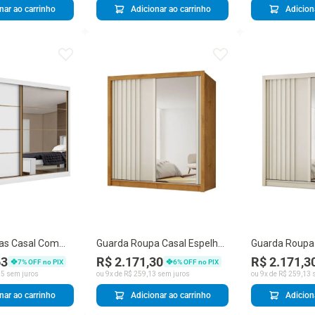
nar ao carrinho
Adicionar ao carrinho
Adicion
as Casal Com
Guarda Roupa Casal Espelho
Guarda Roupa 
do 2 Portas 6
2 Portas 4 Gavetas Luna
2 Portas 4 Ga
63
R$ 2.171,30
R$ 2.171,3
7
% OFF no PIX
6
% OFF no PIX
ia Branco
55
sem juros
ou
9
x de
R$
259
,
13
sem juros
ou
9
x de
R$
259
,
13
s
nar ao carrinho
Adicionar ao carrinho
Adicion