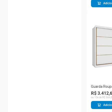
Adicio
Guarda Roup
Espelho Ripa
R$ 3.412,
Gavetas Soph
ou
10
x de
R$
366
,
Adicio