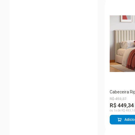
Cabeceira R
de Casal Eur
R$
493
,
37
166 cm de la
R$ 449,34
ou
1
x de
R$
483
,
1
Adicio