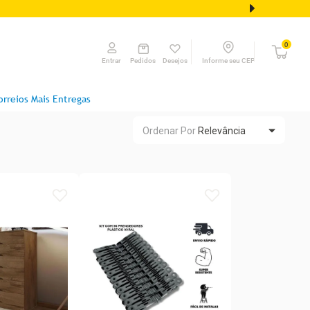
0
Pedidos
Desejos
Informe seu CEP
Entrar
orreios Mais Entregas
Ordenar Por
Relevância