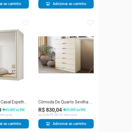
ar ao carrinho
Adicionar ao carrinho
Casal Espelho
Cômoda De Quarto Sevilha C-
vetas Luna
6 Gavetas Off White - Europa
0
R$ 830,04
6
% OFF no PIX
2
% OFF no PIX
em juros
ou
3
x de
R$
282
,
32
sem juros
ar ao carrinho
Adicionar ao carrinho