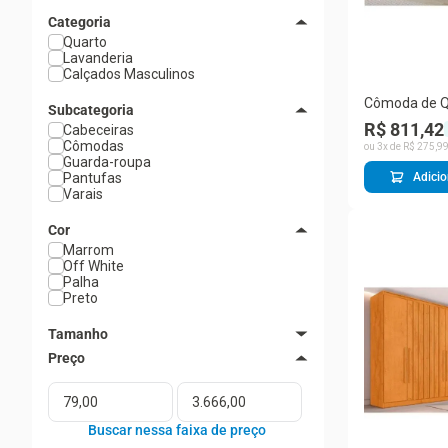
Categoria
Quarto
Lavanderia
Calçados Masculinos
Cômoda de Qu
Subcategoria
Gavetas MDF
R$ 811,42
Cabeceiras
Cava Peroba
Cômodas
ou
3
x de
R$
275
,
9
Guarda-roupa
Pantufas
Adicio
Varais
Cor
Marrom
Off White
Palha
Preto
Tamanho
39/40
41/42
43/44