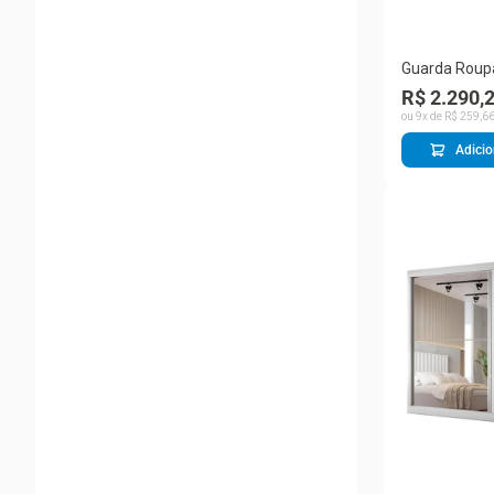
Guarda Roupa
Portas de Ba
R$ 2.290,
Amêdoa-Per
ou
9
x de
R$
259
,
6
Adicio