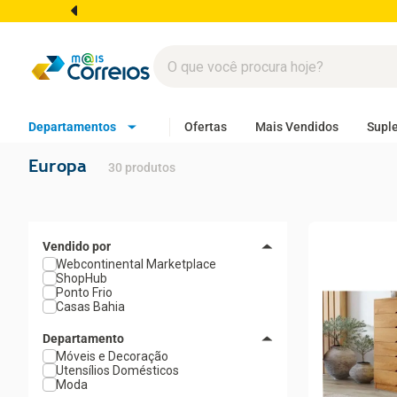
Departamentos
Ofertas
Mais Vendidos
Supl
Europa
30
produtos
Webcontinental Marketplace
ShopHub
Ponto Frio
Casas Bahia
Departamento
Móveis e Decoração
Utensílios Domésticos
Moda