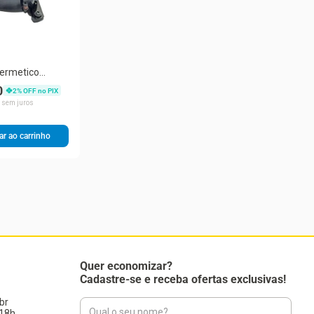
ermetico
hp R22 220v /1
0
2
% OFF no PIX
m
sem juros
ar ao carrinho
Quer economizar?
Cadastre-se e receba ofertas exclusivas!
br
18h.