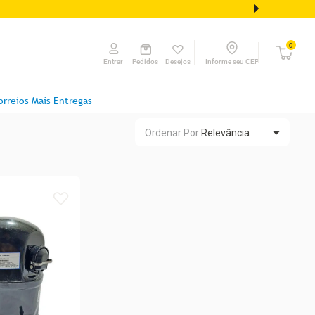
0
Pedidos
Desejos
Informe seu CEP
Entrar
orreios Mais Entregas
Ordenar Por
Relevância