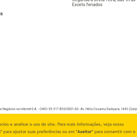
Exceto feriados
is
de Negócios na Internet S.A. - CNPJ: 59.317.850/0001-60 - Av. Hélio Ossamu Daikuara, 1445 (Galpã
ios e analisar o uso do site. Para mais informações, veja nosso
s
" para ajustar suas preferências ou em "
Aceitar
" para consentir com o 