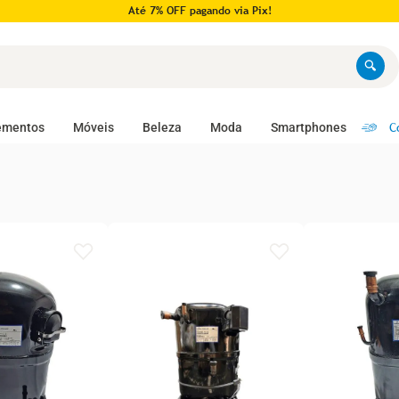
Até 7% OFF pagando via Pix!
C
ementos
Móveis
Beleza
Moda
Smartphones