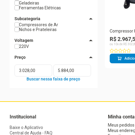
Geladeiras
Ferramentas Elétricas
Subcategoria
Compressores de Ar
Nichos e Prateleiras
Compressor 
Copeland Cr
R$ 2.967,
Voltagem
220v Mono R
ou
10
x de
R$
302
,
220V
Adicio
Institucional
Minha conta
Meus pedidos
Baixe o Aplicativo
Meus endereç
Central de Ajuda - FAQ