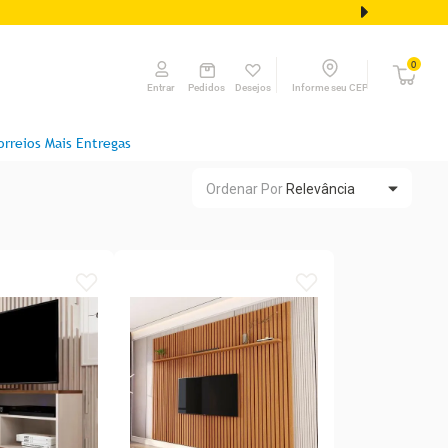
0
Pedidos
Desejos
Informe seu CEP
Entrar
orreios Mais Entregas
Ordenar Por
Relevância