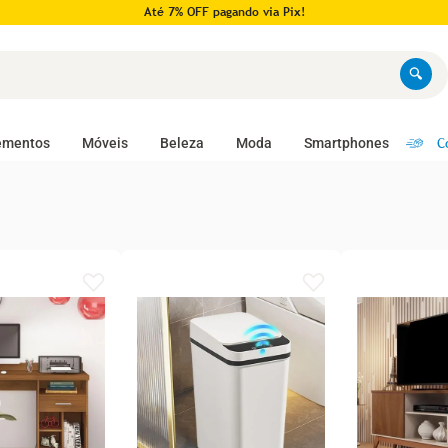
Até 7% OFF pagando via Pix!
C
ementos
Móveis
Beleza
Moda
Smartphones