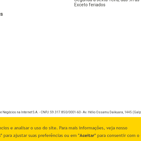
Exceto feriados
is
de Negócios na Internet S.A. - CNPJ: 59.317.850/0001-60 - Av. Hélio Ossamu Daikuara, 1445 (Galpã
ios e analisar o uso do site. Para mais informações, veja nosso
s
" para ajustar suas preferências ou em "
Aceitar
" para consentir com o 