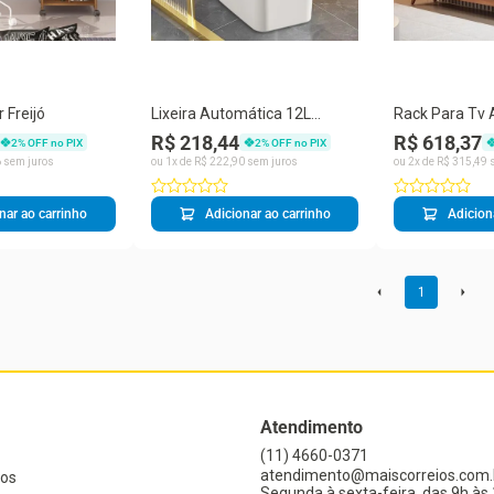
 Freijó
Lixeira Automática 12L
Rack Para Tv A
Plástico Sensor
Freijó
R$ 218,44
R$ 618,37
2
% OFF no PIX
2
% OFF no PIX
Infravermelho 3 Modos
6
sem juros
ou
1
x de
R$
222
,
90
sem juros
ou
2
x de
R$
315
,
49
s
Branco Elite Fly
nar ao carrinho
Adicionar ao carrinho
Adicion
1
Atendimento
(11) 4660-0371
atendimento@maiscorreios.com.
os
Segunda à sexta-feira, das 9h às 