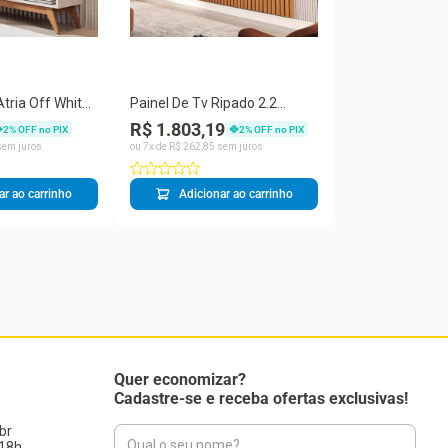
tria Off White
Painel De Tv Ripado 2.2
Grenoble Nature
R$ 1.803,19
2
% OFF no PIX
2
% OFF no PIX
em juros
ou
7
x de
R$
262
,
85
sem juros
ar ao carrinho
Adicionar ao carrinho
Quer economizar?
Cadastre-se e receba ofertas exclusivas!
br
18h.