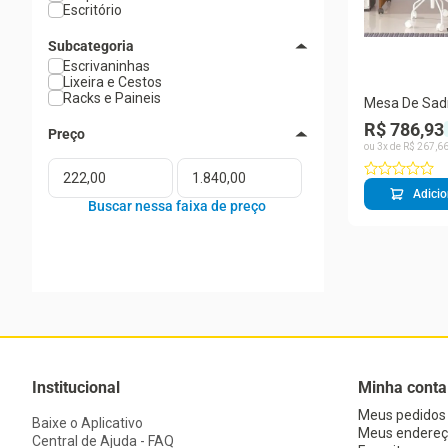
Escritório
Subcategoria
Escrivaninhas
Lixeira e Cestos
Racks e Paineis
Mesa De Sadr
R$ 786,93
ou
3
x de
R$
267
,
6
Adicio
Institucional
Minha conta
Meus pedidos
Baixe o Aplicativo
Meus endereç
Central de Ajuda - FAQ