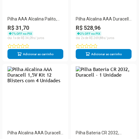
Pilha AAA Alcalina Palito,
Pilha Alcalina AAA Duracell
Duracell MN2400 - Pack
Blister 12 Cartelas com 24
R$ 31,70
R$ 528,96
Com 4 Unidades
Unidades
7
% OFF no PIX
2
% OFF no PIX
1
R$
34
,
09
2
R$
269
,
88
Adicionar ao carrinho
Adicionar ao carrinho
Pilha Alcalina AAA Duracell
Pilha Bateria CR 2032,