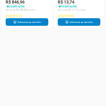
1,5V Kit 12 Blisters com 4
Duracell - 1 Unidade
R$ 846,96
R$ 13,74
Unidades
2
% OFF no PIX
7
% OFF no PIX
3
R$
288
,
08
1
R$
14
,
77
Adicionar ao carrinho
Adicionar ao carrinho