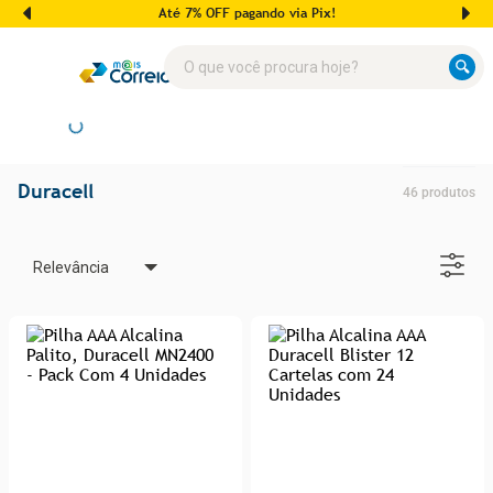
Até 7% OFF pagando via Pix!
Duracell
46
produtos
Relevância