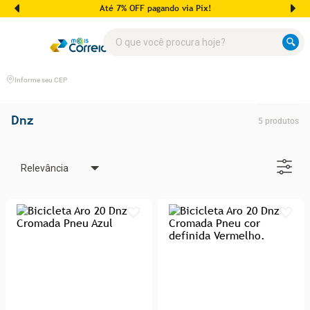
Até 7% OFF pagando via Pix!
O que você procura hoje?
Informe seu CEP
Dnz
5
produtos
Relevância