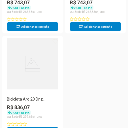
Cromada Pneu Amarelo.
Cromada Pneu Vermelho
R$ 743,07
R$ 743,07
7
% OFF no PIX
7
% OFF no PIX
3
R$
266
,
33
3
R$
266
,
33
Adicionar ao carrinho
Adicionar ao carrinho
Bicicleta Aro 20 Dnz
Cromada Pneu Azul
R$ 836,07
7
% OFF no PIX
3
R$
299
,
66