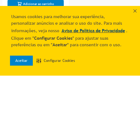
Adicionar ao carrinho
Usamos cookies para melhorar sua experiência,
personalizar anúncios e analisar o uso do site. Para mais
1
informações, veja nosso
Aviso de Política de Privacidade
.
Clique em "
Configurar Cookies
" para ajustar suas
preferências ou em "
Aceitar
" para consentir com o uso.
Aceitar
Configurar Cookies
0
Home
Desejos
Entrar
Quer economizar?
Cadastre-se e receba ofertas exclusivas!
Estou ciente e de acordo com os
Termos & Condições
e o
Aviso de
Política de Privacidade
.