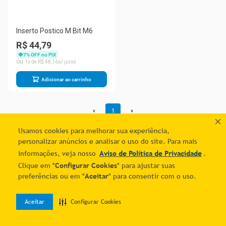
Inserto Postico M Bit M6
R$ 44,79
7
% OFF no PIX
1
R$
48
,
16
Adicionar ao carrinho
1
Usamos cookies para melhorar sua experiência,
personalizar anúncios e analisar o uso do site. Para mais
informações, veja nosso
Aviso de Política de Privacidade
.
Clique em "
Configurar Cookies
" para ajustar suas
preferências ou em "
Aceitar
" para consentir com o uso.
Aceitar
Configurar Cookies
0
Home
Desejos
Entrar