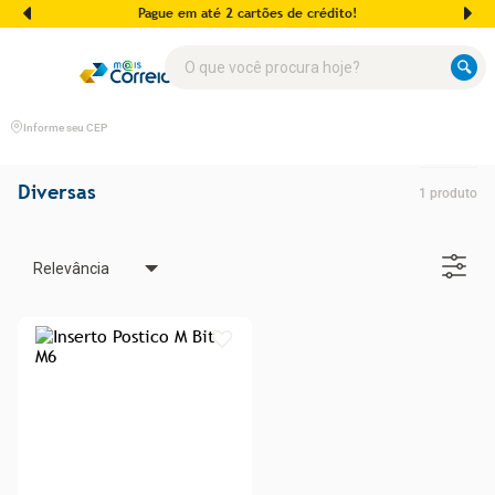
Pague em até 2 cartões de crédito!
O que você procura hoje?
Informe seu CEP
Diversas
1
produto
Relevância