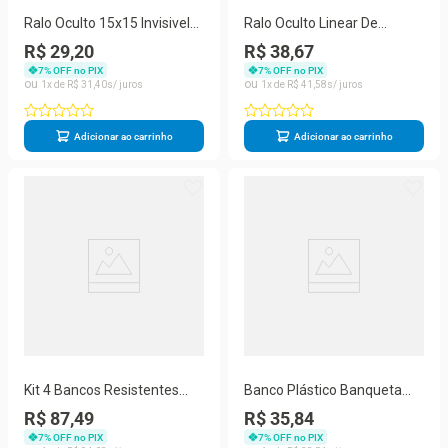
Ralo Oculto 15x15 Invisivel
Ralo Oculto Linear De
Para Piso Porcelanato Preto
Embutir 5x50 Para
R$ 29,20
R$ 38,67
Porcelanato Bege
7
% OFF no PIX
7
% OFF no PIX
1
R$
31
,
40
1
R$
41
,
58
Adicionar ao carrinho
Adicionar ao carrinho
Kit 4 Bancos Resistentes
Banco Plástico Banqueta
Banquetas Com Cantos
Resistente Cantos
R$ 87,49
R$ 35,84
Arredondados
Arredondados
7
% OFF no PIX
7
% OFF no PIX