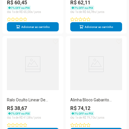
Estilo Industrial 3 Unidades
Embutir 5x50 P Porcelanato
R$ 60,45
R$ 62,11
PP Reforçado Preto Deplasti
Preto
7
% OFF no PIX
7
% OFF no PIX
1
R$
65
,
00
1
R$
66
,
78
Adicionar ao carrinho
Adicionar ao carrinho
Ralo Oculto Linear De
Alinha Bloco Gabarito
Embutir 5x50 Para
Deplasti Assentar Tijolos E
R$ 38,67
R$ 74,12
Porcelanato Marrom
Blocos
7
% OFF no PIX
7
% OFF no PIX
1
R$
41
,
58
1
R$
79
,
70