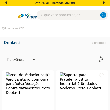
Até 7% OFF pagando via Pix!
O que você procura hoje?
Informe seu CEP
Deplasti
17
produtos
Relevância