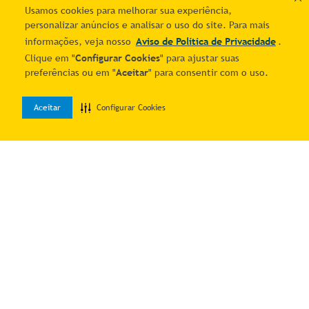
Usamos cookies para melhorar sua experiência,
personalizar anúncios e analisar o uso do site. Para mais
1
informações, veja nosso
Aviso de Política de Privacidade
.
Clique em "
Configurar Cookies
" para ajustar suas
preferências ou em "
Aceitar
" para consentir com o uso.
Aceitar
Configurar Cookies
0
Home
Desejos
Entrar
Quer economizar?
Cadastre-se e receba ofertas exclusivas!
Estou ciente e de acordo com os
Termos & Condições
e o
Aviso de
Política de Privacidade
.
Autorizo o uso dos meus dados para receber as comunicações por
meio dos canais digitais do Mais Correios.