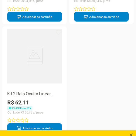
1
R$
94
,
08
1
R$
38
,
54
Adicionar ao carrinho
Adicionar ao carrinho
Kit 2 Ralo Oculto Linear
Embutir 5x50 P/
R$ 62,11
Porcelanato Marrom
7
% OFF no PIX
1
R$
66
,
78
Adicionar ao carrinho