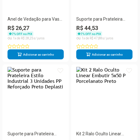
Anel de Vedação para Vaso
Suporte para Prateleira
Sanitário com Guia para
Estilo Industrial 2 Unidades
R$ 26,27
R$ 44,53
Bolsa Vedação Contra
Moderno Preto Deplasti
7
% OFF no PIX
7
% OFF no PIX
Vazamentos Preto Deplasti
1
R$
28
,
25
1
R$
47
,
88
Adicionar ao carrinho
Adicionar ao carrinho
Suporte para Prateleira
Kit 2 Ralo Oculto Linear