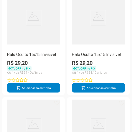
Ralo Oculto 15x15 Invisivel
Ralo Oculto 15x15 Invisivel
Para Piso Porcelanato
Para Piso Porcelanato Bege
R$ 29,20
R$ 29,20
Marrom
7
% OFF no PIX
7
% OFF no PIX
1
R$
31
,
40
1
R$
31
,
40
Adicionar ao carrinho
Adicionar ao carrinho