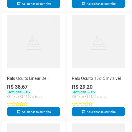
Adicionar ao carrinho
Adicionar ao carrinho
Ralo Oculto Linear De
Ralo Oculto 15x15 Invisivel
Embutir 5x50 Para
Para Piso Porcelanato Cinza
R$ 38,67
R$ 29,20
Porcelanato Branco
7
% OFF no PIX
7
% OFF no PIX
1
R$
41
,
58
1
R$
31
,
40
Adicionar ao carrinho
Adicionar ao carrinho