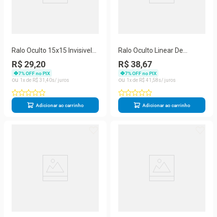
Ralo Oculto 15x15 Invisivel
Ralo Oculto Linear De
Para Piso Porcelanato
Embutir 5x50 Para
R$ 29,20
R$ 38,67
Branco
Porcelanato Preto
7
% OFF no PIX
7
% OFF no PIX
1
R$
31
,
40
1
R$
41
,
58
Adicionar ao carrinho
Adicionar ao carrinho