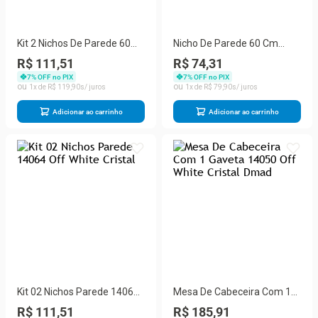
Kit 2 Nichos De Parede 60
Nicho De Parede 60 Cm
Cm 14064 Off White Cristal
14064 Off White Cristal
R$ 111,51
R$ 74,31
Ripado
Ripado Madeira Dmad Off
7
% OFF no PIX
7
% OFF no PIX
White Cristal Ripado
1
R$
119
,
90
1
R$
79
,
90
Madeira
Adicionar ao carrinho
Adicionar ao carrinho
Kit 02 Nichos Parede 14064
Mesa De Cabeceira Com 1
Off White Cristal
Gaveta 14050 Off White
R$ 111,51
R$ 185,91