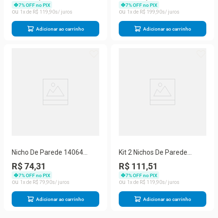
Cristal Dmad
7
% OFF no PIX
7
% OFF no PIX
1
R$
119
,
90
1
R$
199
,
90
Adicionar ao carrinho
Adicionar ao carrinho
Nicho De Parede 14064
Kit 2 Nichos De Parede
60cm Off White Cristal
14064 60 Cm
R$ 74,31
R$ 111,51
Dmad
7
% OFF no PIX
7
% OFF no PIX
1
R$
79
,
90
1
R$
119
,
90
Adicionar ao carrinho
Adicionar ao carrinho