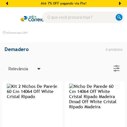
Até 7% OFF pagando via Pix!
O que você procura hoje?
Informe seu CEP
Demadero
6
produtos
Relevância