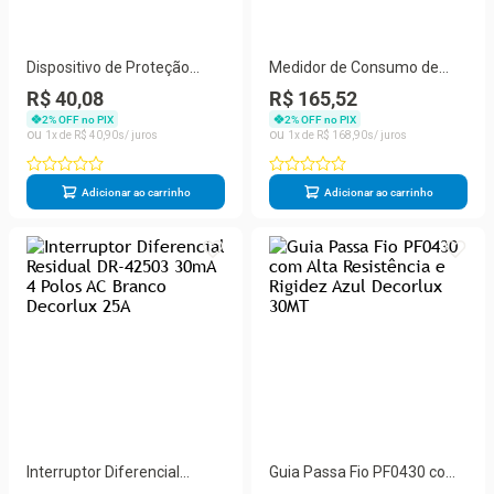
Dispositivo de Proteção
Medidor de Consumo de
Contra Surtos DPS 40ka
Energia Monofásico
R$ 40,08
R$ 165,52
Classe II Bivolt Decorlux
ME2265 Digital 220V Branco
2
% OFF no PIX
2
% OFF no PIX
Decorlux
1
R$
40
,
90
1
R$
168
,
90
Adicionar ao carrinho
Adicionar ao carrinho
Interruptor Diferencial
Guia Passa Fio PF0430 com