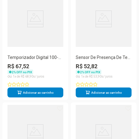
Temporizador Digital 100-
Sensor De Presença De Teto
240V 10A Te2163
Embutir 6m Spo413 100-
R$ 67,52
R$ 52,82
240v
2
% OFF no PIX
2
% OFF no PIX
1
R$
68
,
90
1
R$
53
,
90
Adicionar ao carrinho
Adicionar ao carrinho