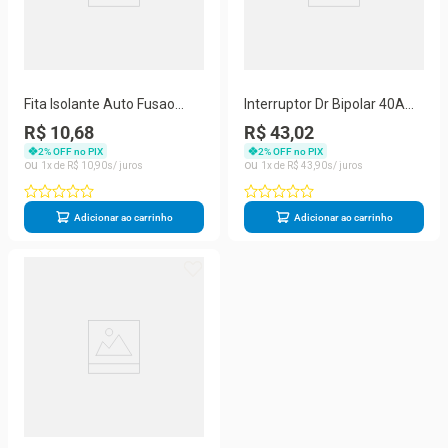
Fita Isolante Auto Fusao
Interruptor Dr Bipolar 40A
0,76mm X 19mm X 5m
2P
R$ 10,68
R$ 43,02
Preto
2
% OFF no PIX
2
% OFF no PIX
1
R$
10
,
90
1
R$
43
,
90
Adicionar ao carrinho
Adicionar ao carrinho