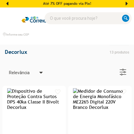
Até 7% OFF pagando via Pix!
O que você procura hoje?
Informe seu CEP
Decorlux
13
produtos
Relevância