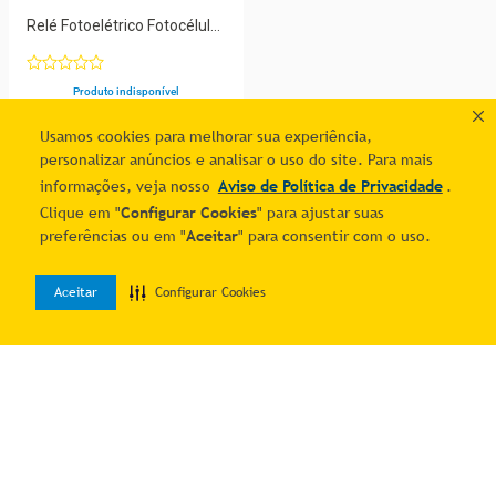
Relé Fotoelétrico Fotocélula
Completo Bivolt - Dercolux
Kit Com 10Un. Fotocélula
Completo Bivolt
Produto indisponível
Usamos cookies para melhorar sua experiência,
personalizar anúncios e analisar o uso do site. Para mais
1
informações, veja nosso
Aviso de Política de Privacidade
.
Clique em "
Configurar Cookies
" para ajustar suas
preferências ou em "
Aceitar
" para consentir com o uso.
Aceitar
Configurar Cookies
0
Home
Desejos
Entrar
Quer economizar?
Cadastre-se e receba ofertas exclusivas!