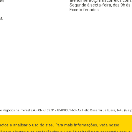
atendimento@maiscorreios.com.
os
Segunda à sexta-feira, das 9h às 
Exceto feriados
is
de Negócios na Internet S.A. - CNPJ: 59.317.850/0001-60 - Av. Hélio Ossamu Daikuara, 1445 (Galpã
ios e analisar o uso do site. Para mais informações, veja nosso