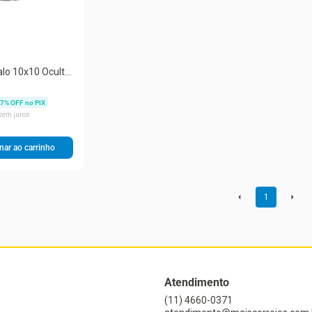
lo 10x10 Oculto
rcelanato
ranco
7
% OFF no PIX
sem juros
nar ao carrinho
1
Atendimento
(11) 4660-0371