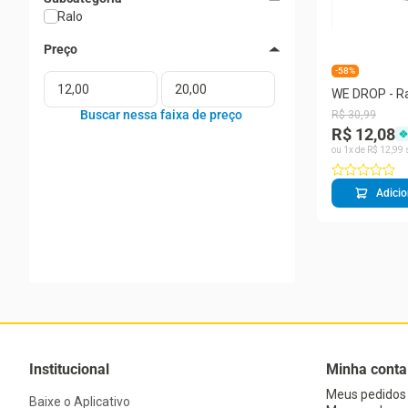
Ralo
-58%
WE DROP - Ra
Seca Piso/po
R$
30
,
99
Inteligente B
R$ 12,08
ou
1
x de
R$
12
,
99
Adicio
Institucional
Minha conta
Meus pedidos
Baixe o Aplicativo