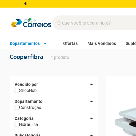
Departamentos
Ofertas
Mais Vendidos
Supl
Cooperfibra
1
produto
ShopHub
Departamento
Construção
Categoria
Hidráulica
Subcategoria