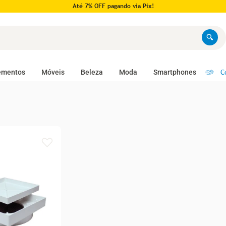
Até 7% OFF pagando via Pix!
C
ementos
Móveis
Beleza
Moda
Smartphones