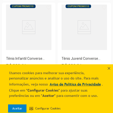
CUPOM PROMO10
CUPOM PROMO10
Tênis Infantil Converse
Tênis Juvenil Converse
Chuck Taylor All Star 2V
Chuck Taylor All Star
R$ 220,61
R$ 230,21
CK04180001
CK04200001
7
% OFF no PIX
7
% OFF no PIX
Usamos cookies para melhorar sua experiência,
1
R$
237
,
22
1
R$
247
,
54
personalizar anúncios e analisar o uso do site. Para mais
Adicionar ao carrinho
Adicionar ao carrinho
informações, veja nosso
Aviso de Política de Privacidade
.
Clique em "
Configurar Cookies
" para ajustar suas
CUPOM PROMO10
CUPOM PROMO10
preferências ou em "
Aceitar
" para consentir com o uso.
Aceitar
Configurar Cookies
0