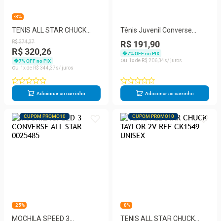
-8%
TENIS ALL STAR CHUCK
Tênis Juvenil Converse
TAYLOR SEASONAL
Chuck Taylor All Star
R$
374
,
37
R$ 191,90
COLORS CANO ALTO
CK00020006
R$ 320,26
7
% OFF no PIX
1
R$
206
,
34
7
% OFF no PIX
1
R$
344
,
37
Adicionar ao carrinho
Adicionar ao carrinho
CUPOM PROMO10
CUPOM PROMO10
-25%
-8%
MOCHILA SPEED 3
TENIS ALL STAR CHUCK