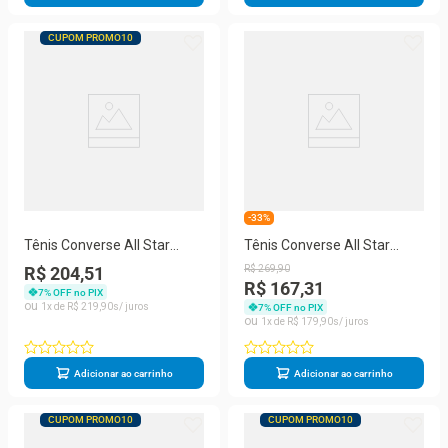
CUPOM PROMO10
-33%
Tênis Converse All Star
Tênis Converse All Star
Chuck Taylor HI Kids
Chuck Taylor HI Kids
R$ 204,51
R$
269
,
90
R$ 167,31
7
% OFF no PIX
1
R$
219
,
90
7
% OFF no PIX
1
R$
179
,
90
Adicionar ao carrinho
Adicionar ao carrinho
CUPOM PROMO10
CUPOM PROMO10