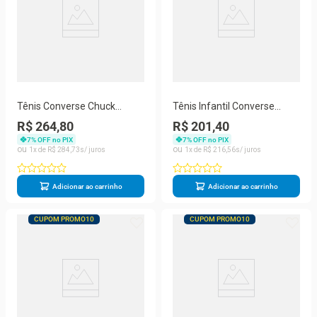
Tênis Converse Chuck
Tênis Infantil Converse
Taylor Seasonal Feminino
Chuck Taylor All Star 2V
R$ 264,80
R$ 201,40
CT30140004
CK09610021
7
% OFF no PIX
7
% OFF no PIX
1
R$
284
,
73
1
R$
216
,
56
Adicionar ao carrinho
Adicionar ao carrinho
CUPOM PROMO10
CUPOM PROMO10