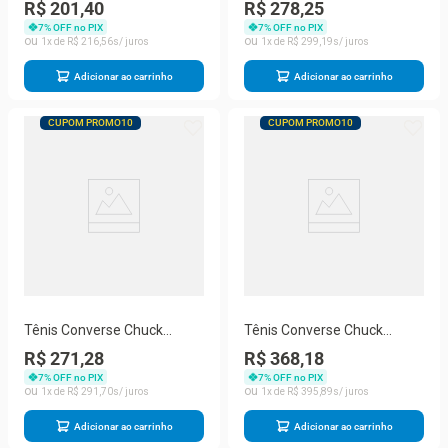
Chuck Taylor All Star
Blaze Strap CK11650002
R$ 201,40
R$ 278,25
CK00040001
7
% OFF no PIX
7
% OFF no PIX
1
R$
216
,
56
1
R$
299
,
19
Adicionar ao carrinho
Adicionar ao carrinho
CUPOM PROMO10
CUPOM PROMO10
Tênis Converse Chuck
Tênis Converse Chuck
Taylor Unissex CT00040002
Taylor Lift Feminino
R$ 271,28
R$ 368,18
CT09830001
7
% OFF no PIX
7
% OFF no PIX
1
R$
291
,
70
1
R$
395
,
89
Adicionar ao carrinho
Adicionar ao carrinho