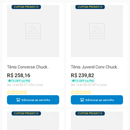
CUPOM PROMO10
CUPOM PROMO10
Tênis Converse Chuck
Tênis Juvenil Conv Chuck
Taylor Unissex CT00010004
Taylor All Star Minnie
R$ 258,16
R$ 239,82
CK13290001
7
% OFF no PIX
7
% OFF no PIX
1
R$
277
,
59
1
R$
257
,
87
Adicionar ao carrinho
Adicionar ao carrinho
CUPOM PROMO10
CUPOM PROMO10