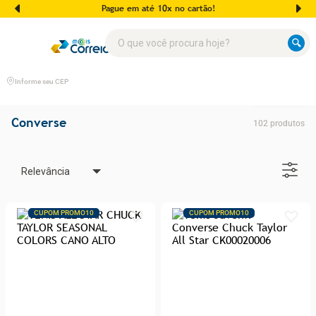
Pague em até 10x no cartão!
O que você procura hoje?
Informe seu CEP
Converse
102
produtos
Relevância
CUPOM PROMO10
CUPOM PROMO10