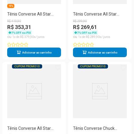
-9%
Tênis Converse All Star
Tênis Converse All Star
Chuck Taylor Move Ox
Chuck Taylor Side Zip HI
R$
419
,
90
R$
299
,
90
Feminino
Infantil
R$ 353,31
R$ 269,61
7
% OFF no PIX
7
% OFF no PIX
1
R$
379
,
90
1
R$
289
,
90
Adicionar ao carrinho
Adicionar ao carrinho
CUPOM PROMO10
CUPOM PROMO10
Tênis Converse All Star
Tênis Converse Chuck