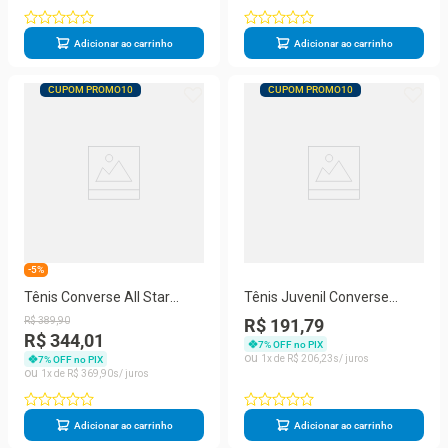
Adicionar ao carrinho
Adicionar ao carrinho
CUPOM PROMO10
CUPOM PROMO10
-5%
Tênis Converse All Star
Tênis Juvenil Converse
Chuck Taylor OX Feminino
Chuck Taylor All Star Seas
R$
389
,
90
R$ 191,79
CK04300053
R$ 344,01
7
% OFF no PIX
1
R$
206
,
23
7
% OFF no PIX
1
R$
369
,
90
Adicionar ao carrinho
Adicionar ao carrinho