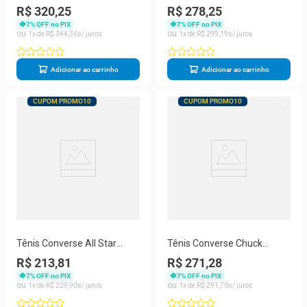
Taylor Feminino
Blaze Strap CK11650001
R$ 320,25
R$ 278,25
CT04500006
7
% OFF no PIX
7
% OFF no PIX
1
R$
344
,
36
1
R$
299
,
19
Adicionar ao carrinho
Adicionar ao carrinho
CUPOM PROMO10
CUPOM PROMO10
Tênis Converse All Star
Tênis Converse Chuck
Chuck Taylor V2 OX Infantil
Taylor Seasonal Unissex
R$ 213,81
R$ 271,28
CT04190081
7
% OFF no PIX
7
% OFF no PIX
1
R$
229
,
90
1
R$
291
,
70