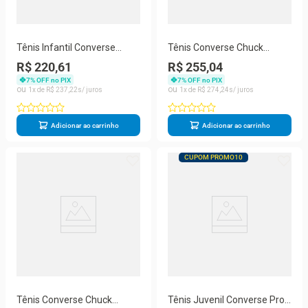
Tênis Infantil Converse
Tênis Converse Chuck
Chuck Taylor All Star 2V
Taylor All Star Unissex
R$ 220,61
R$ 255,04
CK04180003
CT00010001
7
% OFF no PIX
7
% OFF no PIX
1
R$
237
,
22
1
R$
274
,
24
Adicionar ao carrinho
Adicionar ao carrinho
CUPOM PROMO10
Tênis Converse Chuck
Tênis Juvenil Converse Pro