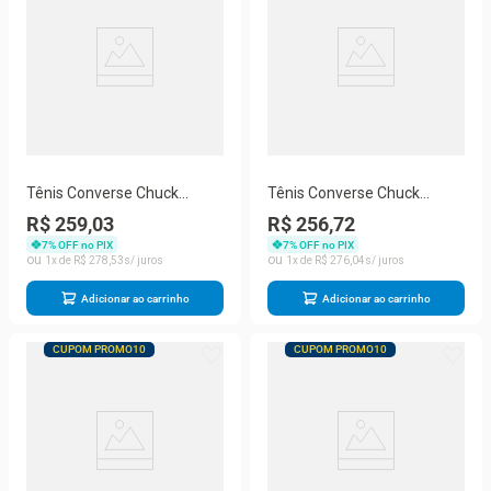
Tênis Converse Chuck
Tênis Converse Chuck
Taylor Seasonal Unissex
Taylor Unissex CT00010002
R$ 259,03
R$ 256,72
CT30140003
7
% OFF no PIX
7
% OFF no PIX
1
R$
278
,
53
1
R$
276
,
04
Adicionar ao carrinho
Adicionar ao carrinho
CUPOM PROMO10
CUPOM PROMO10