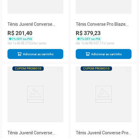
Tênis Juvenil Converse
Tênis Converse Pro Blaze
Chuck Taylor All Star
V2 Masculino CO04930002
R$ 201,40
R$ 379,23
CK00040002
7
% OFF no PIX
7
% OFF no PIX
1
R$
216
,
56
1
R$
407
,
77
Adicionar ao carrinho
Adicionar ao carrinho
CUPOM PROMO10
CUPOM PROMO10
Tênis Juvenil Converse
Tênis Juvenil Converse Pro