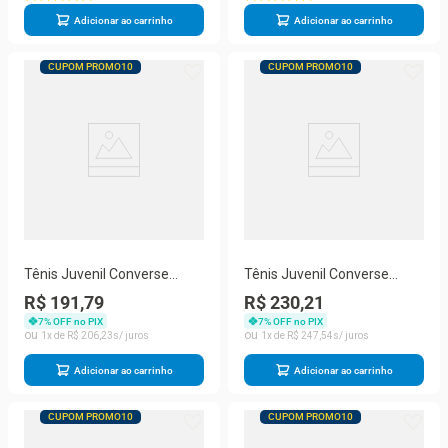
Adicionar ao carrinho
Adicionar ao carrinho
CUPOM PROMO10
CUPOM PROMO10
Tênis Juvenil Converse
Tênis Juvenil Converse
Chucktaylor All Star Seas
Chuck Taylor All Star
R$ 191,79
R$ 230,21
CK04300052
CK04200003
7
% OFF no PIX
7
% OFF no PIX
1
R$
206
,
23
1
R$
247
,
54
Adicionar ao carrinho
Adicionar ao carrinho
CUPOM PROMO10
CUPOM PROMO10