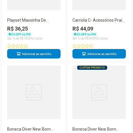
Playset Massinha De
Carriola C- Acessórios Praia
Modelar - Fazendo Massas -
- Divertoys
R$ 36,25
R$ 44,09
Divertoys
2
% OFF no PIX
2
% OFF no PIX
1
R$
36
,
99
1
R$
44
,
99
Adicionar ao carrinho
Adicionar ao carrinho
CUPOM PROMO10
Boneca Diver New Born
Boneca Diver New Born