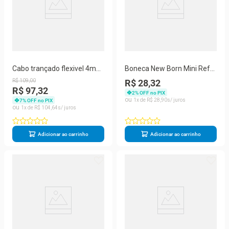
Cabo trançado flexivel 4mm
Boneca New Born Mini Ref
p/cftv conducopper condutti
8236
R$
109
,
00
R$ 28,32
100mts 2x26awg
R$ 97,32
2
% OFF no PIX
7899658704605
1
R$
28
,
90
7
% OFF no PIX
1
R$
104
,
64
Adicionar ao carrinho
Adicionar ao carrinho