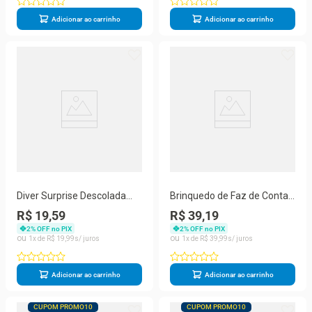
Adicionar ao carrinho
Adicionar ao carrinho
Diver Surprise Descolada
Brinquedo de Faz de Conta
Articulada com Cinco
Minha Maletinha Farm com
R$ 19,59
R$ 39,19
Surpresas e Casinha
28 Itens e Massinhas para
2
% OFF no PIX
2
% OFF no PIX
Transformável Divertoys
Fazenda Divertoys
1
R$
19
,
99
1
R$
39
,
99
Adicionar ao carrinho
Adicionar ao carrinho
CUPOM PROMO10
CUPOM PROMO10