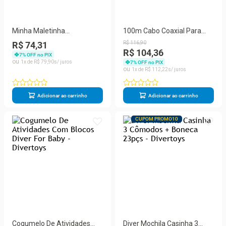
Minha Maletinha
100m Cabo Coaxial Para
Construção C/ 11
Cftv + Conectores P/ 4
R$ 74,31
R$
116
,
90
Acessórios - Divertoys
Câmeras
R$ 104,36
7
% OFF no PIX
1
R$
79
,
90
7
% OFF no PIX
1
R$
112
,
22
Adicionar ao carrinho
Adicionar ao carrinho
CUPOM PROMO10
Cogumelo De Atividades
Diver Mochila Casinha 3