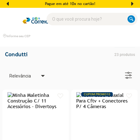
Pague em até 10x no cartão!
O que você procura hoje?
Informe seu CEP
Condutti
23
produtos
Relevância
CUPOM PROMO10