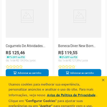
Cogumelo De Atividades
Boneca Diver New Born
Com Blocos Diver For Baby -
Unicórnio - Divertoys
R$ 125,46
R$ 119,55
Divertoys
7
% OFF no PIX
2
% OFF no PIX
1
R$
134
,
90
1
R$
121
,
99
Adicionar ao carrinho
Adicionar ao carrinho
Usamos cookies para melhorar sua experiência,
personalizar anúncios e analisar o uso do site. Para mais
informações, veja nosso
Aviso de Política de Privacidade
.
Clique em "
Configurar Cookies
" para ajustar suas
preferências ou em "
Aceitar
" para consentir com o uso.