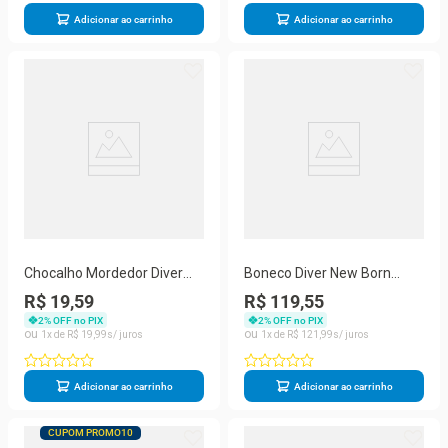
Adicionar ao carrinho
Adicionar ao carrinho
Chocalho Mordedor Diver
Boneco Diver New Born
For Baby Unicórnio -
Brinca De Papinha - Diver
R$ 19,59
R$ 119,55
Divertoys
Toys
2
% OFF no PIX
2
% OFF no PIX
1
R$
19
,
99
1
R$
121
,
99
Adicionar ao carrinho
Adicionar ao carrinho
CUPOM PROMO10