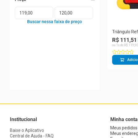
Triângulo Ref
Caminhonete
R$ 111,51
ou
1
x de
R$
119
,
9
Adicio
Institucional
Minha conta
Meus pedidos
Baixe o Aplicativo
Meus endereç
Central de Ajuda - FAQ