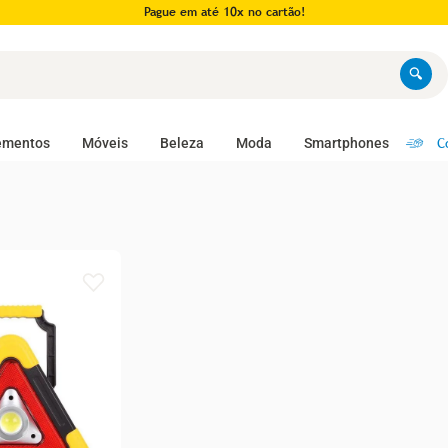
Pague em até 10x no cartão!
C
ementos
Móveis
Beleza
Moda
Smartphones