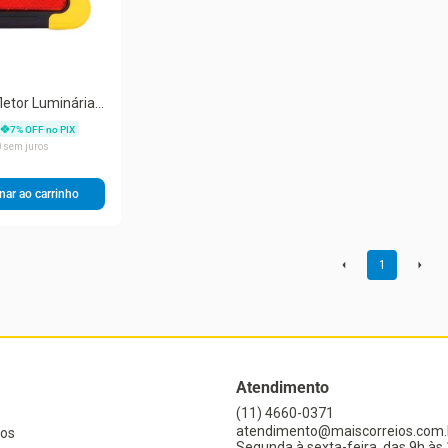
letor Luminária
 Carro DS-9630
7
% OFF no PIX
0
sem juros
nar ao carrinho
1
Atendimento
(11) 4660-0371
atendimento@maiscorreios.com.
os
Segunda à sexta-feira, das 9h às 