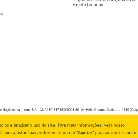
Exceto feriados
is
de Negócios na Internet S.A. - CNPJ: 59.317.850/0001-60 - Av. Hélio Ossamu Daikuara, 1445 (Galpã
ios e analisar o uso do site. Para mais informações, veja nosso
s
" para ajustar suas preferências ou em "
Aceitar
" para consentir com o 