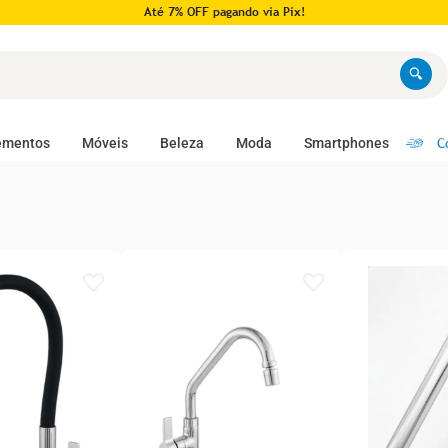
Até 7% OFF pagando via Pix!
C
ementos
Móveis
Beleza
Moda
Smartphones