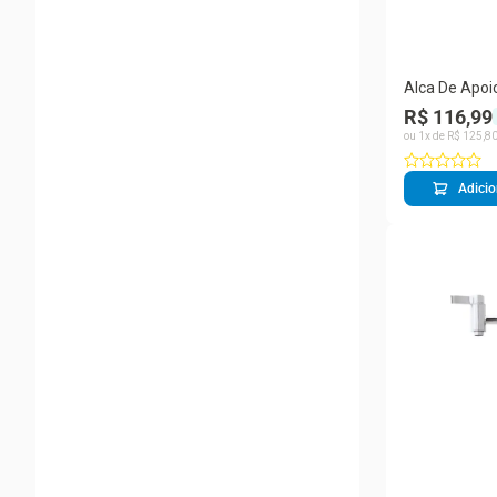
Alca De Apoi
R$ 116,99
ou
1
x de
R$
125
,
8
Adicio