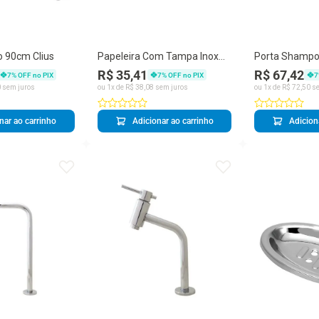
o 90cm Clius
Papeleira Com Tampa Inox
Porta Shampo
Crhome Clius Metais
Star Clius Met
R$ 35,41
R$ 67,42
7
% OFF no PIX
7
% OFF no PIX
7
0
sem juros
ou
1
x de
R$
38
,
08
sem juros
ou
1
x de
R$
72
,
50
se
nar ao carrinho
Adicionar ao carrinho
Adicion