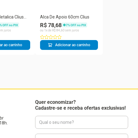
talica Clius
Alca De Apoio 60cm Clius
R$ 78,68
% OFF no PIX
7
% OFF no PIX
m juros
ou
1
x de
R$
84
,
60
sem juros
ar ao carrinho
Adicionar ao carrinho
Quer economizar?
Cadastre-se e receba ofertas exclusivas!
br
18h.