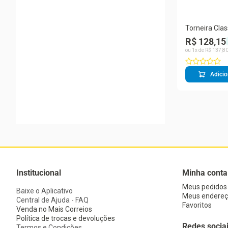
Torneira Cla
5/8 3060 Cliu
R$ 128,15
ou
1
x de
R$
137
,
8
Adicio
Institucional
Minha conta
Meus pedidos
Baixe o Aplicativo
Meus endereç
Central de Ajuda - FAQ
Favoritos
Venda no Mais Correios
Política de trocas e devoluções
Redes socia
Termos e Condições