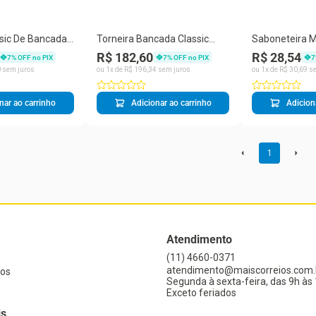
ssic De Bancada
Torneira Bancada Classic
Saboneteira Me
s
4030cl Clius
Metais
R$ 182,60
R$ 28,54
7
% OFF no PIX
7
% OFF no PIX
7
0
sem juros
ou
1
x de
R$
196
,
34
sem juros
ou
1
x de
R$
30
,
69
se
nar ao carrinho
Adicionar ao carrinho
Adicion
1
Atendimento
(11) 4660-0371
atendimento@maiscorreios.com.
os
Segunda à sexta-feira, das 9h às 
Exceto feriados
is