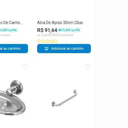
o De Canto
Alca De Apoio 30cm Clius
ais
R$ 91,64
% OFF no PIX
7
% OFF no PIX
m juros
ou
1
x de
R$
98
,
54
sem juros
ar ao carrinho
Adicionar ao carrinho