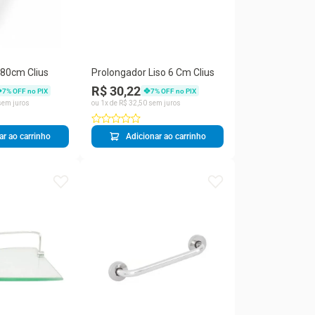
 80cm Clius
Prolongador Liso 6 Cm Clius
R$ 30,22
7
% OFF no PIX
7
% OFF no PIX
em juros
ou
1
x de
R$
32
,
50
sem juros
ar ao carrinho
Adicionar ao carrinho