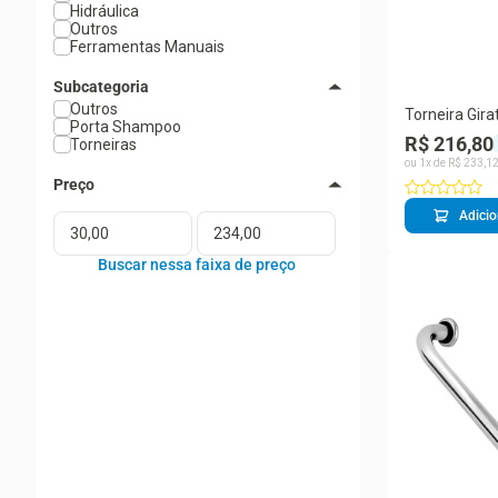
Hidráulica
Outros
Ferramentas Manuais
Subcategoria
Outros
Torneira Gir
Porta Shampoo
Tubo Flex Pre
R$ 216,80
Torneiras
ou
1
x de
R$
233
,
1
Adicio