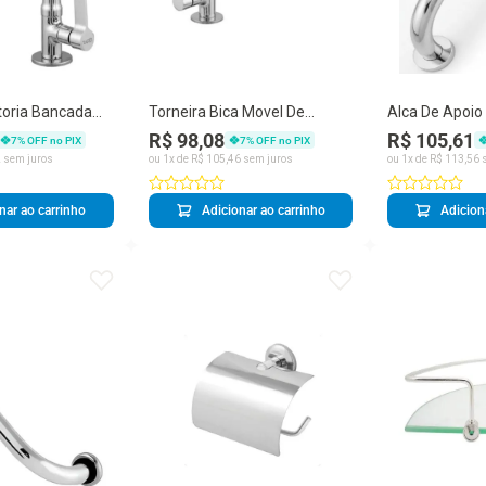
atoria Bancada
Torneira Bica Movel De
Alca De Apoio
to 2001 Clius
Bancada 14 De Volta 2195
R$ 98,08
R$ 105,61
7
% OFF no PIX
7
% OFF no PIX
Clius
2
sem juros
ou
1
x de
R$
105
,
46
sem juros
ou
1
x de
R$
113
,
56
s
nar ao carrinho
Adicionar ao carrinho
Adicion