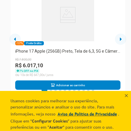
-17%
Frete Grátis
iPhone 17 Apple (256GB) Preto, Tela de 6,3, 5G e Câmera
de 48MP
R$
7
.
800
,
00
R$ 6.017,10
7
% OFF no PIX
10
R$
647
,
00
Adicionar ao carrinho
Usamos cookies para melhorar sua experiência,
personalizar anúncios e analisar o uso do site. Para mais
informações, veja nosso
Aviso de Política de Privacidade
.
Clique em "
Configurar Cookies
" para ajustar suas
Quer economizar?
Comprar
Adicionar ao carrinho
preferências ou em "
Aceitar
" para consentir com o uso.
Cadastre-se e receba ofertas exclusivas!