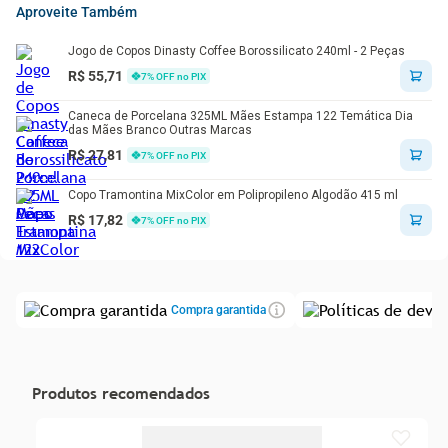
Aproveite Também
Jogo de Copos Dinasty Coffee Borossilicato 240ml - 2 Peças
R$ 55,71
7
% OFF no PIX
Caneca de Porcelana 325ML Mães Estampa 122 Temática Dia
das Mães Branco Outras Marcas
R$ 27,81
7
% OFF no PIX
Copo Tramontina MixColor em Polipropileno Algodão 415 ml
R$ 17,82
7
% OFF no PIX
Compra garantida
Produtos recomendados