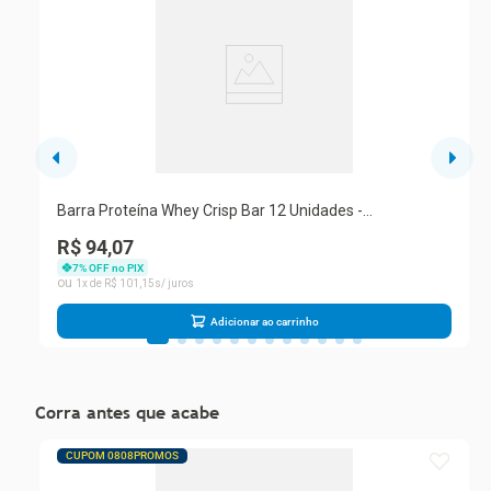
Barra Proteína Whey Crisp Bar 12 Unidades -
Integralmedica Duo Crunch
R$ 94,07
7
% OFF no PIX
1
R$
101
,
15
Adicionar ao carrinho
Corra antes que acabe
CUPOM 0808PROMOS