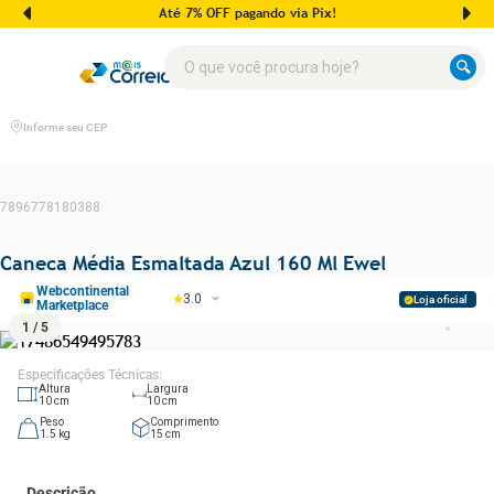
Até 7% OFF pagando via Pix!
O que você procura hoje?
Informe seu CEP
7896778180388
Caneca Média Esmaltada Azul 160 Ml Ewel
Webcontinental
3.0
Loja oficial
Marketplace
1
/
5
Especificações Técnicas
:
Altura
Largura
10
cm
10
cm
Peso
Comprimento
1.5
kg
15
cm
Descrição