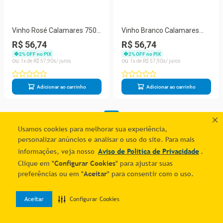
Vinho Rosé Calamares 750
Vinho Branco Calamares
Ml
750 Ml
R$ 56,74
R$ 56,74
2
% OFF no PIX
2
% OFF no PIX
1
R$
57
,
90
1
R$
57
,
90
Adicionar ao carrinho
Adicionar ao carrinho
1
Usamos cookies para melhorar sua experiência,
personalizar anúncios e analisar o uso do site. Para mais
informações, veja nosso
Aviso de Política de Privacidade
.
Clique em "
Configurar Cookies
" para ajustar suas
preferências ou em "
Aceitar
" para consentir com o uso.
Aceitar
Configurar Cookies
0
Home
Desejos
Entrar