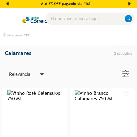
Até 7% OFF pagando via Pix!
O que você procura hoje?
Informe seu CEP
Calamares
2
produtos
Relevância