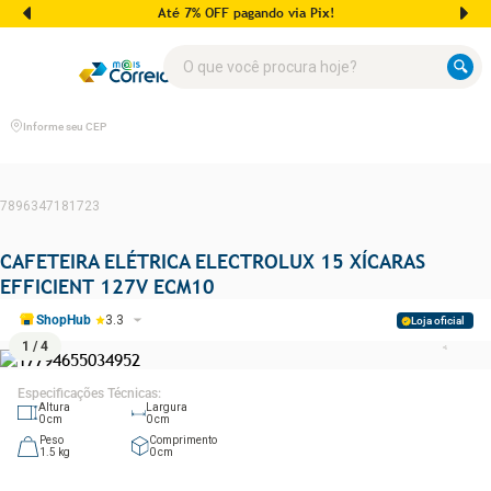
Até 7% OFF pagando via Pix!
O que você procura hoje?
Informe seu CEP
7896347181723
CAFETEIRA ELÉTRICA ELECTROLUX 15 XÍCARAS
EFFICIENT 127V ECM10
ShopHub
3.3
Loja oficial
1
/
4
Especificações Técnicas
:
Altura
Largura
0
cm
0
cm
Peso
Comprimento
1.5
kg
0
cm