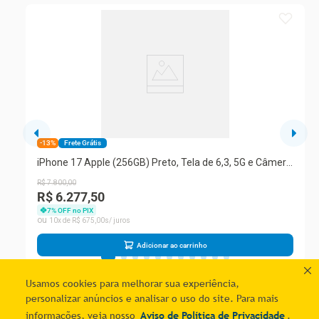
-13%
Frete Grátis
iPhone 17 Apple (256GB) Preto, Tela de 6,3, 5G e Câmera
de 48MP
R$
7
.
800
,
00
R$ 6.277,50
7
% OFF no PIX
10
R$
675
,
00
Adicionar ao carrinho
Usamos cookies para melhorar sua experiência,
personalizar anúncios e analisar o uso do site. Para mais
informações, veja nosso
Aviso de Política de Privacidade
.