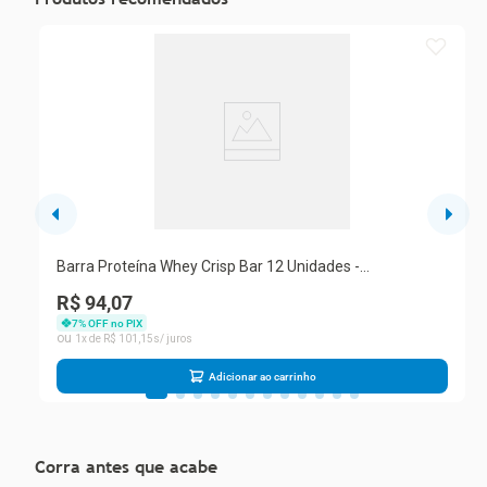
Barra Proteína Whey Crisp Bar 12 Unidades -
Integralmedica Duo Crunch
R$ 94,07
7
% OFF no PIX
1
R$
101
,
15
Adicionar ao carrinho
Corra antes que acabe