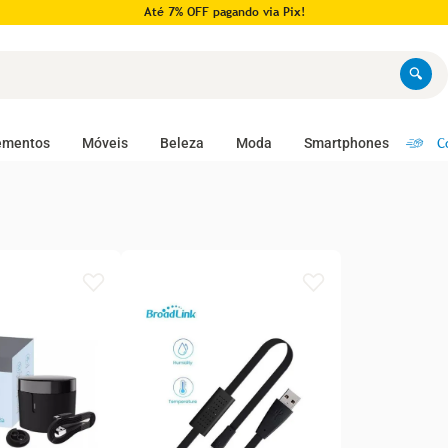
Até 7% OFF pagando via Pix!
C
ementos
Móveis
Beleza
Moda
Smartphones