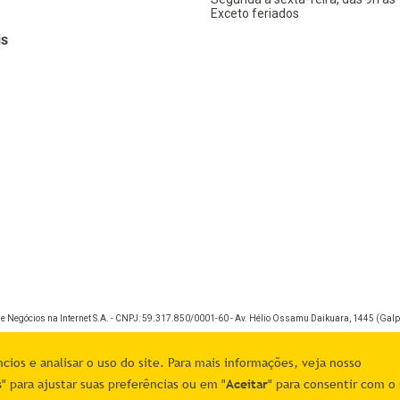
Exceto feriados
is
de Negócios na Internet S.A. - CNPJ: 59.317.850/0001-60 - Av. Hélio Ossamu Daikuara, 1445 (Galpã
ios e analisar o uso do site. Para mais informações, veja nosso
s
" para ajustar suas preferências ou em "
Aceitar
" para consentir com o 