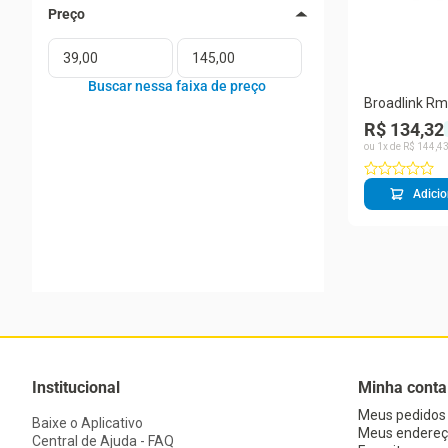
Broadlink Rm
R$ 134,32
ou
1
x de
R$
144
,
4
Adicio
Institucional
Minha conta
Meus pedidos
Baixe o Aplicativo
Meus endereç
Central de Ajuda - FAQ