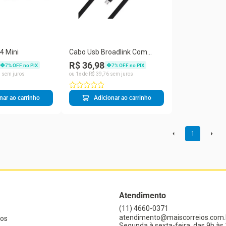
4 Mini
Cabo Usb Broadlink Com
Sensor de Temperatura e
R$ 36,98
7
% OFF no PIX
7
% OFF no PIX
Umidade HTS2
3
sem juros
ou
1
x de
R$
39
,
76
sem juros
nar ao carrinho
Adicionar ao carrinho
1
Atendimento
(11) 4660-0371
atendimento@maiscorreios.com.
os
Segunda à sexta-feira, das 9h às 