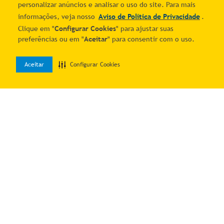
personalizar anúncios e analisar o uso do site. Para mais
CUPOM PROMO10
informações, veja nosso
Aviso de Política de Privacidade
.
Clique em "
Configurar Cookies
" para ajustar suas
preferências ou em "
Aceitar
" para consentir com o uso.
Aceitar
Configurar Cookies
0
Home
Desejos
Entrar
-18%
-16%
Geladeira Inteligente B Smart
Forno Elétrico Brastemp 67
BRM62AB 512 Litros Frost
Litros BO260ARBNA 220v
R$
5
.
289
,
53
R$
5
.
990
,
00
Free Brastemp
R$ 4.021,71
R$ 4.639,77
7
% OFF no PIX
7
% OFF no PIX
10
R$
432
,
44
10
R$
498
,
90
Adicionar ao carrinho
Adicionar ao carrinho
CUPOM PROMO10