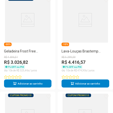
-30%
-10%
Geladeira Frost Free
Lava-Louças Brastemp
BRM46MK Duplex 385 Litros
BLF61AR 15 Serviços Smart
R$
4
.
696
,
51
R$
5
.
299
,
00
Inox Extrafrio Brastemp
Sensor Inox
R$ 3.026,82
R$ 4.416,57
7
% OFF no PIX
7
% OFF no PIX
10
R$
325
,
46
10
R$
474
,
90
Adicionar ao carrinho
Adicionar ao carrinho
CUPOM PROMO10
CUPOM PROMO10