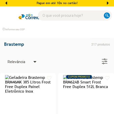
Pague em até 10x no cartão!
O que você procura hoje?
Informe seu CEP
Brastemp
217
produtos
Relevância
CUPOM PROMO10