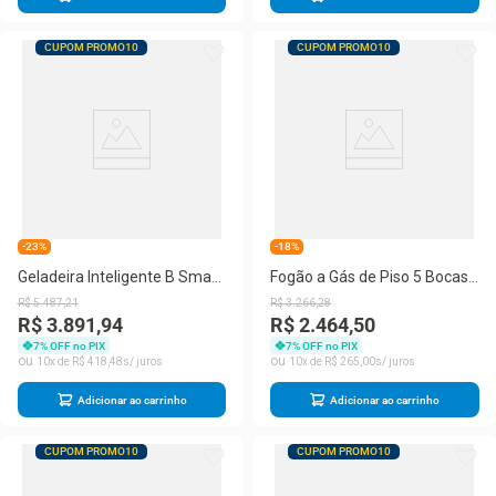
CUPOM PROMO10
CUPOM PROMO10
-23%
-18%
Geladeira Inteligente B Smart
Fogão a Gás de Piso 5 Bocas
BRM62AK 512 Litros Frost
Brastemp Mesa de Vidro -
R$
5
.
487
,
21
R$
3
.
266
,
28
Free Brastemp
BFS5VCE
R$ 3.891,94
R$ 2.464,50
7
% OFF no PIX
7
% OFF no PIX
10
R$
418
,
48
10
R$
265
,
00
Adicionar ao carrinho
Adicionar ao carrinho
CUPOM PROMO10
CUPOM PROMO10