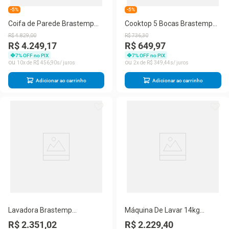
-5%
-5%
Coifa de Parede Brastemp
Cooktop 5 Bocas Brastemp
BAE90AP Eclipse Tbox 90Cm
BDD75BE Mesa de Vidro
R$
4
.
829
,
00
R$
736
,
30
Preta
Grade de Aço Ferro Aramado
R$ 4.249,17
R$ 649,97
Bivolt Preto
7
% OFF no PIX
7
% OFF no PIX
10
R$
456
,
90
2
R$
349
,
44
Adicionar ao carrinho
Adicionar ao carrinho
Lavadora Brastemp
Máquina De Lavar 14kg
BWJ14AB 14kg Automática
Brastemp Br Com Smart
R$ 2.351,02
R$ 2.229,40