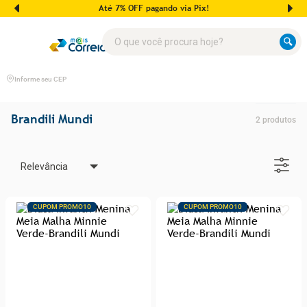
Até 7% OFF pagando via Pix!
O que você procura hoje?
Informe seu CEP
Brandili Mundi
2
produtos
Relevância
CUPOM PROMO10
CUPOM PROMO10