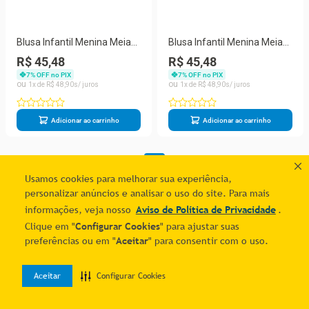
Blusa Infantil Menina Meia
Blusa Infantil Menina Meia
Malha Minnie Verde-Brandili
Malha Minnie Verde-Brandili
R$ 45,48
R$ 45,48
Mundi
Mundi
7
% OFF no PIX
7
% OFF no PIX
1
R$
48
,
90
1
R$
48
,
90
Adicionar ao carrinho
Adicionar ao carrinho
1
Usamos cookies para melhorar sua experiência,
personalizar anúncios e analisar o uso do site. Para mais
informações, veja nosso
Aviso de Política de Privacidade
.
Clique em "
Configurar Cookies
" para ajustar suas
preferências ou em "
Aceitar
" para consentir com o uso.
Aceitar
Configurar Cookies
0
Home
Desejos
Entrar