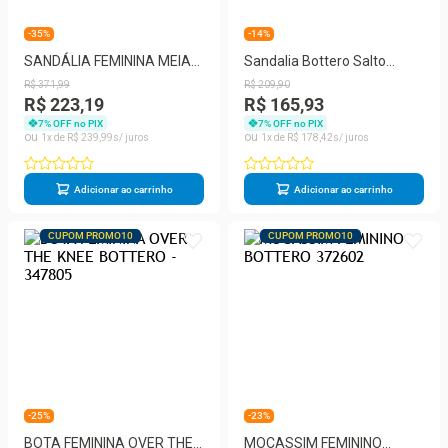
-35%
-14%
SANDÁLIA FEMININA MEIA
Sandalia Bottero Salto
PATA BOTTERO 370502
356714
R$
371
,
99
R$
209
,
90
R$ 223,19
R$ 165,93
7
% OFF no PIX
7
% OFF no PIX
1
R$
239
,
99
1
R$
178
,
42
Adicionar ao carrinho
Adicionar ao carrinho
CUPOM PROMO10
CUPOM PROMO10
-25%
-23%
BOTA FEMININA OVER THE
MOCASSIM FEMININO