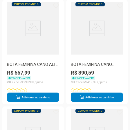
CUPOM PROMO10
CUPOM PROMO10
BOTA FEMININA CANO ALTO
BOTA FEMININA CANO
BOTTERO 345801
BAIXO BOTTERO 346919
R$ 557,99
R$ 390,59
7
% OFF no PIX
7
% OFF no PIX
2
R$
299
,
99
1
R$
419
,
99
Adicionar ao carrinho
Adicionar ao carrinho
CUPOM PROMO10
CUPOM PROMO10