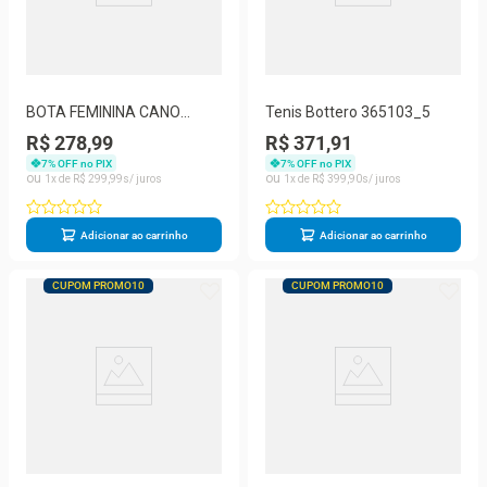
BOTA FEMININA CANO
Tenis Bottero 365103_5
BAIXO BOTTERO - 314701
R$ 278,99
R$ 371,91
7
% OFF no PIX
7
% OFF no PIX
1
R$
299
,
99
1
R$
399
,
90
Adicionar ao carrinho
Adicionar ao carrinho
CUPOM PROMO10
CUPOM PROMO10