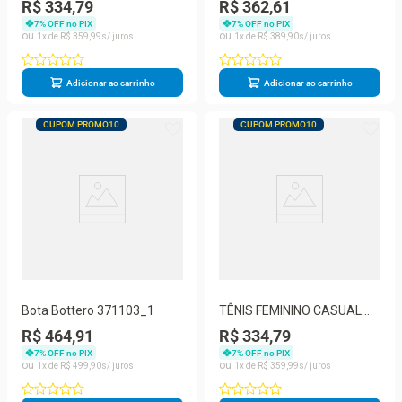
R$ 334,79
R$ 362,61
364902
7
% OFF no PIX
7
% OFF no PIX
1
R$
359
,
99
1
R$
389
,
90
Adicionar ao carrinho
Adicionar ao carrinho
CUPOM PROMO10
CUPOM PROMO10
Bota Bottero 371103_1
TÊNIS FEMININO CASUAL
BOTISLY XXV BOTTERO
R$ 464,91
R$ 334,79
370402
7
% OFF no PIX
7
% OFF no PIX
1
R$
499
,
90
1
R$
359
,
99