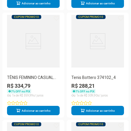
Adicionar ao carrinho
Adicionar ao carrinho
CUPOM PROMO10
CUPOM PROMO10
TÊNIS FEMININO CASUAL
Tenis Bottero 374102_4
TWISTER BOTTERO 354304
R$ 334,79
R$ 288,21
7
% OFF no PIX
7
% OFF no PIX
1
R$
359
,
99
1
R$
309
,
90
Adicionar ao carrinho
Adicionar ao carrinho
CUPOM PROMO10
CUPOM PROMO10