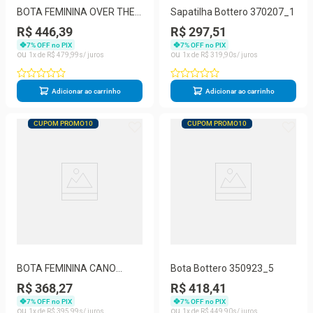
BOTA FEMININA OVER THE
Sapatilha Bottero 370207_1
KNEE BOTTERO 347809
R$ 446,39
R$ 297,51
7
% OFF no PIX
7
% OFF no PIX
1
R$
479
,
99
1
R$
319
,
90
Adicionar ao carrinho
Adicionar ao carrinho
CUPOM PROMO10
CUPOM PROMO10
BOTA FEMININA CANO
Bota Bottero 350923_5
BAIXO BOTTERO 346921
R$ 368,27
R$ 418,41
7
% OFF no PIX
7
% OFF no PIX
1
R$
395
,
99
1
R$
449
,
90