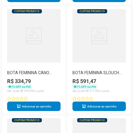
CUPOM PROMO10
CUPOM PROMO10
BOTA FEMININA CANO
BOTA FEMININA SLOUCH
BAIXO BOTTERO 346907
CANO MÉDIO BOTTERO
R$ 334,79
R$ 591,47
378201
7
% OFF no PIX
7
% OFF no PIX
1
R$
359
,
99
2
R$
317
,
99
Adicionar ao carrinho
Adicionar ao carrinho
CUPOM PROMO10
CUPOM PROMO10