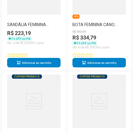
-9%
SANDÁLIA FEMININA
BOTA FEMININA CANO
ANABELA BOTTERO
BAIXO BOTTERO 369202
R$ 223,19
R$
395
,
99
373965
R$ 334,79
7
% OFF no PIX
1
R$
239
,
99
7
% OFF no PIX
1
R$
359
,
99
Adicionar ao carrinho
Adicionar ao carrinho
CUPOM PROMO10
CUPOM PROMO10