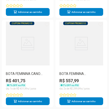
Adicionar ao carrinho
Adicionar ao carrinho
CUPOM PROMO10
CUPOM PROMO10
BOTA FEMININA CANO
BOTA FEMININA
BAIXO BOTTERO 369207
BOTTORINO XXIII SLOUCH
R$ 401,75
R$ 557,99
BOTTERO 346920
7
% OFF no PIX
7
% OFF no PIX
1
R$
431
,
99
2
R$
299
,
99
Adicionar ao carrinho
Adicionar ao carrinho