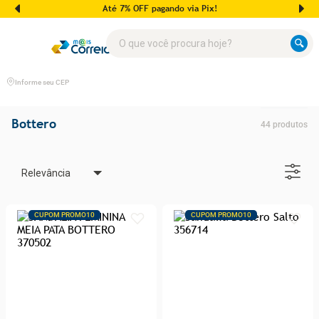
Até 7% OFF pagando via Pix!
O que você procura hoje?
Informe seu CEP
Bottero
44
produtos
Relevância
CUPOM PROMO10
CUPOM PROMO10