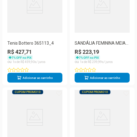
Tenis Bottero 365113_4
SANDÁLIA FEMININA MEIA
PATA BOTTERO 370508
R$ 427,71
R$ 223,19
7
% OFF no PIX
7
% OFF no PIX
1
R$
459
,
90
1
R$
239
,
99
Adicionar ao carrinho
Adicionar ao carrinho
CUPOM PROMO10
CUPOM PROMO10