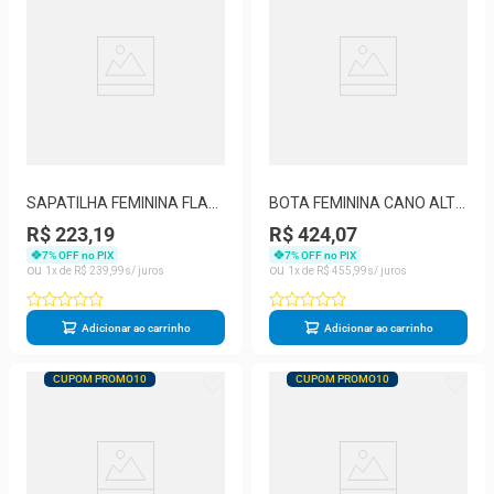
SAPATILHA FEMININA FLAT
BOTA FEMININA CANO ALTO
BOTTERO 353611
BOTTERO - 314281
R$ 223,19
R$ 424,07
7
% OFF no PIX
7
% OFF no PIX
1
R$
239
,
99
1
R$
455
,
99
Adicionar ao carrinho
Adicionar ao carrinho
CUPOM PROMO10
CUPOM PROMO10