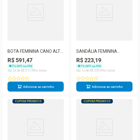
BOTA FEMININA CANO ALTO
SANDÁLIA FEMININA
BOTTERO 345809
ANABELA BOTTERO
R$ 591,47
R$ 223,19
373924
7
% OFF no PIX
7
% OFF no PIX
2
R$
317
,
99
1
R$
239
,
99
Adicionar ao carrinho
Adicionar ao carrinho
CUPOM PROMO10
CUPOM PROMO10