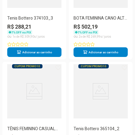
Tenis Bottero 374103_3
BOTA FEMININA CANO ALTO
BOTTERO - 346903
R$ 288,21
R$ 502,19
7
% OFF no PIX
7
% OFF no PIX
1
R$
309
,
90
2
R$
269
,
99
Adicionar ao carrinho
Adicionar ao carrinho
CUPOM PROMO10
CUPOM PROMO10
TÊNIS FEMININO CASUAL
Tenis Bottero 365104_2
BOTSMASH BOTTERO