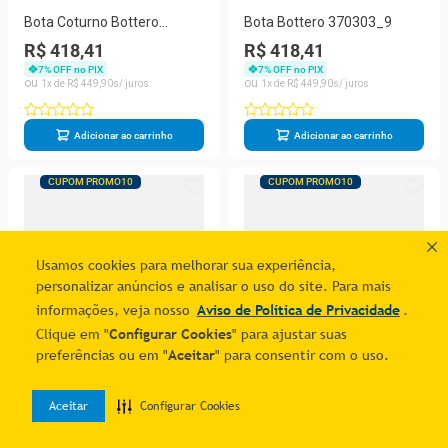
Bota Coturno Bottero
Bota Bottero 370303_9
350921_3
R$ 418,41
R$ 418,41
7
% OFF no PIX
7
% OFF no PIX
1
R$
449
,
90
1
R$
449
,
90
Adicionar ao carrinho
Adicionar ao carrinho
CUPOM PROMO10
CUPOM PROMO10
Usamos cookies para melhorar sua experiência,
personalizar anúncios e analisar o uso do site. Para mais
informações, veja nosso
Aviso de Política de Privacidade
.
Clique em "
Configurar Cookies
" para ajustar suas
preferências ou em "
Aceitar
" para consentir com o uso.
Bota Bottero 349309_15
SANDÁLIA FEMININA
Aceitar
Configurar Cookies
ANABELA BOTTERO
0
R$ 399,81
R$ 290,15
364202
Home
Desejos
Entrar
7
% OFF no PIX
7
% OFF no PIX