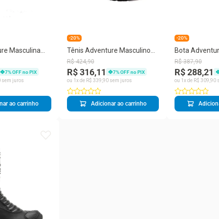
-20%
-20%
re Masculina
Tênis Adventure Masculino
Bota Adventu
Lateral Conforto
Couro Trilha Aventura
Masculina Cour
R$
424
,
90
R$
387
,
90
Conforto
Conforto
R$ 316,11
R$ 288,21
7
% OFF no PIX
7
% OFF no PIX
0
sem juros
ou
1
x de
R$
339
,
90
sem juros
ou
1
x de
R$
309
,
90
s
nar ao carrinho
Adicionar ao carrinho
Adicion