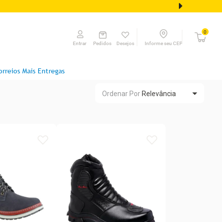
0
Pedidos
Desejos
Informe seu CEP
Entrar
orreios Mais Entregas
Ordenar Por
Relevância