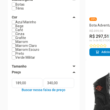
Botas
Tênis
Cor
-20%
Azul Marinho
Bota Adventu
Bege
Couro Zíper 
Café
R$
399
,
90
Trilha
Cinza
R$ 297,51
Grafite
ou
1
x de
R$
319
,
9
Marrom
Marrom Claro
Marrom Escuro
Adicio
Preto
Verde Militar
Tamanho
37
38
39
40
41
42
43
44
45