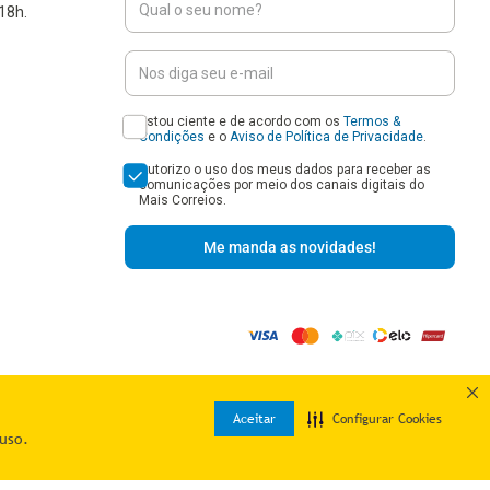
18h.
Estou ciente e de acordo com os
Termos &
Condições
e o
Aviso de Política de Privacidade
.
Autorizo o uso dos meus dados para receber as
comunicações por meio dos canais digitais do
Mais Correios.
Me manda as novidades!
o G7, Sala RJ, Nível Mezanino) - Jardim Vista Alegre - Embu das Artes/SP - CEP: 06807-
Aceitar
Configurar Cookies
uso.