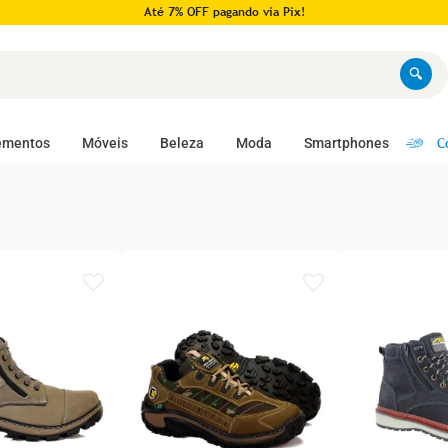
Até 7% OFF pagando via Pix!
C
ementos
Móveis
Beleza
Moda
Smartphones