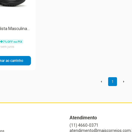
lista Masculina
Longo Conforto
7
% OFF no PIX
0
sem juros
nar ao carrinho
1
Atendimento
(11) 4660-0371
atendimento@maiscorreios.com.
os