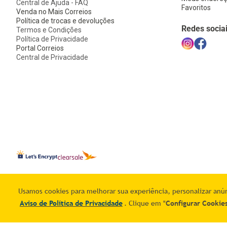
Central de Ajuda - FAQ
Favoritos
Venda no Mais Correios
Política de trocas e devoluções
Redes socia
Termos e Condições
Política de Privacidade
Portal Correios
Central de Privacidade
© 2025 - Esta loja é operada pela Infracommerce Intermediações 
Usamos cookies para melhorar sua experiência, personalizar anúnc
905
Aviso de Política de Privacidade
. Clique em "
Configurar Cookie