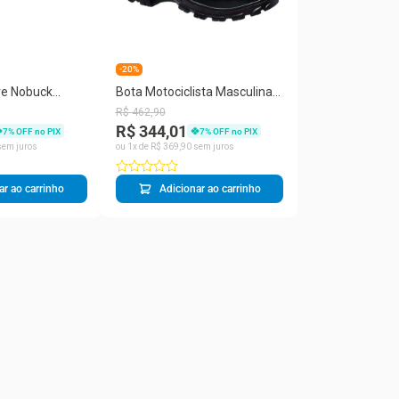
-20%
re Nobuck
Bota Motociclista Masculina
o Trilha
Couro Cano Alto Dia a Dia
R$
462
,
90
R$ 344,01
7
% OFF no PIX
7
% OFF no PIX
em juros
ou
1
x de
R$
369
,
90
sem juros
ar ao carrinho
Adicionar ao carrinho