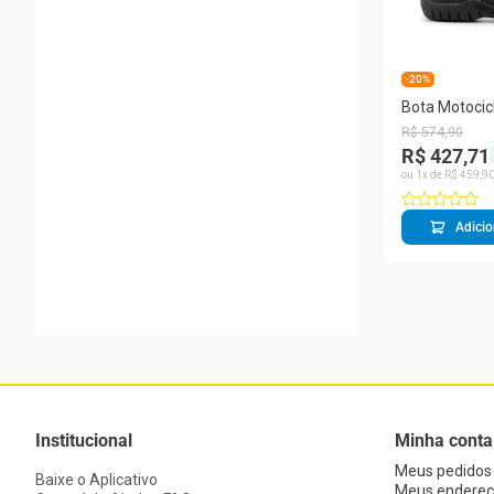
-20%
Bota Motocic
Couro Cano 
R$
574
,
90
R$ 427,71
ou
1
x de
R$
459
,
9
Adicio
Institucional
Minha conta
Meus pedidos
Baixe o Aplicativo
Meus endereç