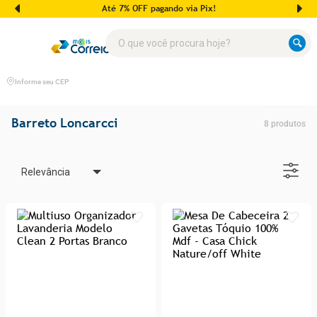
Até 7% OFF pagando via Pix!
O que você procura hoje?
Informe seu CEP
Barreto Loncarcci
8
produtos
Relevância