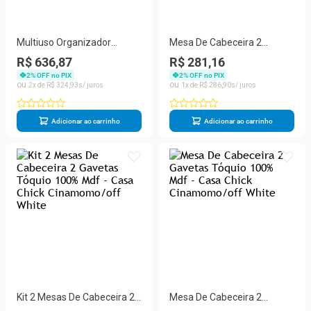
Multiuso Organizador
Mesa De Cabeceira 2
Lavanderia Modelo Clean 2
Gavetas Tóquio 100% Mdf -
R$ 636,87
R$ 281,16
Portas Branco
Casa Chick Nature/off White
2
% OFF no PIX
2
% OFF no PIX
2
R$
324
,
93
1
R$
286
,
90
Adicionar ao carrinho
Adicionar ao carrinho
Kit 2 Mesas De Cabeceira 2
Mesa De Cabeceira 2