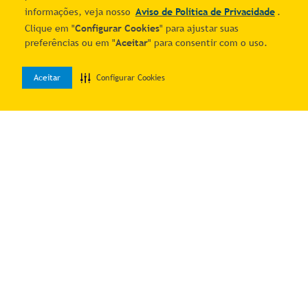
informações, veja nosso
Aviso de Política de Privacidade
.
Clique em "
Configurar Cookies
" para ajustar suas
preferências ou em "
Aceitar
" para consentir com o uso.
Aceitar
Configurar Cookies
0
Home
Desejos
Entrar
Quer economizar?
Cadastre-se e receba ofertas exclusivas!
Estou ciente e de acordo com os
Termos & Condições
e o
Aviso de
Política de Privacidade
.
Autorizo o uso dos meus dados para receber as comunicações por
meio dos canais digitais do Mais Correios.
Me manda as novidades!