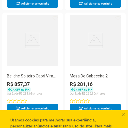
Adicionar ao carrinho
Adicionar ao carrinho
Beliche Solteiro Capri Vira
Mesa De Cabeceira 2
Duas Camas 100% Mdf -
Gavetas Tóquio 100 Mdf -
R$ 857,37
R$ 281,16
Branco
Casa Chick Cinamomo
2
% OFF no PIX
2
% OFF no PIX
3
R$
291
,
62
1
R$
286
,
90
Adicionar ao carrinho
Adicionar ao carrinho
Usamos cookies para melhorar sua experiência,
personalizar anúncios e analisar o uso do site. Para mais
1