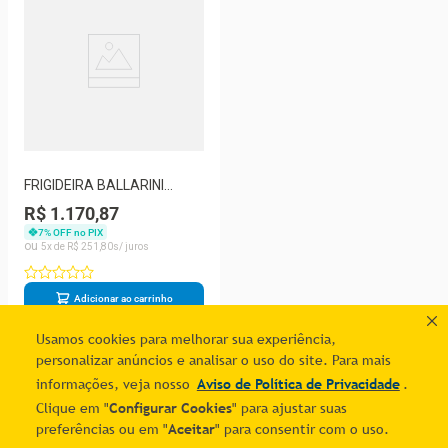
FRIGIDEIRA BALLARINI
SALINA GRANITIUM 32CM
R$ 1.170,87
750028240
7
% OFF no PIX
5
R$
251
,
80
Adicionar ao carrinho
Usamos cookies para melhorar sua experiência,
personalizar anúncios e analisar o uso do site. Para mais
1
informações, veja nosso
Aviso de Política de Privacidade
.
Clique em "
Configurar Cookies
" para ajustar suas
preferências ou em "
Aceitar
" para consentir com o uso.