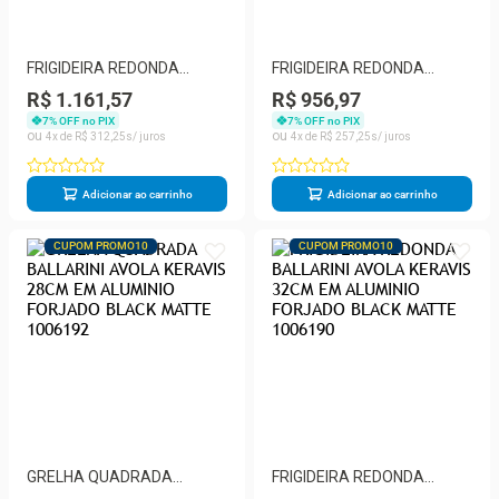
FRIGIDEIRA REDONDA
FRIGIDEIRA REDONDA
BALLARINI AVOLA KERAVIS
BALLARINI AVOLA KERAVIS
R$ 1.161,57
R$ 956,97
EXTREME 28CM EM
EXTREME 24CM EM
7
% OFF no PIX
7
% OFF no PIX
ALUMINIO FORJADO BLACK
ALUMINIO FORJADO BLACK
4
R$
312
,
25
4
R$
257
,
25
MATTE 75002911
MATTE 750029090
Adicionar ao carrinho
Adicionar ao carrinho
CUPOM PROMO10
CUPOM PROMO10
GRELHA QUADRADA
FRIGIDEIRA REDONDA