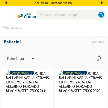
Até 7% OFF pagando via Pix!
O que você procura hoje?
Informe seu CEP
Ballarini
9
produtos
Relevância
CUPOM PROMO10
CUPOM PROMO10