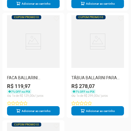
Adicionar ao carrinho
Adicionar ao carrinho
CUPOM PROMO10
CUPOM PROMO10
FACA BALLARINI
TÁBUA BALLARINI PARA
DESCASCAR 2 34 TANARO
CORTAR EM MADEIRA
R$ 119,97
R$ 278,07
185500710
MÉDIA 186102000
7
% OFF no PIX
7
% OFF no PIX
1
R$
129
,
00
1
R$
299
,
00
Adicionar ao carrinho
Adicionar ao carrinho
CUPOM PROMO10